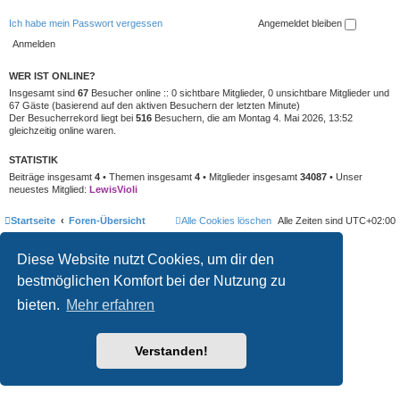
Ich habe mein Passwort vergessen
Angemeldet bleiben
WER IST ONLINE?
Insgesamt sind
67
Besucher online :: 0 sichtbare Mitglieder, 0 unsichtbare Mitglieder und
67 Gäste (basierend auf den aktiven Besuchern der letzten Minute)
Der Besucherrekord liegt bei
516
Besuchern, die am Montag 4. Mai 2026, 13:52
gleichzeitig online waren.
STATISTIK
Beiträge insgesamt
4
• Themen insgesamt
4
• Mitglieder insgesamt
34087
• Unser
neuestes Mitglied:
LewisVioli
Startseite
Foren-Übersicht
Alle Cookies löschen
Alle Zeiten sind
UTC+02:00
Style developer by
forum
,
Diese Website nutzt Cookies, um dir den
Powered by
phpBB
® Forum Software © phpBB Limited
Deutsche Übersetzung durch
phpBB.de
bestmöglichen Komfort bei der Nutzung zu
Datenschutz
|
Nutzungsbedingungen
bieten.
Mehr erfahren
Verstanden!