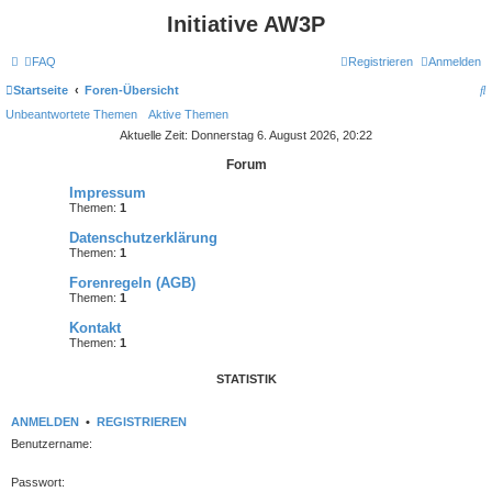
Initiative AW3P
FAQ
Registrieren
Anmelden
Startseite
Foren-Übersicht
Unbeantwortete Themen
Aktive Themen
u
Aktuelle Zeit: Donnerstag 6. August 2026, 20:22
c
Forum
h
Impressum
e
Themen:
1
Datenschutzerklärung
Themen:
1
Forenregeln (AGB)
Themen:
1
Kontakt
Themen:
1
STATISTIK
ANMELDEN
•
REGISTRIEREN
Benutzername:
Passwort: