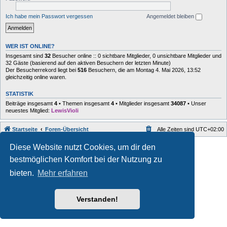
Ich habe mein Passwort vergessen
Angemeldet bleiben
WER IST ONLINE?
Insgesamt sind
32
Besucher online :: 0 sichtbare Mitglieder, 0 unsichtbare Mitglieder und
32 Gäste (basierend auf den aktiven Besuchern der letzten Minute)
Der Besucherrekord liegt bei
516
Besuchern, die am Montag 4. Mai 2026, 13:52
gleichzeitig online waren.
STATISTIK
Beiträge insgesamt
4
• Themen insgesamt
4
• Mitglieder insgesamt
34087
• Unser
neuestes Mitglied:
LewisVioli
Startseite
Foren-Übersicht
Alle Zeiten sind
UTC+02:00
Style developer by
forum
,
Diese Website nutzt Cookies, um dir den
Powered by
phpBB
® Forum Software © phpBB Limited
bestmöglichen Komfort bei der Nutzung zu
Deutsche Übersetzung durch
phpBB.de
Datenschutz
|
Nutzungsbedingungen
bieten.
Mehr erfahren
Verstanden!