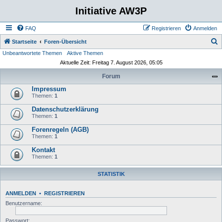
Initiative AW3P
FAQ
Registrieren
Anmelden
S
Startseite
Foren-Übersicht
Unbeantwortete Themen
Aktive Themen
u
Aktuelle Zeit: Freitag 7. August 2026, 05:05
c
Forum
h
Impressum
e
Themen:
1
Datenschutzerklärung
Themen:
1
Forenregeln (AGB)
Themen:
1
Kontakt
Themen:
1
STATISTIK
ANMELDEN
•
REGISTRIEREN
Benutzername:
Passwort: