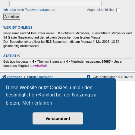
Ich habe mein Passwort vergessen
Angemeldet bleiben
WER IST ONLINE?
Insgesamt sind
34
Besucher online :: 0 sichtbare Mitglieder, 0 unsichtbare Mitglieder und
34 Gäste (basierend auf den aktiven Besuchern der letzten Minute)
Der Besucherrekord liegt bei
516
Besuchern, die am Montag 4. Mai 2026, 13:52
gleichzeitig online waren.
STATISTIK
Beiträge insgesamt
4
• Themen insgesamt
4
• Mitglieder insgesamt
34087
• Unser
neuestes Mitglied:
LewisVioli
Startseite
Foren-Übersicht
Alle Zeiten sind
UTC+02:00
Style developer by
forum
,
Diese Website nutzt Cookies, um dir den
Powered by
phpBB
® Forum Software © phpBB Limited
bestmöglichen Komfort bei der Nutzung zu
Deutsche Übersetzung durch
phpBB.de
Datenschutz
|
Nutzungsbedingungen
bieten.
Mehr erfahren
Verstanden!