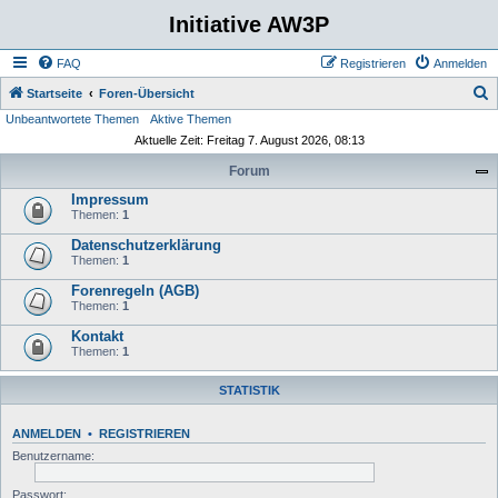
Initiative AW3P
FAQ
Registrieren
Anmelden
S
Startseite
Foren-Übersicht
Unbeantwortete Themen
Aktive Themen
u
Aktuelle Zeit: Freitag 7. August 2026, 08:13
c
Forum
h
Impressum
e
Themen:
1
Datenschutzerklärung
Themen:
1
Forenregeln (AGB)
Themen:
1
Kontakt
Themen:
1
STATISTIK
ANMELDEN
•
REGISTRIEREN
Benutzername:
Passwort: