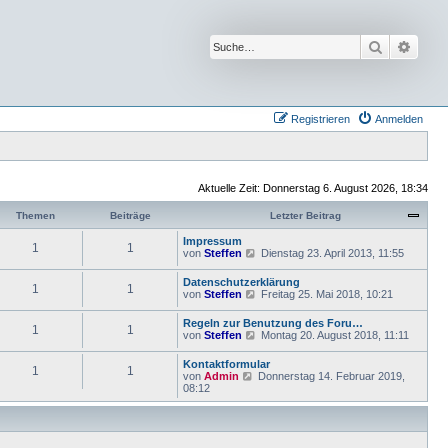
Suche
Erwei
Registrieren
Anmelden
Aktuelle Zeit: Donnerstag 6. August 2026, 18:34
Themen
Beiträge
Letzter Beitrag
Impressum
1
1
N
von
Steffen
Dienstag 23. April 2013, 11:55
e
u
Datenschutzerklärung
1
1
e
N
von
Steffen
Freitag 25. Mai 2018, 10:21
s
e
t
u
Regeln zur Benutzung des Foru…
e
1
1
e
N
von
Steffen
Montag 20. August 2018, 11:11
r
s
e
B
t
u
e
Kontaktformular
e
1
1
e
i
N
von
Admin
Donnerstag 14. Februar 2019,
r
s
t
e
08:12
B
t
r
u
e
e
a
e
i
r
g
s
t
B
t
r
e
e