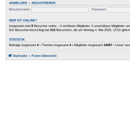
ANMELDEN
•
REGISTRIEREN
Benutzername:
Passwort:
WER IST ONLINE?
Insgesamt sind
8
Besucher online :: 0 sichtbare Mitglieder, 0 unsichtbare Mitglieder 
Der Besucherrekord liegt bei
516
Besuchern, die am Montag 4. Mai 2026, 13:52 gleichz
STATISTIK
Beiträge insgesamt
4
• Themen insgesamt
4
• Mitglieder insgesamt
34087
• Unser neu
Startseite
Foren-Übersicht