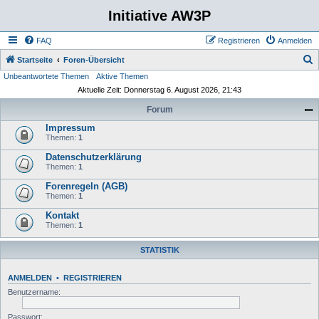
Initiative AW3P
FAQ
Registrieren
Anmelden
S
Startseite
Foren-Übersicht
Unbeantwortete Themen
Aktive Themen
u
Aktuelle Zeit: Donnerstag 6. August 2026, 21:43
c
Forum
h
Impressum
e
Themen:
1
Datenschutzerklärung
Themen:
1
Forenregeln (AGB)
Themen:
1
Kontakt
Themen:
1
STATISTIK
ANMELDEN
•
REGISTRIEREN
Benutzername:
Passwort: