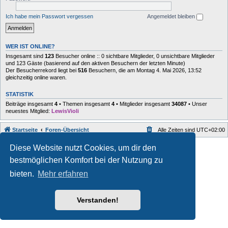
Ich habe mein Passwort vergessen
Angemeldet bleiben
WER IST ONLINE?
Insgesamt sind
123
Besucher online :: 0 sichtbare Mitglieder, 0 unsichtbare Mitglieder
und 123 Gäste (basierend auf den aktiven Besuchern der letzten Minute)
Der Besucherrekord liegt bei
516
Besuchern, die am Montag 4. Mai 2026, 13:52
gleichzeitig online waren.
STATISTIK
Beiträge insgesamt
4
• Themen insgesamt
4
• Mitglieder insgesamt
34087
• Unser
neuestes Mitglied:
LewisVioli
Startseite
Foren-Übersicht
Alle Zeiten sind
UTC+02:00
Style developer by
forum
,
Diese Website nutzt Cookies, um dir den
Powered by
phpBB
® Forum Software © phpBB Limited
bestmöglichen Komfort bei der Nutzung zu
Deutsche Übersetzung durch
phpBB.de
Datenschutz
|
Nutzungsbedingungen
bieten.
Mehr erfahren
Verstanden!