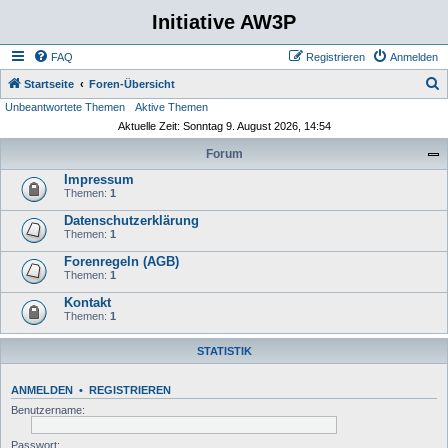
Initiative AW3P
FAQ
Registrieren
Anmelden
S
Startseite
Foren-Übersicht
Unbeantwortete Themen
Aktive Themen
u
Aktuelle Zeit: Sonntag 9. August 2026, 14:54
c
Forum
h
Impressum
e
Themen:
1
Datenschutzerklärung
Themen:
1
Forenregeln (AGB)
Themen:
1
Kontakt
Themen:
1
STATISTIK
ANMELDEN
•
REGISTRIEREN
Benutzername:
Passwort: