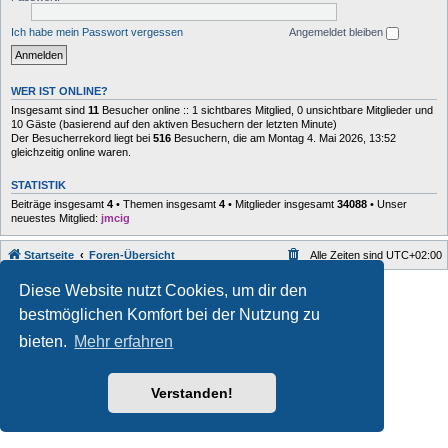
Ich habe mein Passwort vergessen
Angemeldet bleiben
WER IST ONLINE?
Insgesamt sind
11
Besucher online :: 1 sichtbares Mitglied, 0 unsichtbare Mitglieder und
10 Gäste (basierend auf den aktiven Besuchern der letzten Minute)
Der Besucherrekord liegt bei
516
Besuchern, die am Montag 4. Mai 2026, 13:52
gleichzeitig online waren.
STATISTIK
Beiträge insgesamt
4
• Themen insgesamt
4
• Mitglieder insgesamt
34088
• Unser
neuestes Mitglied:
jmcig
Startseite
Foren-Übersicht
Alle Zeiten sind
UTC+02:00
Style developer by
forum
,
Diese Website nutzt Cookies, um dir den
Powered by
phpBB
® Forum Software © phpBB Limited
bestmöglichen Komfort bei der Nutzung zu
Deutsche Übersetzung durch
phpBB.de
Datenschutz
|
Nutzungsbedingungen
bieten.
Mehr erfahren
Verstanden!