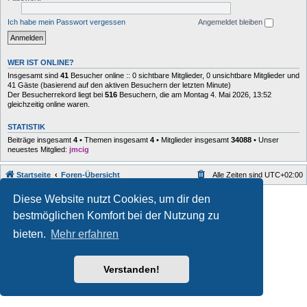
Ich habe mein Passwort vergessen
Angemeldet bleiben
WER IST ONLINE?
Insgesamt sind
41
Besucher online :: 0 sichtbare Mitglieder, 0 unsichtbare Mitglieder und
41 Gäste (basierend auf den aktiven Besuchern der letzten Minute)
Der Besucherrekord liegt bei
516
Besuchern, die am Montag 4. Mai 2026, 13:52
gleichzeitig online waren.
STATISTIK
Beiträge insgesamt
4
• Themen insgesamt
4
• Mitglieder insgesamt
34088
• Unser
neuestes Mitglied:
jmcig
Startseite
Foren-Übersicht
Alle Zeiten sind
UTC+02:00
Style developer by
forum
,
Diese Website nutzt Cookies, um dir den
Powered by
phpBB
® Forum Software © phpBB Limited
bestmöglichen Komfort bei der Nutzung zu
Deutsche Übersetzung durch
phpBB.de
Datenschutz
|
Nutzungsbedingungen
bieten.
Mehr erfahren
Verstanden!