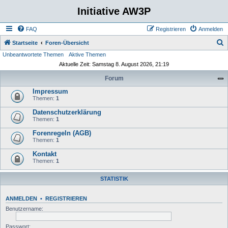
Initiative AW3P
FAQ
Registrieren
Anmelden
S
Startseite
Foren-Übersicht
Unbeantwortete Themen
Aktive Themen
u
Aktuelle Zeit: Samstag 8. August 2026, 21:19
c
Forum
h
Impressum
e
Themen:
1
Datenschutzerklärung
Themen:
1
Forenregeln (AGB)
Themen:
1
Kontakt
Themen:
1
STATISTIK
ANMELDEN
•
REGISTRIEREN
Benutzername:
Passwort: