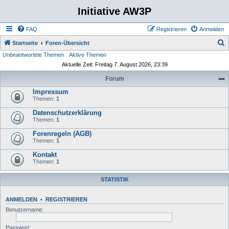
Initiative AW3P
FAQ
Registrieren
Anmelden
S
Startseite
Foren-Übersicht
Unbeantwortete Themen
Aktive Themen
u
Aktuelle Zeit: Freitag 7. August 2026, 23:39
c
Forum
h
Impressum
e
Themen:
1
Datenschutzerklärung
Themen:
1
Forenregeln (AGB)
Themen:
1
Kontakt
Themen:
1
STATISTIK
ANMELDEN
•
REGISTRIEREN
Benutzername:
Passwort: