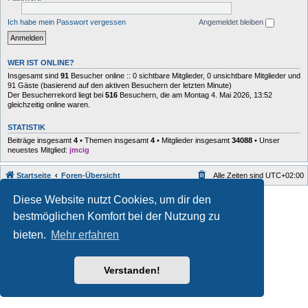
Ich habe mein Passwort vergessen
Angemeldet bleiben
WER IST ONLINE?
Insgesamt sind
91
Besucher online :: 0 sichtbare Mitglieder, 0 unsichtbare Mitglieder und
91 Gäste (basierend auf den aktiven Besuchern der letzten Minute)
Der Besucherrekord liegt bei
516
Besuchern, die am Montag 4. Mai 2026, 13:52
gleichzeitig online waren.
STATISTIK
Beiträge insgesamt
4
• Themen insgesamt
4
• Mitglieder insgesamt
34088
• Unser
neuestes Mitglied:
jmcig
Startseite
Foren-Übersicht
Alle Zeiten sind
UTC+02:00
Style developer by
forum
,
Diese Website nutzt Cookies, um dir den
Powered by
phpBB
® Forum Software © phpBB Limited
bestmöglichen Komfort bei der Nutzung zu
Deutsche Übersetzung durch
phpBB.de
Datenschutz
|
Nutzungsbedingungen
bieten.
Mehr erfahren
Verstanden!