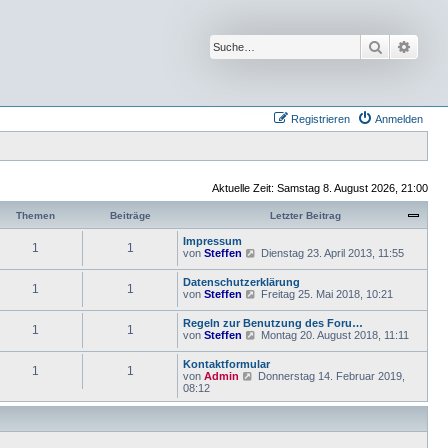
Suche
Erwei
Registrieren
Anmelden
Aktuelle Zeit: Samstag 8. August 2026, 21:00
Themen
Beiträge
Letzter Beitrag
Impressum
1
1
N
von
Steffen
Dienstag 23. April 2013, 11:55
e
u
Datenschutzerklärung
1
1
e
N
von
Steffen
Freitag 25. Mai 2018, 10:21
s
e
t
u
Regeln zur Benutzung des Foru…
e
1
1
e
N
von
Steffen
Montag 20. August 2018, 11:11
r
s
e
B
t
u
e
Kontaktformular
e
1
1
e
i
N
von
Admin
Donnerstag 14. Februar 2019,
r
s
t
e
08:12
B
t
r
u
e
e
a
e
i
r
g
s
t
B
t
r
e
e