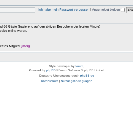
Ich habe mein Passwort vergessen
|
Angemeldet bleiben
 und 66 Gäste (basierend auf den aktiven Besuchern der letzten Minute)
eitig online waren.
estes Mitglied:
jmcig
Style developer by
forum
,
Powered by
phpBB
® Forum Software © phpBB Limited
Deutsche Übersetzung durch
phpBB.de
Datenschutz
|
Nutzungsbedingungen