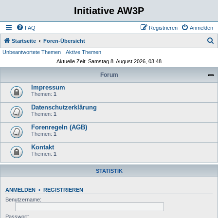
Initiative AW3P
FAQ
Registrieren
Anmelden
S
Startseite
Foren-Übersicht
Unbeantwortete Themen
Aktive Themen
u
Aktuelle Zeit: Samstag 8. August 2026, 03:48
c
Forum
h
Impressum
e
Themen:
1
Datenschutzerklärung
Themen:
1
Forenregeln (AGB)
Themen:
1
Kontakt
Themen:
1
STATISTIK
ANMELDEN
•
REGISTRIEREN
Benutzername:
Passwort: