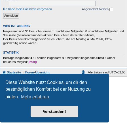
Ich habe mein Passwort vergessen
Angemeldet bleiben
WER IST ONLINE?
Insgesamt sind
30
Besucher online :: 0 sichtbare Mitglieder, 0 unsichtbare Mitglieder und
30 Gäste (basierend auf den aktiven Besuchern der letzten Minute)
Der Besucherrekord liegt bei
516
Besuchern, die am Montag 4. Mai 2026, 13:52
gleichzeitig online waren.
STATISTIK
Beiträge insgesamt
4
• Themen insgesamt
4
• Mitglieder insgesamt
34088
• Unser
neuestes Mitglied:
jmcig
Startseite
Foren-Übersicht
Alle Zeiten sind
UTC+02:00
Style developer by
forum
,
Diese Website nutzt Cookies, um dir den
Powered by
phpBB
® Forum Software © phpBB Limited
bestmöglichen Komfort bei der Nutzung zu
Deutsche Übersetzung durch
phpBB.de
Datenschutz
|
Nutzungsbedingungen
bieten.
Mehr erfahren
Verstanden!