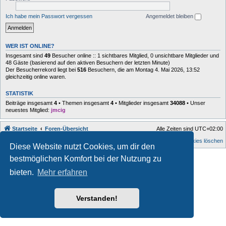
Ich habe mein Passwort vergessen
Angemeldet bleiben
WER IST ONLINE?
Insgesamt sind
49
Besucher online :: 1 sichtbares Mitglied, 0 unsichtbare Mitglieder und
48 Gäste (basierend auf den aktiven Besuchern der letzten Minute)
Der Besucherrekord liegt bei
516
Besuchern, die am Montag 4. Mai 2026, 13:52
gleichzeitig online waren.
STATISTIK
Beiträge insgesamt
4
• Themen insgesamt
4
• Mitglieder insgesamt
34088
• Unser
neuestes Mitglied:
jmcig
Startseite
Foren-Übersicht
Alle Zeiten sind
UTC+02:00
Alle Cookies löschen
Diese Website nutzt Cookies, um dir den
Style developer by
forum
,
bestmöglichen Komfort bei der Nutzung zu
Powered by
phpBB
® Forum Software © phpBB Limited
bieten.
Mehr erfahren
Deutsche Übersetzung durch
phpBB.de
Datenschutz
|
Nutzungsbedingungen
Verstanden!