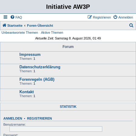
Initiative AW3P
FAQ
Registrieren
Anmelden
S
Startseite
Foren-Übersicht
Unbeantwortete Themen
Aktive Themen
u
Aktuelle Zeit: Samstag 8. August 2026, 01:49
c
Forum
h
Impressum
e
Themen:
1
Datenschutzerklärung
Themen:
1
Forenregeln (AGB)
Themen:
1
Kontakt
Themen:
1
STATISTIK
ANMELDEN
•
REGISTRIEREN
Benutzername:
Passwort: