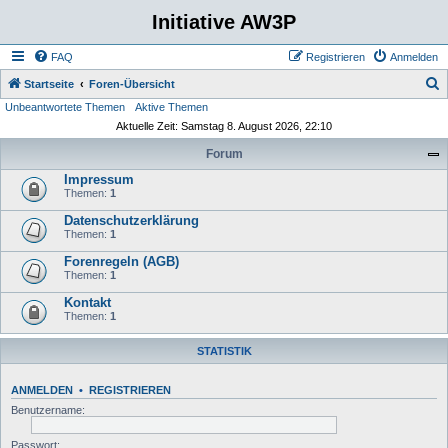
Initiative AW3P
FAQ
Registrieren
Anmelden
S
Startseite
Foren-Übersicht
Unbeantwortete Themen
Aktive Themen
u
Aktuelle Zeit: Samstag 8. August 2026, 22:10
c
Forum
h
Impressum
e
Themen:
1
Datenschutzerklärung
Themen:
1
Forenregeln (AGB)
Themen:
1
Kontakt
Themen:
1
STATISTIK
ANMELDEN
•
REGISTRIEREN
Benutzername:
Passwort: