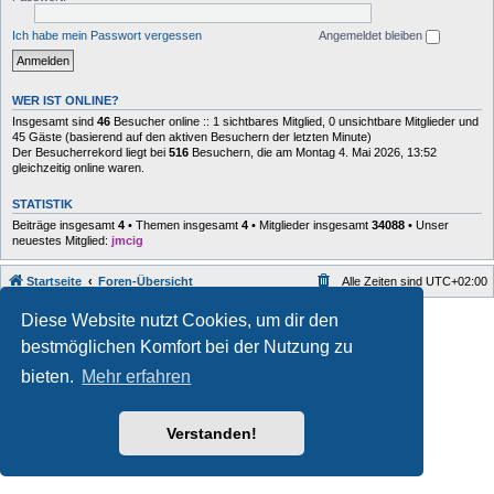
Ich habe mein Passwort vergessen
Angemeldet bleiben
WER IST ONLINE?
Insgesamt sind
46
Besucher online :: 1 sichtbares Mitglied, 0 unsichtbare Mitglieder und
45 Gäste (basierend auf den aktiven Besuchern der letzten Minute)
Der Besucherrekord liegt bei
516
Besuchern, die am Montag 4. Mai 2026, 13:52
gleichzeitig online waren.
STATISTIK
Beiträge insgesamt
4
• Themen insgesamt
4
• Mitglieder insgesamt
34088
• Unser
neuestes Mitglied:
jmcig
Startseite
Foren-Übersicht
Alle Zeiten sind
UTC+02:00
Style developer by
forum
,
Diese Website nutzt Cookies, um dir den
Powered by
phpBB
® Forum Software © phpBB Limited
bestmöglichen Komfort bei der Nutzung zu
Deutsche Übersetzung durch
phpBB.de
Datenschutz
|
Nutzungsbedingungen
bieten.
Mehr erfahren
Verstanden!