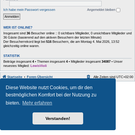
Ich habe mein Passwort vergessen
Angemeldet bleiben
WER IST ONLINE?
Insgesamt sind
36
Besucher online :: 0 sichtbare Mitglieder, 0 unsichtbare Mitglieder und
36 Gäste (basierend auf den aktiven Besuchern der letzten Minute)
Der Besucherrekord liegt bei
516
Besuchern, die am Montag 4. Mai 2026, 13:52
gleichzeitig online waren.
STATISTIK
Beiträge insgesamt
4
• Themen insgesamt
4
• Mitglieder insgesamt
34087
• Unser
neuestes Mitglied:
LewisVioli
Startseite
Foren-Übersicht
Alle Zeiten sind
UTC+02:00
Style developer by
forum
,
Diese Website nutzt Cookies, um dir den
Powered by
phpBB
® Forum Software © phpBB Limited
bestmöglichen Komfort bei der Nutzung zu
Deutsche Übersetzung durch
phpBB.de
Datenschutz
|
Nutzungsbedingungen
bieten.
Mehr erfahren
Verstanden!