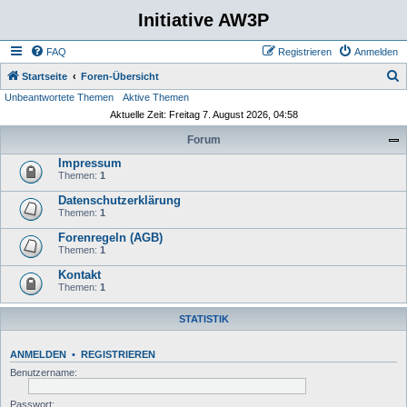
Initiative AW3P
FAQ
Registrieren
Anmelden
S
Startseite
Foren-Übersicht
Unbeantwortete Themen
Aktive Themen
u
Aktuelle Zeit: Freitag 7. August 2026, 04:58
c
Forum
h
Impressum
e
Themen:
1
Datenschutzerklärung
Themen:
1
Forenregeln (AGB)
Themen:
1
Kontakt
Themen:
1
STATISTIK
ANMELDEN
•
REGISTRIEREN
Benutzername:
Passwort: