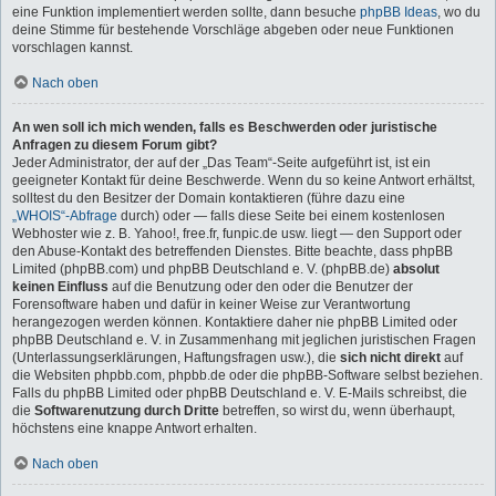
eine Funktion implementiert werden sollte, dann besuche
phpBB Ideas
, wo du
deine Stimme für bestehende Vorschläge abgeben oder neue Funktionen
vorschlagen kannst.
Nach oben
An wen soll ich mich wenden, falls es Beschwerden oder juristische
Anfragen zu diesem Forum gibt?
Jeder Administrator, der auf der „Das Team“-Seite aufgeführt ist, ist ein
geeigneter Kontakt für deine Beschwerde. Wenn du so keine Antwort erhältst,
solltest du den Besitzer der Domain kontaktieren (führe dazu eine
„WHOIS“-Abfrage
durch) oder — falls diese Seite bei einem kostenlosen
Webhoster wie z. B. Yahoo!, free.fr, funpic.de usw. liegt — den Support oder
den Abuse-Kontakt des betreffenden Dienstes. Bitte beachte, dass phpBB
Limited (phpBB.com) und phpBB Deutschland e. V. (phpBB.de)
absolut
keinen Einfluss
auf die Benutzung oder den oder die Benutzer der
Forensoftware haben und dafür in keiner Weise zur Verantwortung
herangezogen werden können. Kontaktiere daher nie phpBB Limited oder
phpBB Deutschland e. V. in Zusammenhang mit jeglichen juristischen Fragen
(Unterlassungserklärungen, Haftungsfragen usw.), die
sich nicht direkt
auf
die Websiten phpbb.com, phpbb.de oder die phpBB-Software selbst beziehen.
Falls du phpBB Limited oder phpBB Deutschland e. V. E-Mails schreibst, die
die
Softwarenutzung durch Dritte
betreffen, so wirst du, wenn überhaupt,
höchstens eine knappe Antwort erhalten.
Nach oben