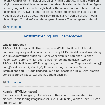
holen. Wenn du den entsprechenden Link nicht siehst, dann ist die Funktion
möglicherweise deaktiviert oder seit der letzten Markierung ist nicht genügend
Zeit vergangen. Es ist auch möglich, das Thema nach oben zu holen, indem
du einfach eine Antwort darauf schreibst. Stelle jedoch sicher, dass du die
Regeln dieses Boards beachtest! Es wird meist nicht gerne gesehen, wenn
ohne triftigen Grund auf alte oder abgeschlossene Themen geantwortet wird.
Nach oben
Textformatierung und Thementypen
Was ist BBCode?
BBCode ist eine spezielle Umsetzung von HTML, die dir weitreichende
Formatierungsmöglichkeiten für deinen Text gibt. Die Rechte zur Verwendung
von BBCode werden durch die Board-Administration vergeben, können
jedoch auch durch dich für jeden einzelnen Beitrag deaktiviert werden.
BBCode ist ähnlich wie HTML aufgebaut, jedoch werden Tags von eckigen („[“
und „]“) statt spitzen („<“ und „>“) Klammern eingeschlossen. Weitere
Informationen zu BBCode findest du auf einer speziellen Hilfe-Seite, die von
der Seite zur Beitragserstellung aus zugänglich ist.
Nach oben
Kann ich HTML benutzen?
Nein, es ist nicht möglich, HTML-Code in Beiträgen zu verwenden. Die
meisten Formatierungsmöglichkeiten, die HTML bietet, können über BBCode
erreicht werden.