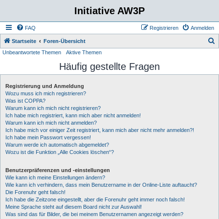
Initiative AW3P
FAQ
Registrieren
Anmelden
S
Startseite
Foren-Übersicht
Unbeantwortete Themen
Aktive Themen
u
Häufig gestellte Fragen
c
h
Registrierung und Anmeldung
e
Wozu muss ich mich registrieren?
Was ist COPPA?
Warum kann ich mich nicht registrieren?
Ich habe mich registriert, kann mich aber nicht anmelden!
Warum kann ich mich nicht anmelden?
Ich habe mich vor einiger Zeit registriert, kann mich aber nicht mehr anmelden?!
Ich habe mein Passwort vergessen!
Warum werde ich automatisch abgemeldet?
Wozu ist die Funktion „Alle Cookies löschen“?
Benutzerpräferenzen und -einstellungen
Wie kann ich meine Einstellungen ändern?
Wie kann ich verhindern, dass mein Benutzername in der Online-Liste auftaucht?
Die Forenuhr geht falsch!
Ich habe die Zeitzone eingestellt, aber die Forenuhr geht immer noch falsch!
Meine Sprache steht auf diesem Board nicht zur Auswahl!
Was sind das für Bilder, die bei meinem Benutzernamen angezeigt werden?