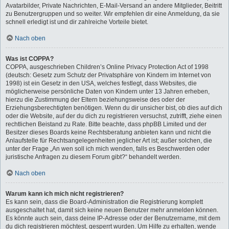
Avatarbilder, Private Nachrichten, E-Mail-Versand an andere Mitglieder, Beitritt
zu Benutzergruppen und so weiter. Wir empfehlen dir eine Anmeldung, da sie
schnell erledigt ist und dir zahlreiche Vorteile bietet.
Nach oben
Was ist COPPA?
COPPA, ausgeschrieben Children’s Online Privacy Protection Act of 1998
(deutsch: Gesetz zum Schutz der Privatsphäre von Kindern im Internet von
1998) ist ein Gesetz in den USA, welches festlegt, dass Websites, die
möglicherweise persönliche Daten von Kindern unter 13 Jahren erheben,
hierzu die Zustimmung der Eltern beziehungsweise des oder der
Erziehungsberechtigten benötigen. Wenn du dir unsicher bist, ob dies auf dich
oder die Website, auf der du dich zu registrieren versuchst, zutrifft, ziehe einen
rechtlichen Beistand zu Rate. Bitte beachte, dass phpBB Limited und der
Besitzer dieses Boards keine Rechtsberatung anbieten kann und nicht die
Anlaufstelle für Rechtsangelegenheiten jeglicher Art ist; außer solchen, die
unter der Frage „An wen soll ich mich wenden, falls es Beschwerden oder
juristische Anfragen zu diesem Forum gibt?“ behandelt werden.
Nach oben
Warum kann ich mich nicht registrieren?
Es kann sein, dass die Board-Administration die Registrierung komplett
ausgeschaltet hat, damit sich keine neuen Benutzer mehr anmelden können.
Es könnte auch sein, dass deine IP-Adresse oder der Benutzername, mit dem
du dich registrieren möchtest, gesperrt wurden. Um Hilfe zu erhalten, wende