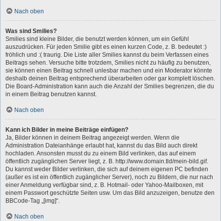
Nach oben
Was sind Smilies?
Smilies sind kleine Bilder, die benutzt werden können, um ein Gefühl
auszudrücken. Für jeden Smilie gibt es einen kurzen Code, z. B. bedeutet :)
fröhlich und :( traurig. Die Liste aller Smilies kannst du beim Verfassen eines
Beitrags sehen. Versuche bitte trotzdem, Smilies nicht zu häufig zu benutzen,
sie können einen Beitrag schnell unlesbar machen und ein Moderator könnte
deshalb deinen Beitrag entsprechend überarbeiten oder gar komplett löschen.
Die Board-Administration kann auch die Anzahl der Smilies begrenzen, die du
in einem Beitrag benutzen kannst.
Nach oben
Kann ich Bilder in meine Beiträge einfügen?
Ja, Bilder können in deinem Beitrag angezeigt werden. Wenn die
Administration Dateianhänge erlaubt hat, kannst du das Bild auch direkt
hochladen. Ansonsten musst du zu einem Bild verlinken, das auf einem
öffentlich zugänglichen Server liegt, z. B. http://www.domain.tld/mein-bild.gif.
Du kannst weder Bilder verlinken, die sich auf deinem eigenen PC befinden
(außer es ist ein öffentlich zugänglicher Server), noch zu Bildern, die nur nach
einer Anmeldung verfügbar sind, z. B. Hotmail- oder Yahoo-Mailboxen, mit
einem Passwort geschützte Seiten usw. Um das Bild anzuzeigen, benutze den
BBCode-Tag „[img]“.
Nach oben