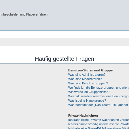
ahnbescheiden und Klageverfahren!
Häufig gestellte Fragen
Benutzer-Stufen und Gruppen
Was sind Administratoren?
Was sind Moderatoren?
Was sind Benutzergruppen?
Wo finde ich die Benutzergruppen und wie tr
Wie werde ich Gruppenleiter?
Weshalb werden verschiedene Benutzergrup
Was ist eine Hauptgruppe?
Was bedeutet der „Das Team“-Link auf der 
Private Nachrichten
Ich kann keine Privaten Nachrichten versc
Ich bekomme ständig unerwünschte Private
Ich habe eine Spam-E-Mail von einem Mitgl