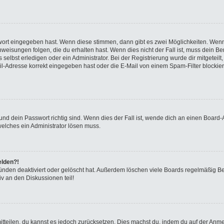
swort eingegeben hast. Wenn diese stimmen, dann gibt es zwei Möglichkeiten. We
eisungen folgen, die du erhalten hast. Wenn dies nicht der Fall ist, muss dein Ben
elbst erledigen oder ein Administrator. Bei der Registrierung wurde dir mitgeteilt, 
-Adresse korrekt eingegeben hast oder die E-Mail von einem Spam-Filter blockiert
nd dein Passwort richtig sind. Wenn dies der Fall ist, wende dich an einen Board-A
welches ein Administrator lösen muss.
elden?!
ünden deaktiviert oder gelöscht hat. Außerdem löschen viele Boards regelmäßig Ben
v an den Diskussionen teil!
 mitteilen, du kannst es jedoch zurücksetzen. Dies machst du, indem du auf der Anm