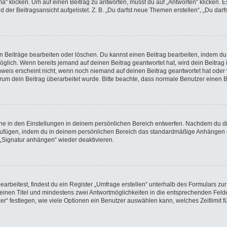
licken. Um auf einen Beitrag zu antworten, musst du auf „Antworten“ klicken. Es k
der Beitragsansicht aufgelistet. Z. B. „Du darfst neue Themen erstellen“, „Du darf
en Beiträge bearbeiten oder löschen. Du kannst einen Beitrag bearbeiten, indem du
möglich. Wenn bereits jemand auf deinen Beitrag geantwortet hat, wird dein Beitra
nweis erscheint nicht, wenn noch niemand auf deinen Beitrag geantwortet hat oder 
 warum dein Beitrag überarbeitet wurde. Bitte beachte, dass normale Benutzer einen
e in den Einstellungen in deinem persönlichen Bereich entwerfen. Nachdem du die 
nzufügen, indem du in deinem persönlichen Bereich das standardmäßige Anhängen d
 „Signatur anhängen“ wieder deaktivieren.
beitest, findest du ein Register „Umfrage erstellen“ unterhalb des Formulars zur 
t einen Titel und mindestens zwei Antwortmöglichkeiten in die entsprechenden Felde
r“ festlegen, wie viele Optionen ein Benutzer auswählen kann, welches Zeitlimit fü