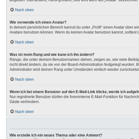
angeben. Das andere, meist größere, Bild wird auch als „Avatar“ bezeichnet. 
Nach oben
Wie verwende ich einen Avatar?
In deinem persönlichen Bereich kannst du unter „Profil“ einen Avatar über 
Avatare benutzen können. Wenn du keinen Avatar benutzen kannst, solltest d
Nach oben
Was ist mein Rang und wie kann ich ihn ändern?
Ränge, die unter deinem Benutzernamen stehen, zeigen an, wie viele Beiträg
nicht direkt ändern, da sie von der Board-Administration festgelegt wurden.
Administrator wird deinen Rang unter Umständen einfach wieder zurücksetz
Nach oben
Wenn ich bei einem Benutzer auf den E-Mail-Link klicke, werde ich aufge
Nur registrierte Benutzer dürfen die foreninterne E-Mail-Funktion für Nachr
Gäste verhindern.
Nach oben
Wie erstelle ich ein neues Thema oder eine Antwort?