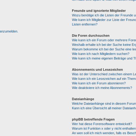
Freunde und ignorierte Mitglieder
Wozu benötige ich die Listen der Freunde un
Wie kann ich Mitglieder zur Liste der Freun
Listen entfernen?
h anzumelden.
Die Foren durchsuchen
Wie kann ich ein Forum oder mehrere For
Weshalb erhalte ich bei der Suche keine E
Warum bekomme ich bei der Suche eine lee
Wie kann ich nach Mitgliedern suchen?
Wie kann ich meine eigenen Beiträge und 
Abonnements und Lesezeichen
Was ist der Unterschied zwischen einem 
Wie kann ich ein Lesezeichen auf ein The
Wie kann ich ein Forum abonnieren?
Wie deaktiviere ich meine Abonnements?
Dateianhänge
Welche Dateianhänge sind in diesem Forum
Kann ich eine Übersicht all meiner Dateian
phpBB betreffende Fragen
Wer hat diese Forensoftware entwickelt?
Warum ist Funktion x oder y nicht enthalten
An wen soll ich mich wenden, falls es Besc