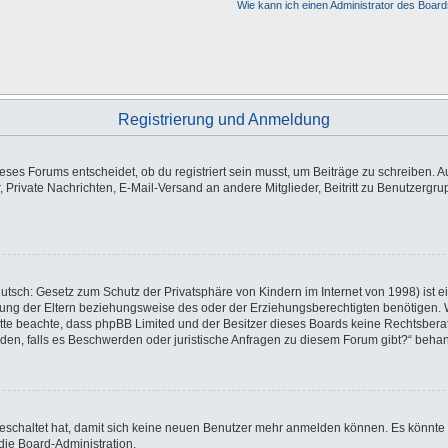
Wie kann ich einen Administrator des Board
Registrierung und Anmeldung
es Forums entscheidet, ob du registriert sein musst, um Beiträge zu schreiben. Auf j
, Private Nachrichten, E-Mail-Versand an andere Mitglieder, Beitritt zu Benutzergr
utsch: Gesetz zum Schutz der Privatsphäre von Kindern im Internet von 1998) ist e
ng der Eltern beziehungsweise des oder der Erziehungsberechtigten benötigen. Wen
e. Bitte beachte, dass phpBB Limited und der Besitzer dieses Boards keine Rechtsbe
wenden, falls es Beschwerden oder juristische Anfragen zu diesem Forum gibt?“ beha
sgeschaltet hat, damit sich keine neuen Benutzer mehr anmelden können. Es könnte
die Board-Administration.