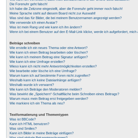
Die Forenuhr geht falsch!
Ich habe die Zeitzone eingestellt, aber die Forenuhr geht immer noch falsch!
Meine Sprache steht auf diesem Board nicht zur Auswahl!
Was sind das für Bilder, die bei meinem Benutzernamen angezeigt werden?
Wie verwende ich einen Avatar?
Was ist mein Rang und wie kann ich ihn ändern?
Wenn ich bei einem Benutzer auf den E-Mail-Link klicke, werde ich aufgefordert, mic
Beiträge schreiben
Wie erstelle ich ein neues Thema oder eine Antwort?
Wie kann ich einen Beitrag bearbeiten oder löschen?
Wie kann ich meinem Beitrag eine Signatur anfügen?
Wie kann ich eine Umfrage erstellen?
Wieso kann ich nicht mehr Antwortmöglichkeiten erstellen?
Wie bearbeite oder lösche ich eine Umfrage?
Warum kann ich auf bestimmte Foren nicht zugreifen?
Weshalb kann ich keine Dateianhänge anfügen?
Weshalb wurde ich verwarnt?
Wie kann ich Beiträge den Moderatoren melden?
Was bewirkt die „Speichern“-Schaltfläche beim Schreiben eines Beitrags?
Warum muss mein Beitrag erst freigegeben werden?
Wie markiere ich ein Thema als neu?
Textformatierung und Thementypen
Was ist BBCode?
Kann ich HTML benutzen?
Was sind Smilies?
Kann ich Bilder in meine Beiträge einfügen?
Was sind globale Bekanntmachungen?