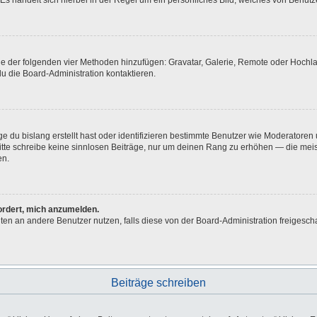
Es handelt sich hierbei in der Regel um ein persönliches Bild, welches von Benutze
eine der folgenden vier Methoden hinzufügen: Gravatar, Galerie, Remote oder Hoch
u die Board-Administration kontaktieren.
e du bislang erstellt hast oder identifizieren bestimmte Benutzer wie Moderatore
 Bitte schreibe keine sinnlosen Beiträge, nur um deinen Rang zu erhöhen — die me
en.
fordert, mich anzumelden.
ichten an andere Benutzer nutzen, falls diese von der Board-Administration freig
Beiträge schreiben