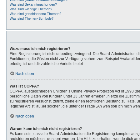
Was sind Bekanntmachungen?
Was sind wichtige Themen?
Was sind geschlossene Themen?
Was sind Themen-Symbole?
Wozu muss ich mich registrieren?
Eine Registrierung ist nicht unbedingt zwingend. Die Board-Administration dies
Funktionen, die Gästen nicht zur Verfügung stehen: zum Beispiel Avatarbilder
erledigt ist und dir zahlreiche Vorteile bietet.
Nach oben
Was ist COPPA?
COPPA, ausgeschrieben Children’s Online Privacy Protection Act of 1998 (de
persönliche Daten von Kindern unter 13 Jahren erheben, hierzu die Zustimmu
zu registrieren versuchst, zutrifft, ziehe einen rechtlichen Beistand zu Rat
jeglicher Art ist; außer solchen, die unter der Frage „An wen soll ich mich 
Nach oben
Warum kann ich mich nicht registrieren?
Es kann sein, dass die Board-Administration die Registrierung komplett au
registrieren möchtest, gesperrt wurden. Um Hilfe zu erhalten, wende dich an 