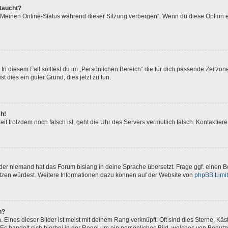
ftaucht?
 „Meinen Online-Status während dieser Sitzung verbergen“. Wenn du diese Option e
In diesem Fall solltest du im „Persönlichen Bereich“ die für dich passende Zeitzone 
t dies ein guter Grund, dies jetzt zu tun.
ch!
 Zeit trotzdem noch falsch ist, geht die Uhr des Servers vermutlich falsch. Kontakti
oder niemand hat das Forum bislang in deine Sprache übersetzt. Frage ggf. einen Bo
setzen würdest. Weitere Informationen dazu können auf der Website von
phpBB Limi
n?
Eines dieser Bilder ist meist mit deinem Rang verknüpft: Oft sind dies Sterne, Kä