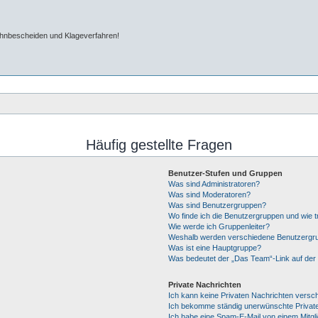
ahnbescheiden und Klageverfahren!
Häufig gestellte Fragen
Benutzer-Stufen und Gruppen
Was sind Administratoren?
Was sind Moderatoren?
Was sind Benutzergruppen?
Wo finde ich die Benutzergruppen und wie tr
Wie werde ich Gruppenleiter?
Weshalb werden verschiedene Benutzergrup
Was ist eine Hauptgruppe?
Was bedeutet der „Das Team“-Link auf der 
Private Nachrichten
Ich kann keine Privaten Nachrichten versc
Ich bekomme ständig unerwünschte Private
Ich habe eine Spam-E-Mail von einem Mitgl