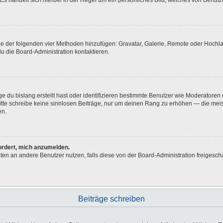
Es handelt sich hierbei in der Regel um ein persönliches Bild, welches von Benutze
eine der folgenden vier Methoden hinzufügen: Gravatar, Galerie, Remote oder Hoch
u die Board-Administration kontaktieren.
e du bislang erstellt hast oder identifizieren bestimmte Benutzer wie Moderatore
 Bitte schreibe keine sinnlosen Beiträge, nur um deinen Rang zu erhöhen — die me
en.
fordert, mich anzumelden.
ichten an andere Benutzer nutzen, falls diese von der Board-Administration freig
Beiträge schreiben