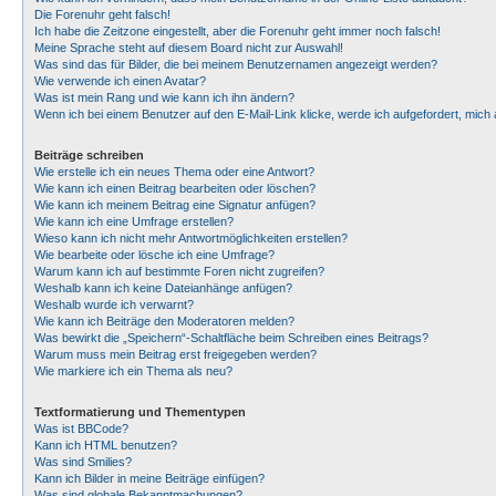
Die Forenuhr geht falsch!
Ich habe die Zeitzone eingestellt, aber die Forenuhr geht immer noch falsch!
Meine Sprache steht auf diesem Board nicht zur Auswahl!
Was sind das für Bilder, die bei meinem Benutzernamen angezeigt werden?
Wie verwende ich einen Avatar?
Was ist mein Rang und wie kann ich ihn ändern?
Wenn ich bei einem Benutzer auf den E-Mail-Link klicke, werde ich aufgefordert, mic
Beiträge schreiben
Wie erstelle ich ein neues Thema oder eine Antwort?
Wie kann ich einen Beitrag bearbeiten oder löschen?
Wie kann ich meinem Beitrag eine Signatur anfügen?
Wie kann ich eine Umfrage erstellen?
Wieso kann ich nicht mehr Antwortmöglichkeiten erstellen?
Wie bearbeite oder lösche ich eine Umfrage?
Warum kann ich auf bestimmte Foren nicht zugreifen?
Weshalb kann ich keine Dateianhänge anfügen?
Weshalb wurde ich verwarnt?
Wie kann ich Beiträge den Moderatoren melden?
Was bewirkt die „Speichern“-Schaltfläche beim Schreiben eines Beitrags?
Warum muss mein Beitrag erst freigegeben werden?
Wie markiere ich ein Thema als neu?
Textformatierung und Thementypen
Was ist BBCode?
Kann ich HTML benutzen?
Was sind Smilies?
Kann ich Bilder in meine Beiträge einfügen?
Was sind globale Bekanntmachungen?