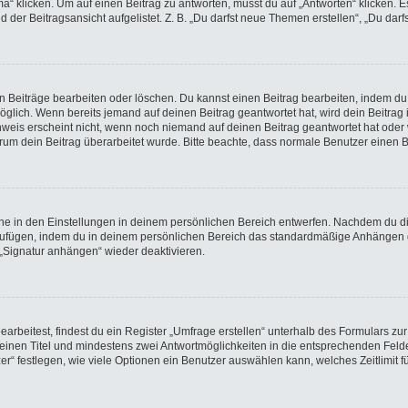
licken. Um auf einen Beitrag zu antworten, musst du auf „Antworten“ klicken. Es k
der Beitragsansicht aufgelistet. Z. B. „Du darfst neue Themen erstellen“, „Du darf
en Beiträge bearbeiten oder löschen. Du kannst einen Beitrag bearbeiten, indem du
möglich. Wenn bereits jemand auf deinen Beitrag geantwortet hat, wird dein Beitra
nweis erscheint nicht, wenn noch niemand auf deinen Beitrag geantwortet hat oder 
 warum dein Beitrag überarbeitet wurde. Bitte beachte, dass normale Benutzer einen
e in den Einstellungen in deinem persönlichen Bereich entwerfen. Nachdem du die 
nzufügen, indem du in deinem persönlichen Bereich das standardmäßige Anhängen d
 „Signatur anhängen“ wieder deaktivieren.
beitest, findest du ein Register „Umfrage erstellen“ unterhalb des Formulars zur 
t einen Titel und mindestens zwei Antwortmöglichkeiten in die entsprechenden Felde
r“ festlegen, wie viele Optionen ein Benutzer auswählen kann, welches Zeitlimit fü