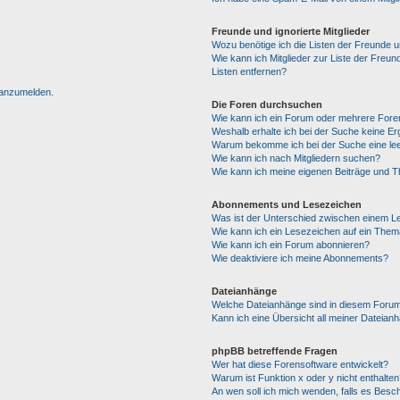
Freunde und ignorierte Mitglieder
Wozu benötige ich die Listen der Freunde un
Wie kann ich Mitglieder zur Liste der Freun
Listen entfernen?
h anzumelden.
Die Foren durchsuchen
Wie kann ich ein Forum oder mehrere For
Weshalb erhalte ich bei der Suche keine E
Warum bekomme ich bei der Suche eine lee
Wie kann ich nach Mitgliedern suchen?
Wie kann ich meine eigenen Beiträge und 
Abonnements und Lesezeichen
Was ist der Unterschied zwischen einem 
Wie kann ich ein Lesezeichen auf ein The
Wie kann ich ein Forum abonnieren?
Wie deaktiviere ich meine Abonnements?
Dateianhänge
Welche Dateianhänge sind in diesem Forum
Kann ich eine Übersicht all meiner Dateian
phpBB betreffende Fragen
Wer hat diese Forensoftware entwickelt?
Warum ist Funktion x oder y nicht enthalten
An wen soll ich mich wenden, falls es Besc