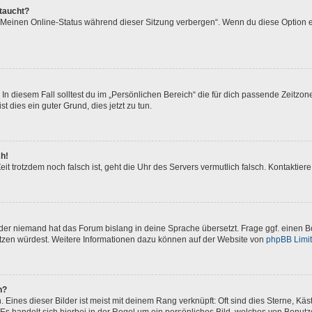
ftaucht?
 „Meinen Online-Status während dieser Sitzung verbergen“. Wenn du diese Option e
In diesem Fall solltest du im „Persönlichen Bereich“ die für dich passende Zeitzone 
t dies ein guter Grund, dies jetzt zu tun.
ch!
 Zeit trotzdem noch falsch ist, geht die Uhr des Servers vermutlich falsch. Kontakti
oder niemand hat das Forum bislang in deine Sprache übersetzt. Frage ggf. einen Bo
setzen würdest. Weitere Informationen dazu können auf der Website von
phpBB Limi
n?
Eines dieser Bilder ist meist mit deinem Rang verknüpft: Oft sind dies Sterne, Kä