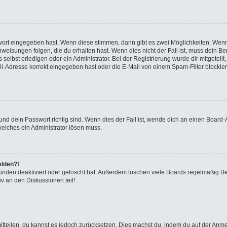
swort eingegeben hast. Wenn diese stimmen, dann gibt es zwei Möglichkeiten. We
eisungen folgen, die du erhalten hast. Wenn dies nicht der Fall ist, muss dein Ben
elbst erledigen oder ein Administrator. Bei der Registrierung wurde dir mitgeteilt, 
-Adresse korrekt eingegeben hast oder die E-Mail von einem Spam-Filter blockiert
nd dein Passwort richtig sind. Wenn dies der Fall ist, wende dich an einen Board-A
welches ein Administrator lösen muss.
elden?!
ünden deaktiviert oder gelöscht hat. Außerdem löschen viele Boards regelmäßig Ben
v an den Diskussionen teil!
 mitteilen, du kannst es jedoch zurücksetzen. Dies machst du, indem du auf der Anm