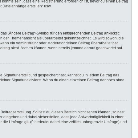
önnte sein, dass eine Registrierung erforderlich ist, bevor du einen Beitrag
st Dateianhänge erstellen“ usw.
 das „Ändere Beitrag“-Symbol für den entsprechenden Beitrag anklickst;
g in der Themenansicht als überarbeitet gekennzeichnet. Es wird sowohl die
wenn ein Administrator oder Moderator deinen Beitrag überarbeitet hat.
 Beitrag nicht löschen können, wenn bereits jemand darauf geantwortet hat.
Signatur erstellt und gespeichert hast, kannst du in jedem Beitrag das
einer Signatur aktivierst. Wenn du einen einzelnen Beitrag dennoch ohne
Beitragserstellung. Solltest du diesen Bereich nicht sehen können, so hast
r eingeben und dabei sicherstellen, dass jede Antwortmöglichkeit in einer
r die Umfrage gilt (0 bedeutet dabei eine zeitlich unbegrenzte Umfrage) und