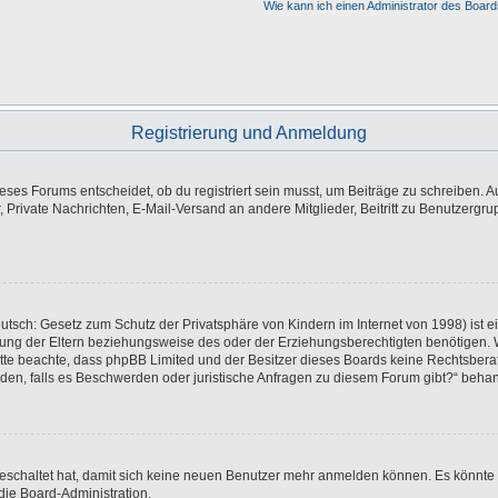
Wie kann ich einen Administrator des Board
Registrierung und Anmeldung
es Forums entscheidet, ob du registriert sein musst, um Beiträge zu schreiben. Auf j
, Private Nachrichten, E-Mail-Versand an andere Mitglieder, Beitritt zu Benutzergr
utsch: Gesetz zum Schutz der Privatsphäre von Kindern im Internet von 1998) ist e
ng der Eltern beziehungsweise des oder der Erziehungsberechtigten benötigen. Wen
e. Bitte beachte, dass phpBB Limited und der Besitzer dieses Boards keine Rechtsbe
wenden, falls es Beschwerden oder juristische Anfragen zu diesem Forum gibt?“ beha
sgeschaltet hat, damit sich keine neuen Benutzer mehr anmelden können. Es könnte
die Board-Administration.