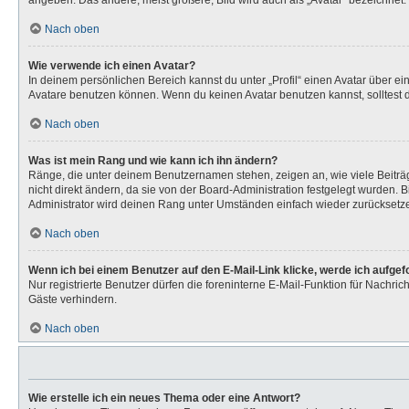
angeben. Das andere, meist größere, Bild wird auch als „Avatar“ bezeichnet. 
Nach oben
Wie verwende ich einen Avatar?
In deinem persönlichen Bereich kannst du unter „Profil“ einen Avatar über 
Avatare benutzen können. Wenn du keinen Avatar benutzen kannst, solltest d
Nach oben
Was ist mein Rang und wie kann ich ihn ändern?
Ränge, die unter deinem Benutzernamen stehen, zeigen an, wie viele Beiträg
nicht direkt ändern, da sie von der Board-Administration festgelegt wurden.
Administrator wird deinen Rang unter Umständen einfach wieder zurücksetz
Nach oben
Wenn ich bei einem Benutzer auf den E-Mail-Link klicke, werde ich aufge
Nur registrierte Benutzer dürfen die foreninterne E-Mail-Funktion für Nachr
Gäste verhindern.
Nach oben
Wie erstelle ich ein neues Thema oder eine Antwort?