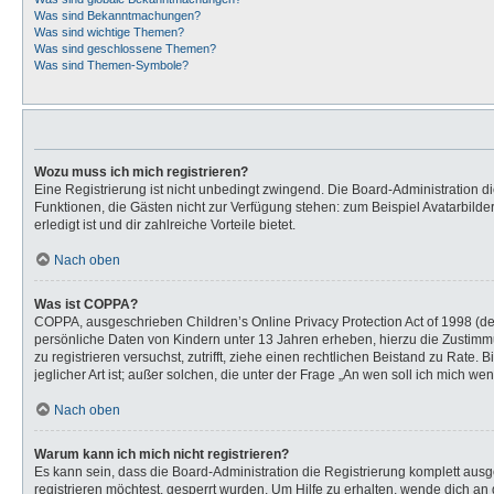
Was sind Bekanntmachungen?
Was sind wichtige Themen?
Was sind geschlossene Themen?
Was sind Themen-Symbole?
Wozu muss ich mich registrieren?
Eine Registrierung ist nicht unbedingt zwingend. Die Board-Administration dies
Funktionen, die Gästen nicht zur Verfügung stehen: zum Beispiel Avatarbilder
erledigt ist und dir zahlreiche Vorteile bietet.
Nach oben
Was ist COPPA?
COPPA, ausgeschrieben Children’s Online Privacy Protection Act of 1998 (de
persönliche Daten von Kindern unter 13 Jahren erheben, hierzu die Zustimmu
zu registrieren versuchst, zutrifft, ziehe einen rechtlichen Beistand zu Rat
jeglicher Art ist; außer solchen, die unter der Frage „An wen soll ich mich 
Nach oben
Warum kann ich mich nicht registrieren?
Es kann sein, dass die Board-Administration die Registrierung komplett au
registrieren möchtest, gesperrt wurden. Um Hilfe zu erhalten, wende dich an 