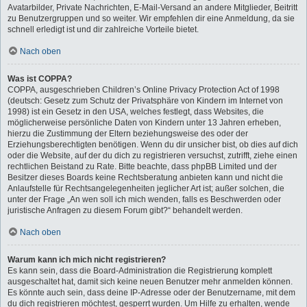
Avatarbilder, Private Nachrichten, E-Mail-Versand an andere Mitglieder, Beitritt
zu Benutzergruppen und so weiter. Wir empfehlen dir eine Anmeldung, da sie
schnell erledigt ist und dir zahlreiche Vorteile bietet.
Nach oben
Was ist COPPA?
COPPA, ausgeschrieben Children’s Online Privacy Protection Act of 1998
(deutsch: Gesetz zum Schutz der Privatsphäre von Kindern im Internet von
1998) ist ein Gesetz in den USA, welches festlegt, dass Websites, die
möglicherweise persönliche Daten von Kindern unter 13 Jahren erheben,
hierzu die Zustimmung der Eltern beziehungsweise des oder der
Erziehungsberechtigten benötigen. Wenn du dir unsicher bist, ob dies auf dich
oder die Website, auf der du dich zu registrieren versuchst, zutrifft, ziehe einen
rechtlichen Beistand zu Rate. Bitte beachte, dass phpBB Limited und der
Besitzer dieses Boards keine Rechtsberatung anbieten kann und nicht die
Anlaufstelle für Rechtsangelegenheiten jeglicher Art ist; außer solchen, die
unter der Frage „An wen soll ich mich wenden, falls es Beschwerden oder
juristische Anfragen zu diesem Forum gibt?“ behandelt werden.
Nach oben
Warum kann ich mich nicht registrieren?
Es kann sein, dass die Board-Administration die Registrierung komplett
ausgeschaltet hat, damit sich keine neuen Benutzer mehr anmelden können.
Es könnte auch sein, dass deine IP-Adresse oder der Benutzername, mit dem
du dich registrieren möchtest, gesperrt wurden. Um Hilfe zu erhalten, wende