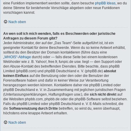
eine Funktion implementiert werden sollte, dann besuche
phpBB Ideas
, wo du
deine Stimme für bestehende Vorschläge abgeben oder neue Funktionen
vorschlagen kannst.
Nach oben
An wen soll ich mich wenden, falls es Beschwerden oder juristische
Anfragen zu diesem Forum gibt?
Jeder Administrator, der auf der „Das Team“-Seite aufgeführt ist, ist ein
geeigneter Kontakt für deine Beschwerde. Wenn du so keine Antwort erhältst,
solltest du den Besitzer der Domain kontaktieren (führe dazu eine
„WHOIS“-Abfrage
durch) oder — falls diese Seite bei einem kostenlosen
Webhoster wie z. B. Yahoo!, free.fr, funpic.de usw. liegt — den Support oder
den Abuse-Kontakt des betreffenden Dienstes. Bitte beachte, dass phpBB
Limited (phpBB.com) und phpBB Deutschland e. V. (phpBB.de)
absolut
keinen Einfluss
auf die Benutzung oder den oder die Benutzer der
Forensoftware haben und dafür in keiner Weise zur Verantwortung
herangezogen werden können. Kontaktiere daher nie phpBB Limited oder
phpBB Deutschland e. V. in Zusammenhang mit jeglichen juristischen Fragen
(Unterlassungserklärungen, Haftungsfragen usw.), die
sich nicht direkt
auf
die Websiten phpbb.com, phpbb.de oder die phpBB-Software selbst beziehen.
Falls du phpBB Limited oder phpBB Deutschland e. V. E-Mails schreibst, die
die
Softwarenutzung durch Dritte
betreffen, so wirst du, wenn überhaupt,
höchstens eine knappe Antwort erhalten.
Nach oben