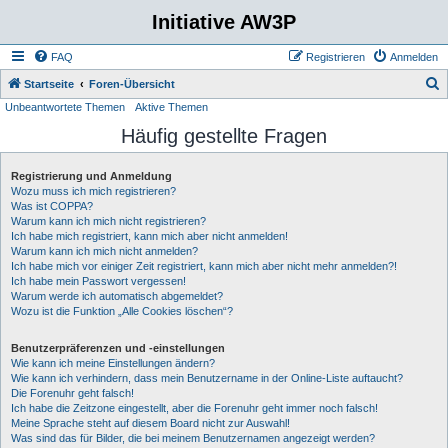
Initiative AW3P
FAQ
Registrieren
Anmelden
S
Startseite
Foren-Übersicht
Unbeantwortete Themen
Aktive Themen
u
Häufig gestellte Fragen
c
h
Registrierung und Anmeldung
e
Wozu muss ich mich registrieren?
Was ist COPPA?
Warum kann ich mich nicht registrieren?
Ich habe mich registriert, kann mich aber nicht anmelden!
Warum kann ich mich nicht anmelden?
Ich habe mich vor einiger Zeit registriert, kann mich aber nicht mehr anmelden?!
Ich habe mein Passwort vergessen!
Warum werde ich automatisch abgemeldet?
Wozu ist die Funktion „Alle Cookies löschen“?
Benutzerpräferenzen und -einstellungen
Wie kann ich meine Einstellungen ändern?
Wie kann ich verhindern, dass mein Benutzername in der Online-Liste auftaucht?
Die Forenuhr geht falsch!
Ich habe die Zeitzone eingestellt, aber die Forenuhr geht immer noch falsch!
Meine Sprache steht auf diesem Board nicht zur Auswahl!
Was sind das für Bilder, die bei meinem Benutzernamen angezeigt werden?