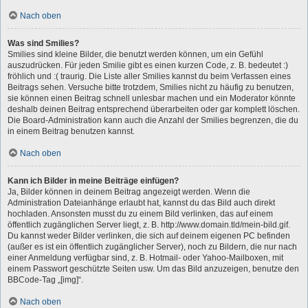
Nach oben
Was sind Smilies?
Smilies sind kleine Bilder, die benutzt werden können, um ein Gefühl
auszudrücken. Für jeden Smilie gibt es einen kurzen Code, z. B. bedeutet :)
fröhlich und :( traurig. Die Liste aller Smilies kannst du beim Verfassen eines
Beitrags sehen. Versuche bitte trotzdem, Smilies nicht zu häufig zu benutzen,
sie können einen Beitrag schnell unlesbar machen und ein Moderator könnte
deshalb deinen Beitrag entsprechend überarbeiten oder gar komplett löschen.
Die Board-Administration kann auch die Anzahl der Smilies begrenzen, die du
in einem Beitrag benutzen kannst.
Nach oben
Kann ich Bilder in meine Beiträge einfügen?
Ja, Bilder können in deinem Beitrag angezeigt werden. Wenn die
Administration Dateianhänge erlaubt hat, kannst du das Bild auch direkt
hochladen. Ansonsten musst du zu einem Bild verlinken, das auf einem
öffentlich zugänglichen Server liegt, z. B. http://www.domain.tld/mein-bild.gif.
Du kannst weder Bilder verlinken, die sich auf deinem eigenen PC befinden
(außer es ist ein öffentlich zugänglicher Server), noch zu Bildern, die nur nach
einer Anmeldung verfügbar sind, z. B. Hotmail- oder Yahoo-Mailboxen, mit
einem Passwort geschützte Seiten usw. Um das Bild anzuzeigen, benutze den
BBCode-Tag „[img]“.
Nach oben