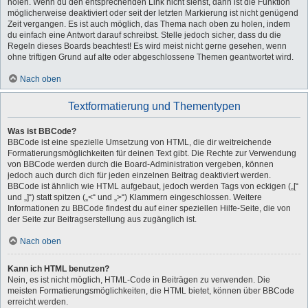
holen. Wenn du den entsprechenden Link nicht siehst, dann ist die Funktion
möglicherweise deaktiviert oder seit der letzten Markierung ist nicht genügend
Zeit vergangen. Es ist auch möglich, das Thema nach oben zu holen, indem
du einfach eine Antwort darauf schreibst. Stelle jedoch sicher, dass du die
Regeln dieses Boards beachtest! Es wird meist nicht gerne gesehen, wenn
ohne triftigen Grund auf alte oder abgeschlossene Themen geantwortet wird.
Nach oben
Textformatierung und Thementypen
Was ist BBCode?
BBCode ist eine spezielle Umsetzung von HTML, die dir weitreichende
Formatierungsmöglichkeiten für deinen Text gibt. Die Rechte zur Verwendung
von BBCode werden durch die Board-Administration vergeben, können
jedoch auch durch dich für jeden einzelnen Beitrag deaktiviert werden.
BBCode ist ähnlich wie HTML aufgebaut, jedoch werden Tags von eckigen („[“
und „]“) statt spitzen („<“ und „>“) Klammern eingeschlossen. Weitere
Informationen zu BBCode findest du auf einer speziellen Hilfe-Seite, die von
der Seite zur Beitragserstellung aus zugänglich ist.
Nach oben
Kann ich HTML benutzen?
Nein, es ist nicht möglich, HTML-Code in Beiträgen zu verwenden. Die
meisten Formatierungsmöglichkeiten, die HTML bietet, können über BBCode
erreicht werden.