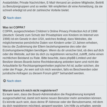
Avatarbilder, Private Nachrichten, E-Mail-Versand an andere Mitglieder, Beitritt
zu Benutzergruppen und so weiter. Wir empfehlen dir eine Anmeldung, da sie
schnell erledigt ist und dir zahlreiche Vorteile bietet.
Nach oben
Was ist COPPA?
COPPA, ausgeschrieben Children’s Online Privacy Protection Act of 1998
(deutsch: Gesetz zum Schutz der Privatsphäre von Kindern im Internet von
1998) ist ein Gesetz in den USA, welches festlegt, dass Websites, die
möglicherweise persönliche Daten von Kindern unter 13 Jahren erheben,
hierzu die Zustimmung der Eltern beziehungsweise des oder der
Erziehungsberechtigten benötigen. Wenn du dir unsicher bist, ob dies auf dich
oder die Website, auf der du dich zu registrieren versuchst, zutrifft, ziehe einen
rechtlichen Beistand zu Rate. Bitte beachte, dass phpBB Limited und der
Besitzer dieses Boards keine Rechtsberatung anbieten kann und nicht die
Anlaufstelle für Rechtsangelegenheiten jeglicher Art ist; außer solchen, die
unter der Frage „An wen soll ich mich wenden, falls es Beschwerden oder
juristische Anfragen zu diesem Forum gibt?“ behandelt werden.
Nach oben
Warum kann ich mich nicht registrieren?
Es kann sein, dass die Board-Administration die Registrierung komplett
ausgeschaltet hat, damit sich keine neuen Benutzer mehr anmelden können.
Es könnte auch sein, dass deine IP-Adresse oder der Benutzername, mit dem
du dich registrieren möchtest, gesperrt wurden. Um Hilfe zu erhalten, wende