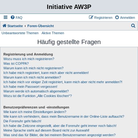
Initiative AW3P
FAQ
Registrieren
Anmelden
S
Startseite
Foren-Übersicht
Unbeantwortete Themen
Aktive Themen
u
Häufig gestellte Fragen
c
h
Registrierung und Anmeldung
e
Wozu muss ich mich registrieren?
Was ist COPPA?
Warum kann ich mich nicht registrieren?
Ich habe mich registriert, kann mich aber nicht anmelden!
Warum kann ich mich nicht anmelden?
Ich habe mich vor einiger Zeit registriert, kann mich aber nicht mehr anmelden?!
Ich habe mein Passwort vergessen!
Warum werde ich automatisch abgemeldet?
Wozu ist die Funktion „Alle Cookies löschen“?
Benutzerpräferenzen und -einstellungen
Wie kann ich meine Einstellungen ändern?
Wie kann ich verhindern, dass mein Benutzername in der Online-Liste auftaucht?
Die Forenuhr geht falsch!
Ich habe die Zeitzone eingestellt, aber die Forenuhr geht immer noch falsch!
Meine Sprache steht auf diesem Board nicht zur Auswahl!
Was sind das für Bilder, die bei meinem Benutzernamen angezeigt werden?