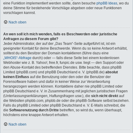
eine Funktion implementiert werden sollte, dann besuche
phpBB Ideas
, wo du
deine Stimme für bestehende Vorschläge abgeben oder neue Funktionen
vorschlagen kannst.
Nach oben
An wen soll ich mich wenden, falls es Beschwerden oder juristische
Anfragen zu diesem Forum gibt?
Jeder Administrator, der auf der „Das Team“-Seite aufgeführt ist, ist ein
geeigneter Kontakt für deine Beschwerde. Wenn du so keine Antwort erhältst,
solltest du den Besitzer der Domain kontaktieren (führe dazu eine
„WHOIS“-Abfrage
durch) oder — falls diese Seite bei einem kostenlosen
Webhoster wie z. B. Yahoo!, free.fr, funpic.de usw. liegt — den Support oder
den Abuse-Kontakt des betreffenden Dienstes. Bitte beachte, dass phpBB
Limited (phpBB.com) und phpBB Deutschland e. V. (phpBB.de)
absolut
keinen Einfluss
auf die Benutzung oder den oder die Benutzer der
Forensoftware haben und dafür in keiner Weise zur Verantwortung
herangezogen werden können. Kontaktiere daher nie phpBB Limited oder
phpBB Deutschland e. V. in Zusammenhang mit jeglichen juristischen Fragen
(Unterlassungserklärungen, Haftungsfragen usw.), die
sich nicht direkt
auf
die Websiten phpbb.com, phpbb.de oder die phpBB-Software selbst beziehen.
Falls du phpBB Limited oder phpBB Deutschland e. V. E-Mails schreibst, die
die
Softwarenutzung durch Dritte
betreffen, so wirst du, wenn überhaupt,
höchstens eine knappe Antwort erhalten.
Nach oben