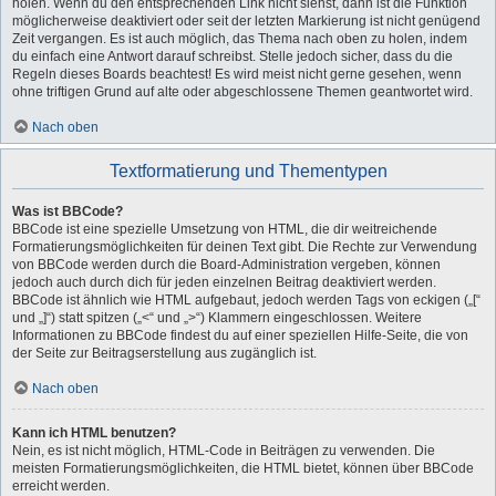
holen. Wenn du den entsprechenden Link nicht siehst, dann ist die Funktion
möglicherweise deaktiviert oder seit der letzten Markierung ist nicht genügend
Zeit vergangen. Es ist auch möglich, das Thema nach oben zu holen, indem
du einfach eine Antwort darauf schreibst. Stelle jedoch sicher, dass du die
Regeln dieses Boards beachtest! Es wird meist nicht gerne gesehen, wenn
ohne triftigen Grund auf alte oder abgeschlossene Themen geantwortet wird.
Nach oben
Textformatierung und Thementypen
Was ist BBCode?
BBCode ist eine spezielle Umsetzung von HTML, die dir weitreichende
Formatierungsmöglichkeiten für deinen Text gibt. Die Rechte zur Verwendung
von BBCode werden durch die Board-Administration vergeben, können
jedoch auch durch dich für jeden einzelnen Beitrag deaktiviert werden.
BBCode ist ähnlich wie HTML aufgebaut, jedoch werden Tags von eckigen („[“
und „]“) statt spitzen („<“ und „>“) Klammern eingeschlossen. Weitere
Informationen zu BBCode findest du auf einer speziellen Hilfe-Seite, die von
der Seite zur Beitragserstellung aus zugänglich ist.
Nach oben
Kann ich HTML benutzen?
Nein, es ist nicht möglich, HTML-Code in Beiträgen zu verwenden. Die
meisten Formatierungsmöglichkeiten, die HTML bietet, können über BBCode
erreicht werden.