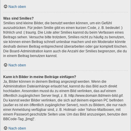
Nach oben
Was sind Smilies?
Smilies sind kleine Bilder, die benutzt werden können, um ein Gefühl
auszudrücken. Für jeden Smilie gibt es einen kurzen Code, z. B. bedeutet :)
fröhlich und :( traurig. Die Liste aller Smilies kannst du beim Verfassen eines
Beitrags sehen. Versuche bitte trotzdem, Smilies nicht zu häufig zu benutzen,
sie können einen Beitrag schnell unlesbar machen und ein Moderator könnte
deshalb deinen Beitrag entsprechend überarbeiten oder gar komplett löschen.
Die Board-Administration kann auch die Anzahl der Smilies begrenzen, die du
in einem Beitrag benutzen kannst.
Nach oben
Kann ich Bilder in meine Beiträge einfügen?
Ja, Bilder können in deinem Beitrag angezeigt werden. Wenn die
Administration Dateianhänge erlaubt hat, kannst du das Bild auch direkt
hochladen. Ansonsten musst du zu einem Bild verlinken, das auf einem
öffentlich zugänglichen Server liegt, z. B. http://www.domain.tld/mein-bild.gif.
Du kannst weder Bilder verlinken, die sich auf deinem eigenen PC befinden
(außer es ist ein öffentlich zugänglicher Server), noch zu Bildern, die nur nach
einer Anmeldung verfügbar sind, z. B. Hotmail- oder Yahoo-Mailboxen, mit
einem Passwort geschützte Seiten usw. Um das Bild anzuzeigen, benutze den
BBCode-Tag „[img]“.
Nach oben