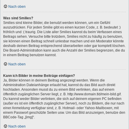
Nach oben
Was sind Smilies?
Smilies sind kleine Bilder, die benutzt werden können, um ein Gefühl
auszudrücken. Für jeden Smilie gibt es einen kurzen Code, z. B. bedeutet :)
fröhlich und :( traurig. Die Liste aller Smilies kannst du beim Verfassen eines
Beitrags sehen. Versuche bitte trotzdem, Smilies nicht zu häufig zu benutzen,
sie können einen Beitrag schnell unlesbar machen und ein Moderator könnte
deshalb deinen Beitrag entsprechend überarbeiten oder gar komplett löschen.
Die Board-Administration kann auch die Anzahl der Smilies begrenzen, die du
in einem Beitrag benutzen kannst.
Nach oben
Kann ich Bilder in meine Beiträge einfügen?
Ja, Bilder können in deinem Beitrag angezeigt werden. Wenn die
Administration Dateianhänge erlaubt hat, kannst du das Bild auch direkt
hochladen. Ansonsten musst du zu einem Bild verlinken, das auf einem
öffentlich zugänglichen Server liegt, z. B. http://www.domain.tld/mein-bild.gif.
Du kannst weder Bilder verlinken, die sich auf deinem eigenen PC befinden
(außer es ist ein öffentlich zugänglicher Server), noch zu Bildern, die nur nach
einer Anmeldung verfügbar sind, z. B. Hotmail- oder Yahoo-Mailboxen, mit
einem Passwort geschützte Seiten usw. Um das Bild anzuzeigen, benutze den
BBCode-Tag „[img]“.
Nach oben