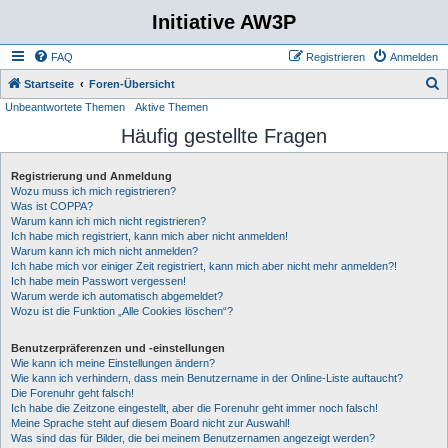
Initiative AW3P
FAQ
Registrieren
Anmelden
S
Startseite
Foren-Übersicht
Unbeantwortete Themen
Aktive Themen
u
Häufig gestellte Fragen
c
h
Registrierung und Anmeldung
e
Wozu muss ich mich registrieren?
Was ist COPPA?
Warum kann ich mich nicht registrieren?
Ich habe mich registriert, kann mich aber nicht anmelden!
Warum kann ich mich nicht anmelden?
Ich habe mich vor einiger Zeit registriert, kann mich aber nicht mehr anmelden?!
Ich habe mein Passwort vergessen!
Warum werde ich automatisch abgemeldet?
Wozu ist die Funktion „Alle Cookies löschen“?
Benutzerpräferenzen und -einstellungen
Wie kann ich meine Einstellungen ändern?
Wie kann ich verhindern, dass mein Benutzername in der Online-Liste auftaucht?
Die Forenuhr geht falsch!
Ich habe die Zeitzone eingestellt, aber die Forenuhr geht immer noch falsch!
Meine Sprache steht auf diesem Board nicht zur Auswahl!
Was sind das für Bilder, die bei meinem Benutzernamen angezeigt werden?