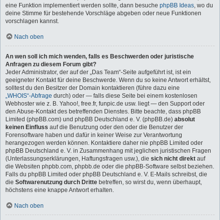
eine Funktion implementiert werden sollte, dann besuche
phpBB Ideas
, wo du
deine Stimme für bestehende Vorschläge abgeben oder neue Funktionen
vorschlagen kannst.
Nach oben
An wen soll ich mich wenden, falls es Beschwerden oder juristische
Anfragen zu diesem Forum gibt?
Jeder Administrator, der auf der „Das Team“-Seite aufgeführt ist, ist ein
geeigneter Kontakt für deine Beschwerde. Wenn du so keine Antwort erhältst,
solltest du den Besitzer der Domain kontaktieren (führe dazu eine
„WHOIS“-Abfrage
durch) oder — falls diese Seite bei einem kostenlosen
Webhoster wie z. B. Yahoo!, free.fr, funpic.de usw. liegt — den Support oder
den Abuse-Kontakt des betreffenden Dienstes. Bitte beachte, dass phpBB
Limited (phpBB.com) und phpBB Deutschland e. V. (phpBB.de)
absolut
keinen Einfluss
auf die Benutzung oder den oder die Benutzer der
Forensoftware haben und dafür in keiner Weise zur Verantwortung
herangezogen werden können. Kontaktiere daher nie phpBB Limited oder
phpBB Deutschland e. V. in Zusammenhang mit jeglichen juristischen Fragen
(Unterlassungserklärungen, Haftungsfragen usw.), die
sich nicht direkt
auf
die Websiten phpbb.com, phpbb.de oder die phpBB-Software selbst beziehen.
Falls du phpBB Limited oder phpBB Deutschland e. V. E-Mails schreibst, die
die
Softwarenutzung durch Dritte
betreffen, so wirst du, wenn überhaupt,
höchstens eine knappe Antwort erhalten.
Nach oben