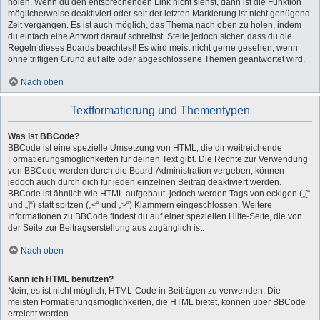
holen. Wenn du den entsprechenden Link nicht siehst, dann ist die Funktion
möglicherweise deaktiviert oder seit der letzten Markierung ist nicht genügend
Zeit vergangen. Es ist auch möglich, das Thema nach oben zu holen, indem
du einfach eine Antwort darauf schreibst. Stelle jedoch sicher, dass du die
Regeln dieses Boards beachtest! Es wird meist nicht gerne gesehen, wenn
ohne triftigen Grund auf alte oder abgeschlossene Themen geantwortet wird.
Nach oben
Textformatierung und Thementypen
Was ist BBCode?
BBCode ist eine spezielle Umsetzung von HTML, die dir weitreichende
Formatierungsmöglichkeiten für deinen Text gibt. Die Rechte zur Verwendung
von BBCode werden durch die Board-Administration vergeben, können
jedoch auch durch dich für jeden einzelnen Beitrag deaktiviert werden.
BBCode ist ähnlich wie HTML aufgebaut, jedoch werden Tags von eckigen („[“
und „]“) statt spitzen („<“ und „>“) Klammern eingeschlossen. Weitere
Informationen zu BBCode findest du auf einer speziellen Hilfe-Seite, die von
der Seite zur Beitragserstellung aus zugänglich ist.
Nach oben
Kann ich HTML benutzen?
Nein, es ist nicht möglich, HTML-Code in Beiträgen zu verwenden. Die
meisten Formatierungsmöglichkeiten, die HTML bietet, können über BBCode
erreicht werden.