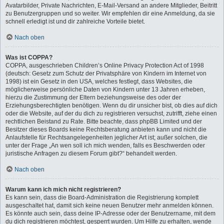
Avatarbilder, Private Nachrichten, E-Mail-Versand an andere Mitglieder, Beitritt
zu Benutzergruppen und so weiter. Wir empfehlen dir eine Anmeldung, da sie
schnell erledigt ist und dir zahlreiche Vorteile bietet.
Nach oben
Was ist COPPA?
COPPA, ausgeschrieben Children’s Online Privacy Protection Act of 1998
(deutsch: Gesetz zum Schutz der Privatsphäre von Kindern im Internet von
1998) ist ein Gesetz in den USA, welches festlegt, dass Websites, die
möglicherweise persönliche Daten von Kindern unter 13 Jahren erheben,
hierzu die Zustimmung der Eltern beziehungsweise des oder der
Erziehungsberechtigten benötigen. Wenn du dir unsicher bist, ob dies auf dich
oder die Website, auf der du dich zu registrieren versuchst, zutrifft, ziehe einen
rechtlichen Beistand zu Rate. Bitte beachte, dass phpBB Limited und der
Besitzer dieses Boards keine Rechtsberatung anbieten kann und nicht die
Anlaufstelle für Rechtsangelegenheiten jeglicher Art ist; außer solchen, die
unter der Frage „An wen soll ich mich wenden, falls es Beschwerden oder
juristische Anfragen zu diesem Forum gibt?“ behandelt werden.
Nach oben
Warum kann ich mich nicht registrieren?
Es kann sein, dass die Board-Administration die Registrierung komplett
ausgeschaltet hat, damit sich keine neuen Benutzer mehr anmelden können.
Es könnte auch sein, dass deine IP-Adresse oder der Benutzername, mit dem
du dich registrieren möchtest, gesperrt wurden. Um Hilfe zu erhalten, wende