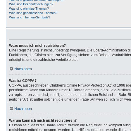
Was sind Bekanntmachungen?
Was sind wichtige Themen?
Was sind geschlossene Themen?
Was sind Themen-Symbole?
Wozu muss ich mich registrieren?
Eine Registrierung ist nicht unbedingt zwingend. Die Board-Administration dies
Funktionen, die Gästen nicht zur Verfügung stehen: zum Beispiel Avatarbilder
erledigt ist und dir zahlreiche Vorteile bietet.
Nach oben
Was ist COPPA?
COPPA, ausgeschrieben Children’s Online Privacy Protection Act of 1998 (de
persönliche Daten von Kindern unter 13 Jahren erheben, hierzu die Zustimmu
zu registrieren versuchst, zutrifft, ziehe einen rechtlichen Beistand zu Rat
jeglicher Art ist; außer solchen, die unter der Frage „An wen soll ich mich 
Nach oben
Warum kann ich mich nicht registrieren?
Es kann sein, dass die Board-Administration die Registrierung komplett au
registrieren möchtest, gesperrt wurden. Um Hilfe zu erhalten, wende dich an 