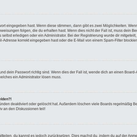
swort eingegeben hast. Wenn diese stimmen, dann gibt es zwei Möglichkeiten. We
eisungen folgen, die du erhalten hast. Wenn dies nicht der Fall ist, muss dein Ben
elbst erledigen oder ein Administrator. Bei der Registrierung wurde dir mitgeteilt, 
-Adresse korrekt eingegeben hast oder die E-Mail von einem Spam-Filter blockiert
nd dein Passwort richtig sind. Wenn dies der Fall ist, wende dich an einen Board-A
welches ein Administrator lösen muss.
elden?!
ünden deaktiviert oder gelöscht hat. Außerdem löschen viele Boards regelmäßig Ben
v an den Diskussionen teil!
 mitteilen, du kannst es jedoch zurücksetzen. Dies machst du, indem du auf der Anm