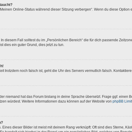
ftaucht?
 „Meinen Online-Status während dieser Sitzung verbergen“. Wenn du diese Option e
In diesem Fall solltest du im „Persönlichen Bereich“ die für dich passende Zeitzone 
t dies ein guter Grund, dies jetzt zu tun.
ch!
 Zeit trotzdem noch falsch ist, geht die Uhr des Servers vermutlich falsch. Kontakti
oder niemand hat das Forum bislang in deine Sprache übersetzt. Frage ggf. einen Bo
setzen würdest. Weitere Informationen dazu können auf der Website von
phpBB Limi
n?
Eines dieser Bilder ist meist mit deinem Rang verknüpft: Oft sind dies Sterne, Kä