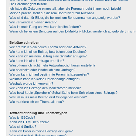
Die Forenuhr geht falsch!
Ich habe die Zeitzone eingestellt, aber die Forenuhr geht immer noch falsch!
Meine Sprache steht auf diesem Board nicht zur Auswahl!
Was sind das für Bilder, die bei meinem Benutzernamen angezeigt werden?
Wie verwende ich einen Avatar?
Was ist mein Rang und wie kann ich ihn ändern?
Wenn ich bei einem Benutzer auf den E-Mail-Link klicke, werde ich aufgefordert, mic
Beiträge schreiben
Wie erstelle ich ein neues Thema oder eine Antwort?
Wie kann ich einen Beitrag bearbeiten oder löschen?
Wie kann ich meinem Beitrag eine Signatur anfügen?
Wie kann ich eine Umfrage erstellen?
Wieso kann ich nicht mehr Antwortmöglichkeiten erstellen?
Wie bearbeite oder lösche ich eine Umfrage?
Warum kann ich auf bestimmte Foren nicht zugreifen?
Weshalb kann ich keine Dateianhänge anfügen?
Weshalb wurde ich verwarnt?
Wie kann ich Beiträge den Moderatoren melden?
Was bewirkt die „Speichern“-Schaltfläche beim Schreiben eines Beitrags?
Warum muss mein Beitrag erst freigegeben werden?
Wie markiere ich ein Thema als neu?
Textformatierung und Thementypen
Was ist BBCode?
Kann ich HTML benutzen?
Was sind Smilies?
Kann ich Bilder in meine Beiträge einfügen?
Was sind globale Bekanntmachungen?