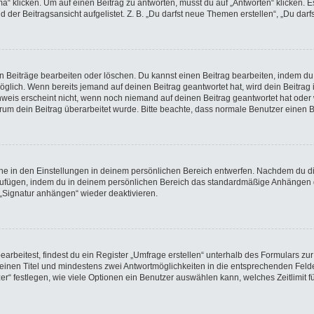
licken. Um auf einen Beitrag zu antworten, musst du auf „Antworten“ klicken. Es k
der Beitragsansicht aufgelistet. Z. B. „Du darfst neue Themen erstellen“, „Du darf
en Beiträge bearbeiten oder löschen. Du kannst einen Beitrag bearbeiten, indem du
möglich. Wenn bereits jemand auf deinen Beitrag geantwortet hat, wird dein Beitra
nweis erscheint nicht, wenn noch niemand auf deinen Beitrag geantwortet hat oder 
 warum dein Beitrag überarbeitet wurde. Bitte beachte, dass normale Benutzer einen
e in den Einstellungen in deinem persönlichen Bereich entwerfen. Nachdem du die 
nzufügen, indem du in deinem persönlichen Bereich das standardmäßige Anhängen d
 „Signatur anhängen“ wieder deaktivieren.
beitest, findest du ein Register „Umfrage erstellen“ unterhalb des Formulars zur 
t einen Titel und mindestens zwei Antwortmöglichkeiten in die entsprechenden Felde
r“ festlegen, wie viele Optionen ein Benutzer auswählen kann, welches Zeitlimit fü