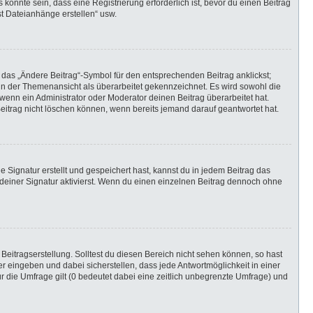
önnte sein, dass eine Registrierung erforderlich ist, bevor du einen Beitrag
st Dateianhänge erstellen“ usw.
 das „Ändere Beitrag“-Symbol für den entsprechenden Beitrag anklickst;
g in der Themenansicht als überarbeitet gekennzeichnet. Es wird sowohl die
wenn ein Administrator oder Moderator deinen Beitrag überarbeitet hat.
 Beitrag nicht löschen können, wenn bereits jemand darauf geantwortet hat.
Signatur erstellt und gespeichert hast, kannst du in jedem Beitrag das
einer Signatur aktivierst. Wenn du einen einzelnen Beitrag dennoch ohne
Beitragserstellung. Solltest du diesen Bereich nicht sehen können, so hast
r eingeben und dabei sicherstellen, dass jede Antwortmöglichkeit in einer
r die Umfrage gilt (0 bedeutet dabei eine zeitlich unbegrenzte Umfrage) und