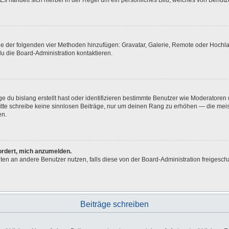
Es handelt sich hierbei in der Regel um ein persönliches Bild, welches von Benutze
eine der folgenden vier Methoden hinzufügen: Gravatar, Galerie, Remote oder Hoch
u die Board-Administration kontaktieren.
e du bislang erstellt hast oder identifizieren bestimmte Benutzer wie Moderatore
 Bitte schreibe keine sinnlosen Beiträge, nur um deinen Rang zu erhöhen — die me
en.
fordert, mich anzumelden.
ichten an andere Benutzer nutzen, falls diese von der Board-Administration freig
Beiträge schreiben