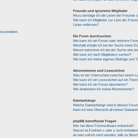
Freunde und ignorierte Mitglieder
Wozu benötige ich die Listen der Freunde un
Wie kann ich Mitglieder zur Liste der Freun
Listen entfernen?
h anzumelden.
Die Foren durchsuchen
Wie kann ich ein Forum oder mehrere For
Weshalb erhalte ich bei der Suche keine E
Warum bekomme ich bei der Suche eine lee
Wie kann ich nach Mitgliedern suchen?
Wie kann ich meine eigenen Beiträge und 
Abonnements und Lesezeichen
Was ist der Unterschied zwischen einem 
Wie kann ich ein Lesezeichen auf ein The
Wie kann ich ein Forum abonnieren?
Wie deaktiviere ich meine Abonnements?
Dateianhänge
Welche Dateianhänge sind in diesem Forum
Kann ich eine Übersicht all meiner Dateian
phpBB betreffende Fragen
Wer hat diese Forensoftware entwickelt?
Warum ist Funktion x oder y nicht enthalten
An wen soll ich mich wenden, falls es Besc