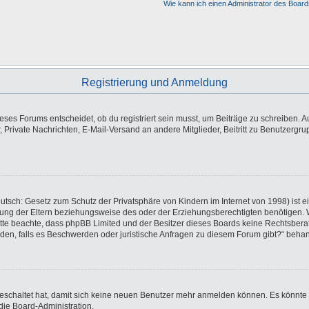
Wie kann ich einen Administrator des Board
Registrierung und Anmeldung
es Forums entscheidet, ob du registriert sein musst, um Beiträge zu schreiben. Auf j
, Private Nachrichten, E-Mail-Versand an andere Mitglieder, Beitritt zu Benutzergr
utsch: Gesetz zum Schutz der Privatsphäre von Kindern im Internet von 1998) ist e
ng der Eltern beziehungsweise des oder der Erziehungsberechtigten benötigen. Wen
e. Bitte beachte, dass phpBB Limited und der Besitzer dieses Boards keine Rechtsbe
wenden, falls es Beschwerden oder juristische Anfragen zu diesem Forum gibt?“ beha
sgeschaltet hat, damit sich keine neuen Benutzer mehr anmelden können. Es könnte
die Board-Administration.