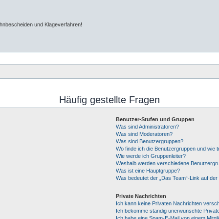
ahnbescheiden und Klageverfahren!
Häufig gestellte Fragen
Benutzer-Stufen und Gruppen
Was sind Administratoren?
Was sind Moderatoren?
Was sind Benutzergruppen?
Wo finde ich die Benutzergruppen und wie tr
Wie werde ich Gruppenleiter?
Weshalb werden verschiedene Benutzergrup
Was ist eine Hauptgruppe?
Was bedeutet der „Das Team“-Link auf der 
Private Nachrichten
Ich kann keine Privaten Nachrichten versc
Ich bekomme ständig unerwünschte Private
Ich habe eine Spam-E-Mail von einem Mitgl