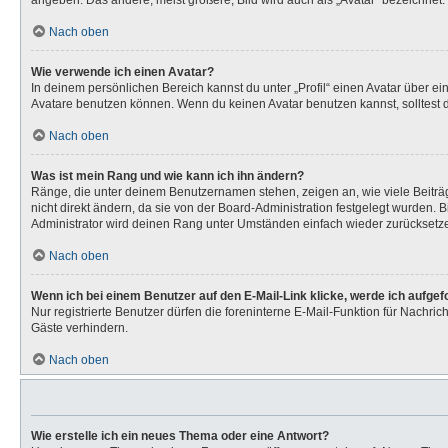
angeben. Das andere, meist größere, Bild wird auch als „Avatar“ bezeichnet. 
Nach oben
Wie verwende ich einen Avatar?
In deinem persönlichen Bereich kannst du unter „Profil“ einen Avatar über 
Avatare benutzen können. Wenn du keinen Avatar benutzen kannst, solltest d
Nach oben
Was ist mein Rang und wie kann ich ihn ändern?
Ränge, die unter deinem Benutzernamen stehen, zeigen an, wie viele Beiträg
nicht direkt ändern, da sie von der Board-Administration festgelegt wurden.
Administrator wird deinen Rang unter Umständen einfach wieder zurücksetz
Nach oben
Wenn ich bei einem Benutzer auf den E-Mail-Link klicke, werde ich aufge
Nur registrierte Benutzer dürfen die foreninterne E-Mail-Funktion für Nachr
Gäste verhindern.
Nach oben
Wie erstelle ich ein neues Thema oder eine Antwort?