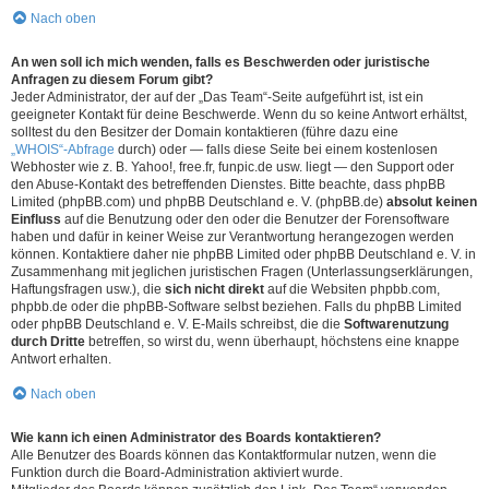
Nach oben
An wen soll ich mich wenden, falls es Beschwerden oder juristische
Anfragen zu diesem Forum gibt?
Jeder Administrator, der auf der „Das Team“-Seite aufgeführt ist, ist ein
geeigneter Kontakt für deine Beschwerde. Wenn du so keine Antwort erhältst,
solltest du den Besitzer der Domain kontaktieren (führe dazu eine
„WHOIS“-Abfrage
durch) oder — falls diese Seite bei einem kostenlosen
Webhoster wie z. B. Yahoo!, free.fr, funpic.de usw. liegt — den Support oder
den Abuse-Kontakt des betreffenden Dienstes. Bitte beachte, dass phpBB
Limited (phpBB.com) und phpBB Deutschland e. V. (phpBB.de)
absolut keinen
Einfluss
auf die Benutzung oder den oder die Benutzer der Forensoftware
haben und dafür in keiner Weise zur Verantwortung herangezogen werden
können. Kontaktiere daher nie phpBB Limited oder phpBB Deutschland e. V. in
Zusammenhang mit jeglichen juristischen Fragen (Unterlassungserklärungen,
Haftungsfragen usw.), die
sich nicht direkt
auf die Websiten phpbb.com,
phpbb.de oder die phpBB-Software selbst beziehen. Falls du phpBB Limited
oder phpBB Deutschland e. V. E-Mails schreibst, die die
Softwarenutzung
durch Dritte
betreffen, so wirst du, wenn überhaupt, höchstens eine knappe
Antwort erhalten.
Nach oben
Wie kann ich einen Administrator des Boards kontaktieren?
Alle Benutzer des Boards können das Kontaktformular nutzen, wenn die
Funktion durch die Board-Administration aktiviert wurde.