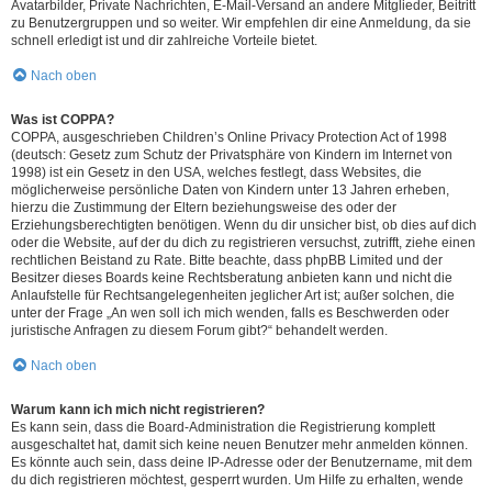
Avatarbilder, Private Nachrichten, E-Mail-Versand an andere Mitglieder, Beitritt
zu Benutzergruppen und so weiter. Wir empfehlen dir eine Anmeldung, da sie
schnell erledigt ist und dir zahlreiche Vorteile bietet.
Nach oben
Was ist COPPA?
COPPA, ausgeschrieben Children’s Online Privacy Protection Act of 1998
(deutsch: Gesetz zum Schutz der Privatsphäre von Kindern im Internet von
1998) ist ein Gesetz in den USA, welches festlegt, dass Websites, die
möglicherweise persönliche Daten von Kindern unter 13 Jahren erheben,
hierzu die Zustimmung der Eltern beziehungsweise des oder der
Erziehungsberechtigten benötigen. Wenn du dir unsicher bist, ob dies auf dich
oder die Website, auf der du dich zu registrieren versuchst, zutrifft, ziehe einen
rechtlichen Beistand zu Rate. Bitte beachte, dass phpBB Limited und der
Besitzer dieses Boards keine Rechtsberatung anbieten kann und nicht die
Anlaufstelle für Rechtsangelegenheiten jeglicher Art ist; außer solchen, die
unter der Frage „An wen soll ich mich wenden, falls es Beschwerden oder
juristische Anfragen zu diesem Forum gibt?“ behandelt werden.
Nach oben
Warum kann ich mich nicht registrieren?
Es kann sein, dass die Board-Administration die Registrierung komplett
ausgeschaltet hat, damit sich keine neuen Benutzer mehr anmelden können.
Es könnte auch sein, dass deine IP-Adresse oder der Benutzername, mit dem
du dich registrieren möchtest, gesperrt wurden. Um Hilfe zu erhalten, wende