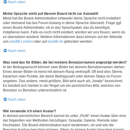
Nach oben
Meine Sprache steht auf diesem Board nicht zur Auswahl!
Meist hat die Board-Administration entweder deine Sprache nicht installiert
oder niemand hat das Forum bislang in deine Sprache übersetzt. Frage ggf.
einen Board-Administrator, ob er das Sprachpaket, das du benötigst,
installieren kann. Falls es noch nicht existiert, würden wir uns freuen, wenn du
es übersetzen würdest. Weitere Informationen dazu können auf der Website
von
phpBB Limited
oder auf
phpBB.de
gefunden werden.
Nach oben
Was sind das für Bilder, die bei meinem Benutzernamen angezeigt werden?
In der Beitragsansicht können zwei Bilder bei deinem Benutzernamen stehen.
Eines dieser Bilder ist meist mit deinem Rang verknüpft: Oft sind dies Sterne,
Kästchen oder Punkte, die deine Beitragszahl oder deinen Status im Forum
angeben. Das andere, meist größere, Bild wird auch als „Avatar“ bezeichnet.
Es handelt sich hierbei in der Regel um ein persönliches Bild, welches von
Benutzer zu Benutzer unterschiedlich ist.
Nach oben
Wie verwende ich einen Avatar?
In deinem persönlichen Bereich kannst du unter „Profil“ einen Avatar über eine
der folgenden vier Methoden hinzufügen: Gravatar, Galerie, Remote oder
Hochladen. Die Board-Administration kann bestimmen, ob und wie die
Benutzer Avatare benutzen können. Wenn du keinen Avatar benutzen kannst,