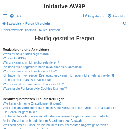
Initiative AW3P
FAQ
Registrieren
Anmelden
Startseite
Foren-Übersicht
Unbeantwortete Themen
Aktive Themen
u
Häufig gestellte Fragen
c
h
Registrierung und Anmeldung
e
Wozu muss ich mich registrieren?
Was ist COPPA?
Warum kann ich mich nicht registrieren?
Ich habe mich registriert, kann mich aber nicht anmelden!
Warum kann ich mich nicht anmelden?
Ich habe mich vor einiger Zeit registriert, kann mich aber nicht mehr anmelden?!
Ich habe mein Passwort vergessen!
Warum werde ich automatisch abgemeldet?
Wozu ist die Funktion „Alle Cookies löschen“?
Benutzerpräferenzen und -einstellungen
Wie kann ich meine Einstellungen ändern?
Wie kann ich verhindern, dass mein Benutzername in der Online-Liste auftaucht?
Die Forenuhr geht falsch!
Ich habe die Zeitzone eingestellt, aber die Forenuhr geht immer noch falsch!
Meine Sprache steht auf diesem Board nicht zur Auswahl!
Was sind das für Bilder, die bei meinem Benutzernamen angezeigt werden?