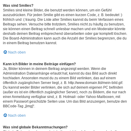
Was sind Smilies?
Smilies sind kleine Bilder, die benutzt werden können, um ein Gefühl
auszudrücken. Für jeden Smilie gibt es einen kurzen Code, z. B. bedeutet :)
fröhlich und :( traurig. Die Liste aller Smilies kannst du beim Verfassen eines
Beitrags sehen. Versuche bitte trotzdem, Smilies nicht zu häufig zu benutzen,
sie können einen Beitrag schnell unlesbar machen und ein Moderator könnte
deshalb deinen Beitrag entsprechend überarbeiten oder gar komplett löschen.
Die Board-Administration kann auch die Anzahl der Smilies begrenzen, die du
in einem Beitrag benutzen kannst.
Nach oben
Kann ich Bilder in meine Beiträge einfügen?
Ja, Bilder können in deinem Beitrag angezeigt werden. Wenn die
Administration Dateianhänge erlaubt hat, kannst du das Bild auch direkt
hochladen. Ansonsten musst du zu einem Bild verlinken, das auf einem
öffentlich zugänglichen Server liegt, z. B. http://www.domain.tld/mein-bild.gif.
Du kannst weder Bilder verlinken, die sich auf deinem eigenen PC befinden
(außer es ist ein öffentlich zugänglicher Server), noch zu Bildern, die nur nach
einer Anmeldung verfügbar sind, z. B. Hotmail- oder Yahoo-Mailboxen, mit
einem Passwort geschützte Seiten usw. Um das Bild anzuzeigen, benutze den
BBCode-Tag „[img]“.
Nach oben
Was sind globale Bekanntmachungen?