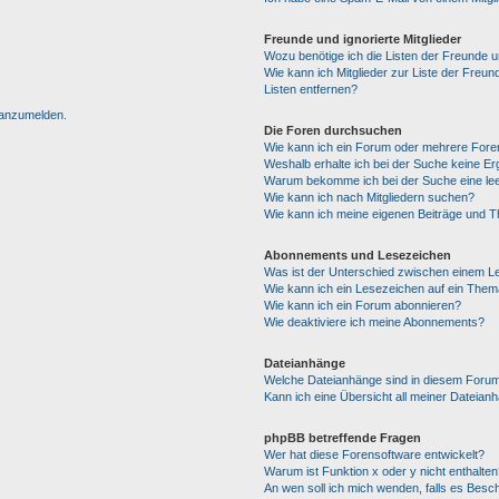
Freunde und ignorierte Mitglieder
Wozu benötige ich die Listen der Freunde un
Wie kann ich Mitglieder zur Liste der Freun
Listen entfernen?
h anzumelden.
Die Foren durchsuchen
Wie kann ich ein Forum oder mehrere For
Weshalb erhalte ich bei der Suche keine E
Warum bekomme ich bei der Suche eine lee
Wie kann ich nach Mitgliedern suchen?
Wie kann ich meine eigenen Beiträge und 
Abonnements und Lesezeichen
Was ist der Unterschied zwischen einem 
Wie kann ich ein Lesezeichen auf ein The
Wie kann ich ein Forum abonnieren?
Wie deaktiviere ich meine Abonnements?
Dateianhänge
Welche Dateianhänge sind in diesem Forum
Kann ich eine Übersicht all meiner Dateian
phpBB betreffende Fragen
Wer hat diese Forensoftware entwickelt?
Warum ist Funktion x oder y nicht enthalten
An wen soll ich mich wenden, falls es Besc