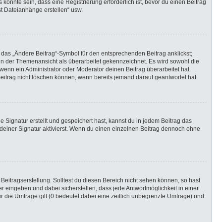
önnte sein, dass eine Registrierung erforderlich ist, bevor du einen Beitrag
st Dateianhänge erstellen“ usw.
 das „Ändere Beitrag“-Symbol für den entsprechenden Beitrag anklickst;
g in der Themenansicht als überarbeitet gekennzeichnet. Es wird sowohl die
wenn ein Administrator oder Moderator deinen Beitrag überarbeitet hat.
 Beitrag nicht löschen können, wenn bereits jemand darauf geantwortet hat.
Signatur erstellt und gespeichert hast, kannst du in jedem Beitrag das
einer Signatur aktivierst. Wenn du einen einzelnen Beitrag dennoch ohne
Beitragserstellung. Solltest du diesen Bereich nicht sehen können, so hast
r eingeben und dabei sicherstellen, dass jede Antwortmöglichkeit in einer
r die Umfrage gilt (0 bedeutet dabei eine zeitlich unbegrenzte Umfrage) und