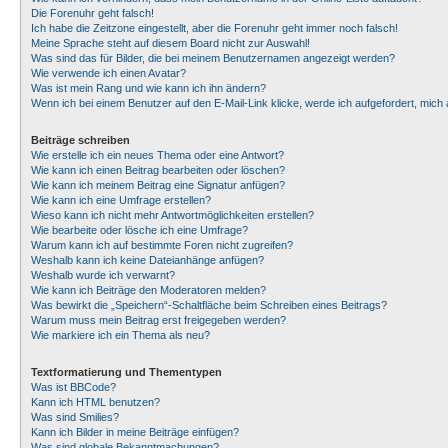
Die Forenuhr geht falsch!
Ich habe die Zeitzone eingestellt, aber die Forenuhr geht immer noch falsch!
Meine Sprache steht auf diesem Board nicht zur Auswahl!
Was sind das für Bilder, die bei meinem Benutzernamen angezeigt werden?
Wie verwende ich einen Avatar?
Was ist mein Rang und wie kann ich ihn ändern?
Wenn ich bei einem Benutzer auf den E-Mail-Link klicke, werde ich aufgefordert, mic
Beiträge schreiben
Wie erstelle ich ein neues Thema oder eine Antwort?
Wie kann ich einen Beitrag bearbeiten oder löschen?
Wie kann ich meinem Beitrag eine Signatur anfügen?
Wie kann ich eine Umfrage erstellen?
Wieso kann ich nicht mehr Antwortmöglichkeiten erstellen?
Wie bearbeite oder lösche ich eine Umfrage?
Warum kann ich auf bestimmte Foren nicht zugreifen?
Weshalb kann ich keine Dateianhänge anfügen?
Weshalb wurde ich verwarnt?
Wie kann ich Beiträge den Moderatoren melden?
Was bewirkt die „Speichern“-Schaltfläche beim Schreiben eines Beitrags?
Warum muss mein Beitrag erst freigegeben werden?
Wie markiere ich ein Thema als neu?
Textformatierung und Thementypen
Was ist BBCode?
Kann ich HTML benutzen?
Was sind Smilies?
Kann ich Bilder in meine Beiträge einfügen?
Was sind globale Bekanntmachungen?