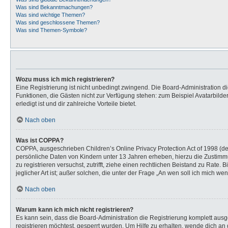
Was sind Bekanntmachungen?
Was sind wichtige Themen?
Was sind geschlossene Themen?
Was sind Themen-Symbole?
Wozu muss ich mich registrieren?
Eine Registrierung ist nicht unbedingt zwingend. Die Board-Administration dies
Funktionen, die Gästen nicht zur Verfügung stehen: zum Beispiel Avatarbilder
erledigt ist und dir zahlreiche Vorteile bietet.
Nach oben
Was ist COPPA?
COPPA, ausgeschrieben Children’s Online Privacy Protection Act of 1998 (de
persönliche Daten von Kindern unter 13 Jahren erheben, hierzu die Zustimmu
zu registrieren versuchst, zutrifft, ziehe einen rechtlichen Beistand zu Rat
jeglicher Art ist; außer solchen, die unter der Frage „An wen soll ich mich 
Nach oben
Warum kann ich mich nicht registrieren?
Es kann sein, dass die Board-Administration die Registrierung komplett au
registrieren möchtest, gesperrt wurden. Um Hilfe zu erhalten, wende dich an 