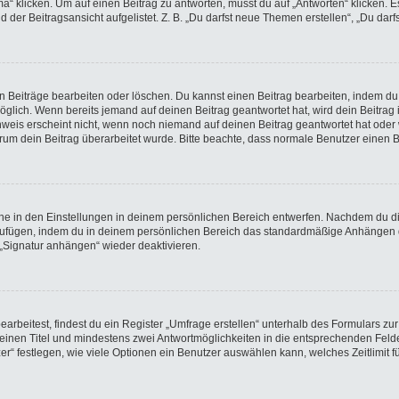
licken. Um auf einen Beitrag zu antworten, musst du auf „Antworten“ klicken. Es k
der Beitragsansicht aufgelistet. Z. B. „Du darfst neue Themen erstellen“, „Du darf
en Beiträge bearbeiten oder löschen. Du kannst einen Beitrag bearbeiten, indem du
möglich. Wenn bereits jemand auf deinen Beitrag geantwortet hat, wird dein Beitra
nweis erscheint nicht, wenn noch niemand auf deinen Beitrag geantwortet hat oder 
 warum dein Beitrag überarbeitet wurde. Bitte beachte, dass normale Benutzer einen
e in den Einstellungen in deinem persönlichen Bereich entwerfen. Nachdem du die 
nzufügen, indem du in deinem persönlichen Bereich das standardmäßige Anhängen d
 „Signatur anhängen“ wieder deaktivieren.
beitest, findest du ein Register „Umfrage erstellen“ unterhalb des Formulars zur 
t einen Titel und mindestens zwei Antwortmöglichkeiten in die entsprechenden Felde
r“ festlegen, wie viele Optionen ein Benutzer auswählen kann, welches Zeitlimit fü