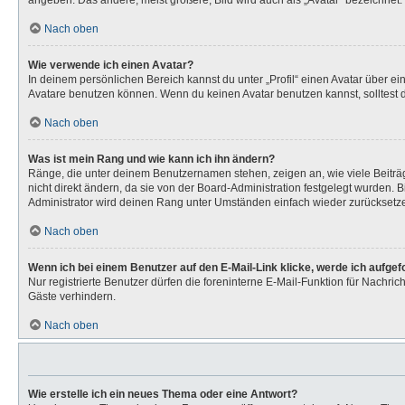
angeben. Das andere, meist größere, Bild wird auch als „Avatar“ bezeichnet. 
Nach oben
Wie verwende ich einen Avatar?
In deinem persönlichen Bereich kannst du unter „Profil“ einen Avatar über 
Avatare benutzen können. Wenn du keinen Avatar benutzen kannst, solltest d
Nach oben
Was ist mein Rang und wie kann ich ihn ändern?
Ränge, die unter deinem Benutzernamen stehen, zeigen an, wie viele Beiträg
nicht direkt ändern, da sie von der Board-Administration festgelegt wurden.
Administrator wird deinen Rang unter Umständen einfach wieder zurücksetz
Nach oben
Wenn ich bei einem Benutzer auf den E-Mail-Link klicke, werde ich aufge
Nur registrierte Benutzer dürfen die foreninterne E-Mail-Funktion für Nachr
Gäste verhindern.
Nach oben
Wie erstelle ich ein neues Thema oder eine Antwort?