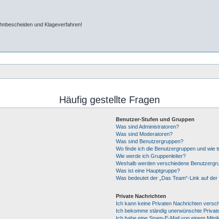
ahnbescheiden und Klageverfahren!
Häufig gestellte Fragen
Benutzer-Stufen und Gruppen
Was sind Administratoren?
Was sind Moderatoren?
Was sind Benutzergruppen?
Wo finde ich die Benutzergruppen und wie tr
Wie werde ich Gruppenleiter?
Weshalb werden verschiedene Benutzergrup
Was ist eine Hauptgruppe?
Was bedeutet der „Das Team“-Link auf der 
Private Nachrichten
Ich kann keine Privaten Nachrichten versc
Ich bekomme ständig unerwünschte Private
Ich habe eine Spam-E-Mail von einem Mitgl