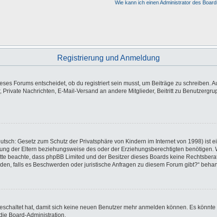
Wie kann ich einen Administrator des Board
Registrierung und Anmeldung
es Forums entscheidet, ob du registriert sein musst, um Beiträge zu schreiben. Auf j
, Private Nachrichten, E-Mail-Versand an andere Mitglieder, Beitritt zu Benutzergr
utsch: Gesetz zum Schutz der Privatsphäre von Kindern im Internet von 1998) ist e
ng der Eltern beziehungsweise des oder der Erziehungsberechtigten benötigen. Wen
e. Bitte beachte, dass phpBB Limited und der Besitzer dieses Boards keine Rechtsbe
wenden, falls es Beschwerden oder juristische Anfragen zu diesem Forum gibt?“ beha
sgeschaltet hat, damit sich keine neuen Benutzer mehr anmelden können. Es könnte
die Board-Administration.