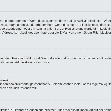
swort eingegeben hast. Wenn diese stimmen, dann gibt es zwei Möglichkeiten. We
eisungen folgen, die du erhalten hast. Wenn dies nicht der Fall ist, muss dein Ben
elbst erledigen oder ein Administrator. Bei der Registrierung wurde dir mitgeteilt, 
-Adresse korrekt eingegeben hast oder die E-Mail von einem Spam-Filter blockiert
nd dein Passwort richtig sind. Wenn dies der Fall ist, wende dich an einen Board-A
welches ein Administrator lösen muss.
elden?!
ünden deaktiviert oder gelöscht hat. Außerdem löschen viele Boards regelmäßig Ben
v an den Diskussionen teil!
 mitteilen, du kannst es jedoch zurücksetzen. Dies machst du, indem du auf der Anm