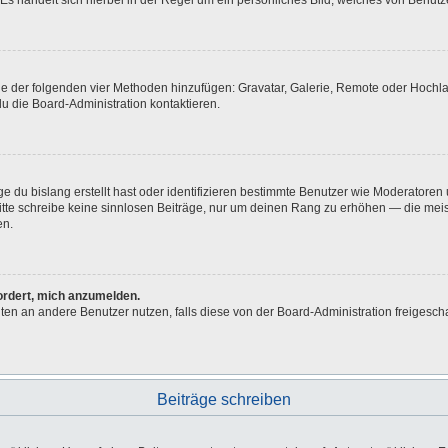
Es handelt sich hierbei in der Regel um ein persönliches Bild, welches von Benutze
eine der folgenden vier Methoden hinzufügen: Gravatar, Galerie, Remote oder Hoch
u die Board-Administration kontaktieren.
e du bislang erstellt hast oder identifizieren bestimmte Benutzer wie Moderatore
 Bitte schreibe keine sinnlosen Beiträge, nur um deinen Rang zu erhöhen — die me
en.
fordert, mich anzumelden.
ichten an andere Benutzer nutzen, falls diese von der Board-Administration freig
Beiträge schreiben