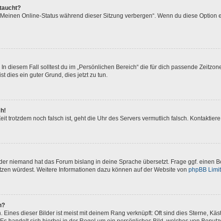
ftaucht?
 „Meinen Online-Status während dieser Sitzung verbergen“. Wenn du diese Option e
In diesem Fall solltest du im „Persönlichen Bereich“ die für dich passende Zeitzone 
t dies ein guter Grund, dies jetzt zu tun.
ch!
 Zeit trotzdem noch falsch ist, geht die Uhr des Servers vermutlich falsch. Kontakti
oder niemand hat das Forum bislang in deine Sprache übersetzt. Frage ggf. einen Bo
setzen würdest. Weitere Informationen dazu können auf der Website von
phpBB Limi
n?
Eines dieser Bilder ist meist mit deinem Rang verknüpft: Oft sind dies Sterne, Kä