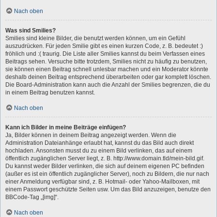
Nach oben
Was sind Smilies?
Smilies sind kleine Bilder, die benutzt werden können, um ein Gefühl
auszudrücken. Für jeden Smilie gibt es einen kurzen Code, z. B. bedeutet :)
fröhlich und :( traurig. Die Liste aller Smilies kannst du beim Verfassen eines
Beitrags sehen. Versuche bitte trotzdem, Smilies nicht zu häufig zu benutzen,
sie können einen Beitrag schnell unlesbar machen und ein Moderator könnte
deshalb deinen Beitrag entsprechend überarbeiten oder gar komplett löschen.
Die Board-Administration kann auch die Anzahl der Smilies begrenzen, die du
in einem Beitrag benutzen kannst.
Nach oben
Kann ich Bilder in meine Beiträge einfügen?
Ja, Bilder können in deinem Beitrag angezeigt werden. Wenn die
Administration Dateianhänge erlaubt hat, kannst du das Bild auch direkt
hochladen. Ansonsten musst du zu einem Bild verlinken, das auf einem
öffentlich zugänglichen Server liegt, z. B. http://www.domain.tld/mein-bild.gif.
Du kannst weder Bilder verlinken, die sich auf deinem eigenen PC befinden
(außer es ist ein öffentlich zugänglicher Server), noch zu Bildern, die nur nach
einer Anmeldung verfügbar sind, z. B. Hotmail- oder Yahoo-Mailboxen, mit
einem Passwort geschützte Seiten usw. Um das Bild anzuzeigen, benutze den
BBCode-Tag „[img]“.
Nach oben