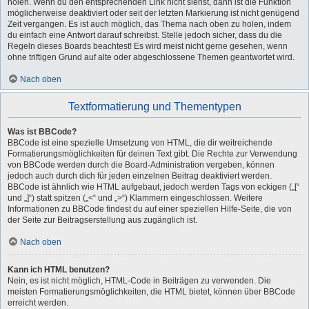
holen. Wenn du den entsprechenden Link nicht siehst, dann ist die Funktion
möglicherweise deaktiviert oder seit der letzten Markierung ist nicht genügend
Zeit vergangen. Es ist auch möglich, das Thema nach oben zu holen, indem
du einfach eine Antwort darauf schreibst. Stelle jedoch sicher, dass du die
Regeln dieses Boards beachtest! Es wird meist nicht gerne gesehen, wenn
ohne triftigen Grund auf alte oder abgeschlossene Themen geantwortet wird.
Nach oben
Textformatierung und Thementypen
Was ist BBCode?
BBCode ist eine spezielle Umsetzung von HTML, die dir weitreichende
Formatierungsmöglichkeiten für deinen Text gibt. Die Rechte zur Verwendung
von BBCode werden durch die Board-Administration vergeben, können
jedoch auch durch dich für jeden einzelnen Beitrag deaktiviert werden.
BBCode ist ähnlich wie HTML aufgebaut, jedoch werden Tags von eckigen („[“
und „]“) statt spitzen („<“ und „>“) Klammern eingeschlossen. Weitere
Informationen zu BBCode findest du auf einer speziellen Hilfe-Seite, die von
der Seite zur Beitragserstellung aus zugänglich ist.
Nach oben
Kann ich HTML benutzen?
Nein, es ist nicht möglich, HTML-Code in Beiträgen zu verwenden. Die
meisten Formatierungsmöglichkeiten, die HTML bietet, können über BBCode
erreicht werden.