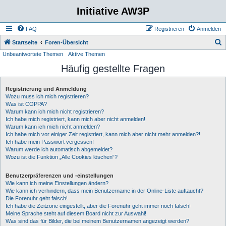
Initiative AW3P
FAQ
Registrieren
Anmelden
S
Startseite
Foren-Übersicht
Unbeantwortete Themen
Aktive Themen
u
Häufig gestellte Fragen
c
h
Registrierung und Anmeldung
e
Wozu muss ich mich registrieren?
Was ist COPPA?
Warum kann ich mich nicht registrieren?
Ich habe mich registriert, kann mich aber nicht anmelden!
Warum kann ich mich nicht anmelden?
Ich habe mich vor einiger Zeit registriert, kann mich aber nicht mehr anmelden?!
Ich habe mein Passwort vergessen!
Warum werde ich automatisch abgemeldet?
Wozu ist die Funktion „Alle Cookies löschen“?
Benutzerpräferenzen und -einstellungen
Wie kann ich meine Einstellungen ändern?
Wie kann ich verhindern, dass mein Benutzername in der Online-Liste auftaucht?
Die Forenuhr geht falsch!
Ich habe die Zeitzone eingestellt, aber die Forenuhr geht immer noch falsch!
Meine Sprache steht auf diesem Board nicht zur Auswahl!
Was sind das für Bilder, die bei meinem Benutzernamen angezeigt werden?