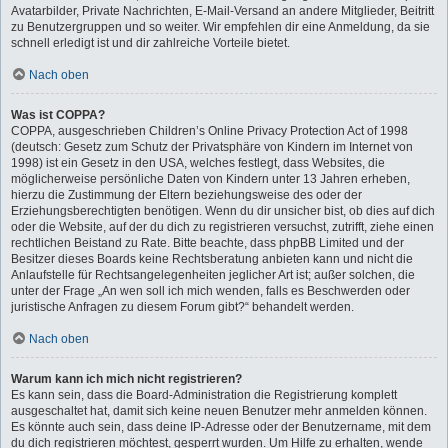
Avatarbilder, Private Nachrichten, E-Mail-Versand an andere Mitglieder, Beitritt
zu Benutzergruppen und so weiter. Wir empfehlen dir eine Anmeldung, da sie
schnell erledigt ist und dir zahlreiche Vorteile bietet.
Nach oben
Was ist COPPA?
COPPA, ausgeschrieben Children’s Online Privacy Protection Act of 1998
(deutsch: Gesetz zum Schutz der Privatsphäre von Kindern im Internet von
1998) ist ein Gesetz in den USA, welches festlegt, dass Websites, die
möglicherweise persönliche Daten von Kindern unter 13 Jahren erheben,
hierzu die Zustimmung der Eltern beziehungsweise des oder der
Erziehungsberechtigten benötigen. Wenn du dir unsicher bist, ob dies auf dich
oder die Website, auf der du dich zu registrieren versuchst, zutrifft, ziehe einen
rechtlichen Beistand zu Rate. Bitte beachte, dass phpBB Limited und der
Besitzer dieses Boards keine Rechtsberatung anbieten kann und nicht die
Anlaufstelle für Rechtsangelegenheiten jeglicher Art ist; außer solchen, die
unter der Frage „An wen soll ich mich wenden, falls es Beschwerden oder
juristische Anfragen zu diesem Forum gibt?“ behandelt werden.
Nach oben
Warum kann ich mich nicht registrieren?
Es kann sein, dass die Board-Administration die Registrierung komplett
ausgeschaltet hat, damit sich keine neuen Benutzer mehr anmelden können.
Es könnte auch sein, dass deine IP-Adresse oder der Benutzername, mit dem
du dich registrieren möchtest, gesperrt wurden. Um Hilfe zu erhalten, wende