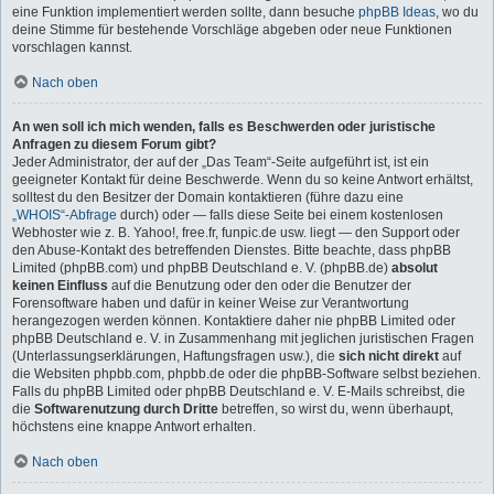
eine Funktion implementiert werden sollte, dann besuche
phpBB Ideas
, wo du
deine Stimme für bestehende Vorschläge abgeben oder neue Funktionen
vorschlagen kannst.
Nach oben
An wen soll ich mich wenden, falls es Beschwerden oder juristische
Anfragen zu diesem Forum gibt?
Jeder Administrator, der auf der „Das Team“-Seite aufgeführt ist, ist ein
geeigneter Kontakt für deine Beschwerde. Wenn du so keine Antwort erhältst,
solltest du den Besitzer der Domain kontaktieren (führe dazu eine
„WHOIS“-Abfrage
durch) oder — falls diese Seite bei einem kostenlosen
Webhoster wie z. B. Yahoo!, free.fr, funpic.de usw. liegt — den Support oder
den Abuse-Kontakt des betreffenden Dienstes. Bitte beachte, dass phpBB
Limited (phpBB.com) und phpBB Deutschland e. V. (phpBB.de)
absolut
keinen Einfluss
auf die Benutzung oder den oder die Benutzer der
Forensoftware haben und dafür in keiner Weise zur Verantwortung
herangezogen werden können. Kontaktiere daher nie phpBB Limited oder
phpBB Deutschland e. V. in Zusammenhang mit jeglichen juristischen Fragen
(Unterlassungserklärungen, Haftungsfragen usw.), die
sich nicht direkt
auf
die Websiten phpbb.com, phpbb.de oder die phpBB-Software selbst beziehen.
Falls du phpBB Limited oder phpBB Deutschland e. V. E-Mails schreibst, die
die
Softwarenutzung durch Dritte
betreffen, so wirst du, wenn überhaupt,
höchstens eine knappe Antwort erhalten.
Nach oben