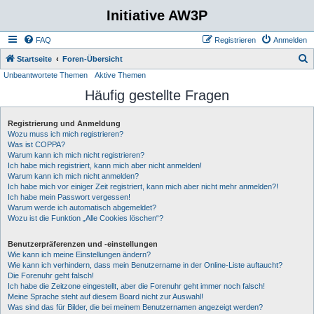
Initiative AW3P
FAQ
Registrieren
Anmelden
S
Startseite
Foren-Übersicht
Unbeantwortete Themen
Aktive Themen
u
Häufig gestellte Fragen
c
h
Registrierung und Anmeldung
e
Wozu muss ich mich registrieren?
Was ist COPPA?
Warum kann ich mich nicht registrieren?
Ich habe mich registriert, kann mich aber nicht anmelden!
Warum kann ich mich nicht anmelden?
Ich habe mich vor einiger Zeit registriert, kann mich aber nicht mehr anmelden?!
Ich habe mein Passwort vergessen!
Warum werde ich automatisch abgemeldet?
Wozu ist die Funktion „Alle Cookies löschen“?
Benutzerpräferenzen und -einstellungen
Wie kann ich meine Einstellungen ändern?
Wie kann ich verhindern, dass mein Benutzername in der Online-Liste auftaucht?
Die Forenuhr geht falsch!
Ich habe die Zeitzone eingestellt, aber die Forenuhr geht immer noch falsch!
Meine Sprache steht auf diesem Board nicht zur Auswahl!
Was sind das für Bilder, die bei meinem Benutzernamen angezeigt werden?