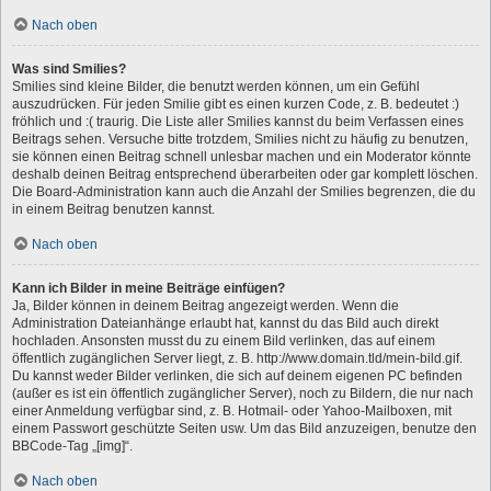
Nach oben
Was sind Smilies?
Smilies sind kleine Bilder, die benutzt werden können, um ein Gefühl
auszudrücken. Für jeden Smilie gibt es einen kurzen Code, z. B. bedeutet :)
fröhlich und :( traurig. Die Liste aller Smilies kannst du beim Verfassen eines
Beitrags sehen. Versuche bitte trotzdem, Smilies nicht zu häufig zu benutzen,
sie können einen Beitrag schnell unlesbar machen und ein Moderator könnte
deshalb deinen Beitrag entsprechend überarbeiten oder gar komplett löschen.
Die Board-Administration kann auch die Anzahl der Smilies begrenzen, die du
in einem Beitrag benutzen kannst.
Nach oben
Kann ich Bilder in meine Beiträge einfügen?
Ja, Bilder können in deinem Beitrag angezeigt werden. Wenn die
Administration Dateianhänge erlaubt hat, kannst du das Bild auch direkt
hochladen. Ansonsten musst du zu einem Bild verlinken, das auf einem
öffentlich zugänglichen Server liegt, z. B. http://www.domain.tld/mein-bild.gif.
Du kannst weder Bilder verlinken, die sich auf deinem eigenen PC befinden
(außer es ist ein öffentlich zugänglicher Server), noch zu Bildern, die nur nach
einer Anmeldung verfügbar sind, z. B. Hotmail- oder Yahoo-Mailboxen, mit
einem Passwort geschützte Seiten usw. Um das Bild anzuzeigen, benutze den
BBCode-Tag „[img]“.
Nach oben