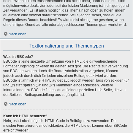
holen. Wenn du den entsprechenden Link nicht siehst, dann ist die Funktion
möglicherweise deaktiviert oder seit der letzten Markierung ist nicht genügend
Zeit vergangen. Es ist auch möglich, das Thema nach oben zu holen, indem
du einfach eine Antwort darauf schreibst. Stelle jedoch sicher, dass du die
Regeln dieses Boards beachtest! Es wird meist nicht gerne gesehen, wenn
ohne triftigen Grund auf alte oder abgeschlossene Themen geantwortet wird.
Nach oben
Textformatierung und Thementypen
Was ist BBCode?
BBCode ist eine spezielle Umsetzung von HTML, die dir weitreichende
Formatierungsmöglichkeiten für deinen Text gibt. Die Rechte zur Verwendung
von BBCode werden durch die Board-Administration vergeben, können
jedoch auch durch dich für jeden einzelnen Beitrag deaktiviert werden.
BBCode ist ähnlich wie HTML aufgebaut, jedoch werden Tags von eckigen („[“
und „]“) statt spitzen („<“ und „>“) Klammern eingeschlossen. Weitere
Informationen zu BBCode findest du auf einer speziellen Hilfe-Seite, die von
der Seite zur Beitragserstellung aus zugänglich ist.
Nach oben
Kann ich HTML benutzen?
Nein, es ist nicht möglich, HTML-Code in Beiträgen zu verwenden. Die
meisten Formatierungsmöglichkeiten, die HTML bietet, können über BBCode
erreicht werden.