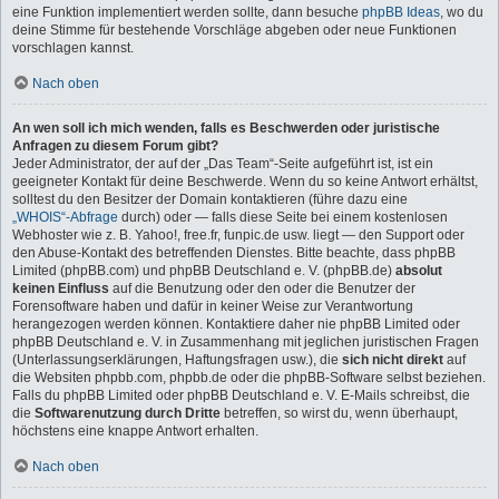
eine Funktion implementiert werden sollte, dann besuche
phpBB Ideas
, wo du
deine Stimme für bestehende Vorschläge abgeben oder neue Funktionen
vorschlagen kannst.
Nach oben
An wen soll ich mich wenden, falls es Beschwerden oder juristische
Anfragen zu diesem Forum gibt?
Jeder Administrator, der auf der „Das Team“-Seite aufgeführt ist, ist ein
geeigneter Kontakt für deine Beschwerde. Wenn du so keine Antwort erhältst,
solltest du den Besitzer der Domain kontaktieren (führe dazu eine
„WHOIS“-Abfrage
durch) oder — falls diese Seite bei einem kostenlosen
Webhoster wie z. B. Yahoo!, free.fr, funpic.de usw. liegt — den Support oder
den Abuse-Kontakt des betreffenden Dienstes. Bitte beachte, dass phpBB
Limited (phpBB.com) und phpBB Deutschland e. V. (phpBB.de)
absolut
keinen Einfluss
auf die Benutzung oder den oder die Benutzer der
Forensoftware haben und dafür in keiner Weise zur Verantwortung
herangezogen werden können. Kontaktiere daher nie phpBB Limited oder
phpBB Deutschland e. V. in Zusammenhang mit jeglichen juristischen Fragen
(Unterlassungserklärungen, Haftungsfragen usw.), die
sich nicht direkt
auf
die Websiten phpbb.com, phpbb.de oder die phpBB-Software selbst beziehen.
Falls du phpBB Limited oder phpBB Deutschland e. V. E-Mails schreibst, die
die
Softwarenutzung durch Dritte
betreffen, so wirst du, wenn überhaupt,
höchstens eine knappe Antwort erhalten.
Nach oben