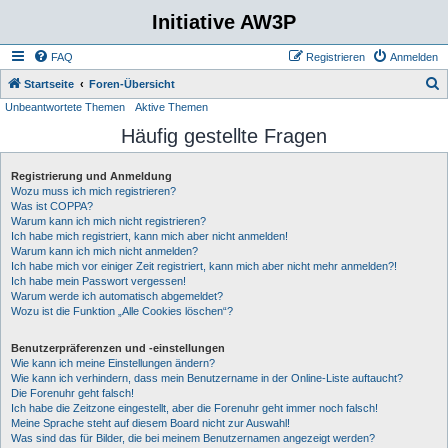
Initiative AW3P
FAQ
Registrieren
Anmelden
S
Startseite
Foren-Übersicht
Unbeantwortete Themen
Aktive Themen
u
Häufig gestellte Fragen
c
h
Registrierung und Anmeldung
e
Wozu muss ich mich registrieren?
Was ist COPPA?
Warum kann ich mich nicht registrieren?
Ich habe mich registriert, kann mich aber nicht anmelden!
Warum kann ich mich nicht anmelden?
Ich habe mich vor einiger Zeit registriert, kann mich aber nicht mehr anmelden?!
Ich habe mein Passwort vergessen!
Warum werde ich automatisch abgemeldet?
Wozu ist die Funktion „Alle Cookies löschen“?
Benutzerpräferenzen und -einstellungen
Wie kann ich meine Einstellungen ändern?
Wie kann ich verhindern, dass mein Benutzername in der Online-Liste auftaucht?
Die Forenuhr geht falsch!
Ich habe die Zeitzone eingestellt, aber die Forenuhr geht immer noch falsch!
Meine Sprache steht auf diesem Board nicht zur Auswahl!
Was sind das für Bilder, die bei meinem Benutzernamen angezeigt werden?