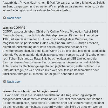
Avatarbilder, Private Nachrichten, E-Mail-Versand an andere Mitglieder, Beitritt
zu Benutzergruppen und so weiter. Wir empfehlen dir eine Anmeldung, da sie
schnell erledigt ist und dir zahlreiche Vorteile bietet.
Nach oben
Was ist COPPA?
COPPA, ausgeschrieben Children’s Online Privacy Protection Act of 1998
(deutsch: Gesetz zum Schutz der Privatsphäre von Kindern im Internet von
1998) ist ein Gesetz in den USA, welches festlegt, dass Websites, die
möglicherweise persönliche Daten von Kindern unter 13 Jahren erheben,
hierzu die Zustimmung der Eltern beziehungsweise des oder der
Erziehungsberechtigten benötigen. Wenn du dir unsicher bist, ob dies auf dich
oder die Website, auf der du dich zu registrieren versuchst, zutrifft, ziehe einen
rechtlichen Beistand zu Rate. Bitte beachte, dass phpBB Limited und der
Besitzer dieses Boards keine Rechtsberatung anbieten kann und nicht die
Anlaufstelle für Rechtsangelegenheiten jeglicher Art ist; außer solchen, die
unter der Frage „An wen soll ich mich wenden, falls es Beschwerden oder
juristische Anfragen zu diesem Forum gibt?“ behandelt werden.
Nach oben
Warum kann ich mich nicht registrieren?
Es kann sein, dass die Board-Administration die Registrierung komplett
ausgeschaltet hat, damit sich keine neuen Benutzer mehr anmelden können.
Es könnte auch sein, dass deine IP-Adresse oder der Benutzername, mit dem
du dich registrieren möchtest, gesperrt wurden. Um Hilfe zu erhalten, wende