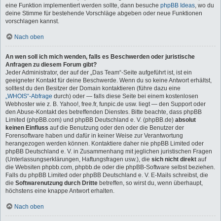
eine Funktion implementiert werden sollte, dann besuche
phpBB Ideas
, wo du
deine Stimme für bestehende Vorschläge abgeben oder neue Funktionen
vorschlagen kannst.
Nach oben
An wen soll ich mich wenden, falls es Beschwerden oder juristische
Anfragen zu diesem Forum gibt?
Jeder Administrator, der auf der „Das Team“-Seite aufgeführt ist, ist ein
geeigneter Kontakt für deine Beschwerde. Wenn du so keine Antwort erhältst,
solltest du den Besitzer der Domain kontaktieren (führe dazu eine
„WHOIS“-Abfrage
durch) oder — falls diese Seite bei einem kostenlosen
Webhoster wie z. B. Yahoo!, free.fr, funpic.de usw. liegt — den Support oder
den Abuse-Kontakt des betreffenden Dienstes. Bitte beachte, dass phpBB
Limited (phpBB.com) und phpBB Deutschland e. V. (phpBB.de)
absolut
keinen Einfluss
auf die Benutzung oder den oder die Benutzer der
Forensoftware haben und dafür in keiner Weise zur Verantwortung
herangezogen werden können. Kontaktiere daher nie phpBB Limited oder
phpBB Deutschland e. V. in Zusammenhang mit jeglichen juristischen Fragen
(Unterlassungserklärungen, Haftungsfragen usw.), die
sich nicht direkt
auf
die Websiten phpbb.com, phpbb.de oder die phpBB-Software selbst beziehen.
Falls du phpBB Limited oder phpBB Deutschland e. V. E-Mails schreibst, die
die
Softwarenutzung durch Dritte
betreffen, so wirst du, wenn überhaupt,
höchstens eine knappe Antwort erhalten.
Nach oben