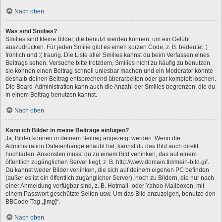
Nach oben
Was sind Smilies?
Smilies sind kleine Bilder, die benutzt werden können, um ein Gefühl
auszudrücken. Für jeden Smilie gibt es einen kurzen Code, z. B. bedeutet :)
fröhlich und :( traurig. Die Liste aller Smilies kannst du beim Verfassen eines
Beitrags sehen. Versuche bitte trotzdem, Smilies nicht zu häufig zu benutzen,
sie können einen Beitrag schnell unlesbar machen und ein Moderator könnte
deshalb deinen Beitrag entsprechend überarbeiten oder gar komplett löschen.
Die Board-Administration kann auch die Anzahl der Smilies begrenzen, die du
in einem Beitrag benutzen kannst.
Nach oben
Kann ich Bilder in meine Beiträge einfügen?
Ja, Bilder können in deinem Beitrag angezeigt werden. Wenn die
Administration Dateianhänge erlaubt hat, kannst du das Bild auch direkt
hochladen. Ansonsten musst du zu einem Bild verlinken, das auf einem
öffentlich zugänglichen Server liegt, z. B. http://www.domain.tld/mein-bild.gif.
Du kannst weder Bilder verlinken, die sich auf deinem eigenen PC befinden
(außer es ist ein öffentlich zugänglicher Server), noch zu Bildern, die nur nach
einer Anmeldung verfügbar sind, z. B. Hotmail- oder Yahoo-Mailboxen, mit
einem Passwort geschützte Seiten usw. Um das Bild anzuzeigen, benutze den
BBCode-Tag „[img]“.
Nach oben