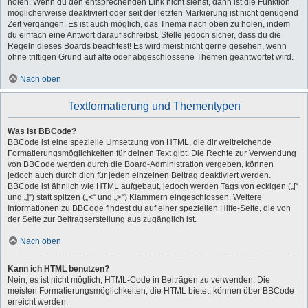
holen. Wenn du den entsprechenden Link nicht siehst, dann ist die Funktion
möglicherweise deaktiviert oder seit der letzten Markierung ist nicht genügend
Zeit vergangen. Es ist auch möglich, das Thema nach oben zu holen, indem
du einfach eine Antwort darauf schreibst. Stelle jedoch sicher, dass du die
Regeln dieses Boards beachtest! Es wird meist nicht gerne gesehen, wenn
ohne triftigen Grund auf alte oder abgeschlossene Themen geantwortet wird.
Nach oben
Textformatierung und Thementypen
Was ist BBCode?
BBCode ist eine spezielle Umsetzung von HTML, die dir weitreichende
Formatierungsmöglichkeiten für deinen Text gibt. Die Rechte zur Verwendung
von BBCode werden durch die Board-Administration vergeben, können
jedoch auch durch dich für jeden einzelnen Beitrag deaktiviert werden.
BBCode ist ähnlich wie HTML aufgebaut, jedoch werden Tags von eckigen („[“
und „]“) statt spitzen („<“ und „>“) Klammern eingeschlossen. Weitere
Informationen zu BBCode findest du auf einer speziellen Hilfe-Seite, die von
der Seite zur Beitragserstellung aus zugänglich ist.
Nach oben
Kann ich HTML benutzen?
Nein, es ist nicht möglich, HTML-Code in Beiträgen zu verwenden. Die
meisten Formatierungsmöglichkeiten, die HTML bietet, können über BBCode
erreicht werden.