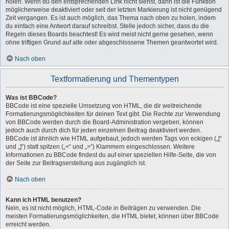
holen. Wenn du den entsprechenden Link nicht siehst, dann ist die Funktion
möglicherweise deaktiviert oder seit der letzten Markierung ist nicht genügend
Zeit vergangen. Es ist auch möglich, das Thema nach oben zu holen, indem
du einfach eine Antwort darauf schreibst. Stelle jedoch sicher, dass du die
Regeln dieses Boards beachtest! Es wird meist nicht gerne gesehen, wenn
ohne triftigen Grund auf alte oder abgeschlossene Themen geantwortet wird.
Nach oben
Textformatierung und Thementypen
Was ist BBCode?
BBCode ist eine spezielle Umsetzung von HTML, die dir weitreichende
Formatierungsmöglichkeiten für deinen Text gibt. Die Rechte zur Verwendung
von BBCode werden durch die Board-Administration vergeben, können
jedoch auch durch dich für jeden einzelnen Beitrag deaktiviert werden.
BBCode ist ähnlich wie HTML aufgebaut, jedoch werden Tags von eckigen („[“
und „]“) statt spitzen („<“ und „>“) Klammern eingeschlossen. Weitere
Informationen zu BBCode findest du auf einer speziellen Hilfe-Seite, die von
der Seite zur Beitragserstellung aus zugänglich ist.
Nach oben
Kann ich HTML benutzen?
Nein, es ist nicht möglich, HTML-Code in Beiträgen zu verwenden. Die
meisten Formatierungsmöglichkeiten, die HTML bietet, können über BBCode
erreicht werden.