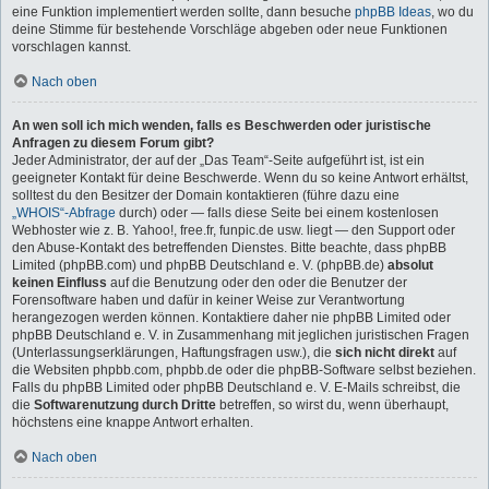
eine Funktion implementiert werden sollte, dann besuche
phpBB Ideas
, wo du
deine Stimme für bestehende Vorschläge abgeben oder neue Funktionen
vorschlagen kannst.
Nach oben
An wen soll ich mich wenden, falls es Beschwerden oder juristische
Anfragen zu diesem Forum gibt?
Jeder Administrator, der auf der „Das Team“-Seite aufgeführt ist, ist ein
geeigneter Kontakt für deine Beschwerde. Wenn du so keine Antwort erhältst,
solltest du den Besitzer der Domain kontaktieren (führe dazu eine
„WHOIS“-Abfrage
durch) oder — falls diese Seite bei einem kostenlosen
Webhoster wie z. B. Yahoo!, free.fr, funpic.de usw. liegt — den Support oder
den Abuse-Kontakt des betreffenden Dienstes. Bitte beachte, dass phpBB
Limited (phpBB.com) und phpBB Deutschland e. V. (phpBB.de)
absolut
keinen Einfluss
auf die Benutzung oder den oder die Benutzer der
Forensoftware haben und dafür in keiner Weise zur Verantwortung
herangezogen werden können. Kontaktiere daher nie phpBB Limited oder
phpBB Deutschland e. V. in Zusammenhang mit jeglichen juristischen Fragen
(Unterlassungserklärungen, Haftungsfragen usw.), die
sich nicht direkt
auf
die Websiten phpbb.com, phpbb.de oder die phpBB-Software selbst beziehen.
Falls du phpBB Limited oder phpBB Deutschland e. V. E-Mails schreibst, die
die
Softwarenutzung durch Dritte
betreffen, so wirst du, wenn überhaupt,
höchstens eine knappe Antwort erhalten.
Nach oben