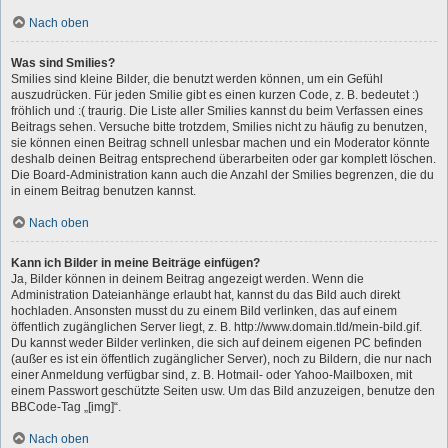
Nach oben
Was sind Smilies?
Smilies sind kleine Bilder, die benutzt werden können, um ein Gefühl
auszudrücken. Für jeden Smilie gibt es einen kurzen Code, z. B. bedeutet :)
fröhlich und :( traurig. Die Liste aller Smilies kannst du beim Verfassen eines
Beitrags sehen. Versuche bitte trotzdem, Smilies nicht zu häufig zu benutzen,
sie können einen Beitrag schnell unlesbar machen und ein Moderator könnte
deshalb deinen Beitrag entsprechend überarbeiten oder gar komplett löschen.
Die Board-Administration kann auch die Anzahl der Smilies begrenzen, die du
in einem Beitrag benutzen kannst.
Nach oben
Kann ich Bilder in meine Beiträge einfügen?
Ja, Bilder können in deinem Beitrag angezeigt werden. Wenn die
Administration Dateianhänge erlaubt hat, kannst du das Bild auch direkt
hochladen. Ansonsten musst du zu einem Bild verlinken, das auf einem
öffentlich zugänglichen Server liegt, z. B. http://www.domain.tld/mein-bild.gif.
Du kannst weder Bilder verlinken, die sich auf deinem eigenen PC befinden
(außer es ist ein öffentlich zugänglicher Server), noch zu Bildern, die nur nach
einer Anmeldung verfügbar sind, z. B. Hotmail- oder Yahoo-Mailboxen, mit
einem Passwort geschützte Seiten usw. Um das Bild anzuzeigen, benutze den
BBCode-Tag „[img]“.
Nach oben