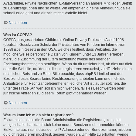
Avatarbilder, Private Nachrichten, E-Mail-Versand an andere Mitglieder, Beitritt
zu Benutzergruppen und so weiter. Wir empfehlen dir eine Anmeldung, da sie
schnell erledigt ist und dir zahlreiche Vorteile bietet.
Nach oben
Was ist COPPA?
COPPA, ausgeschrieben Children’s Online Privacy Protection Act of 1998
(deutsch: Gesetz zum Schutz der Privatsphäre von Kindern im Internet von
1998) ist ein Gesetz in den USA, welches festlegt, dass Websites, die
möglicherweise persönliche Daten von Kindern unter 13 Jahren erheben,
hierzu die Zustimmung der Eltern beziehungsweise des oder der
Erziehungsberechtigten benötigen. Wenn du dir unsicher bist, ob dies auf dich
oder die Website, auf der du dich zu registrieren versuchst, zutrifft, ziehe einen
rechtlichen Beistand zu Rate. Bitte beachte, dass phpBB Limited und der
Besitzer dieses Boards keine Rechtsberatung anbieten kann und nicht die
Anlaufstelle für Rechtsangelegenheiten jeglicher Art ist; außer solchen, die
unter der Frage „An wen soll ich mich wenden, falls es Beschwerden oder
juristische Anfragen zu diesem Forum gibt?“ behandelt werden.
Nach oben
Warum kann ich mich nicht registrieren?
Es kann sein, dass die Board-Administration die Registrierung komplett
ausgeschaltet hat, damit sich keine neuen Benutzer mehr anmelden können.
Es könnte auch sein, dass deine IP-Adresse oder der Benutzername, mit dem
du dich registrieren möchtest, gesperrt wurden. Um Hilfe zu erhalten, wende