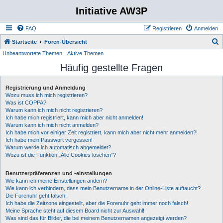
Initiative AW3P
FAQ
Registrieren
Anmelden
S
Startseite
Foren-Übersicht
Unbeantwortete Themen
Aktive Themen
u
Häufig gestellte Fragen
c
h
Registrierung und Anmeldung
e
Wozu muss ich mich registrieren?
Was ist COPPA?
Warum kann ich mich nicht registrieren?
Ich habe mich registriert, kann mich aber nicht anmelden!
Warum kann ich mich nicht anmelden?
Ich habe mich vor einiger Zeit registriert, kann mich aber nicht mehr anmelden?!
Ich habe mein Passwort vergessen!
Warum werde ich automatisch abgemeldet?
Wozu ist die Funktion „Alle Cookies löschen“?
Benutzerpräferenzen und -einstellungen
Wie kann ich meine Einstellungen ändern?
Wie kann ich verhindern, dass mein Benutzername in der Online-Liste auftaucht?
Die Forenuhr geht falsch!
Ich habe die Zeitzone eingestellt, aber die Forenuhr geht immer noch falsch!
Meine Sprache steht auf diesem Board nicht zur Auswahl!
Was sind das für Bilder, die bei meinem Benutzernamen angezeigt werden?