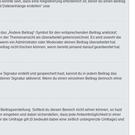
önnte sein, dass eine Registrierung erforderlich ist, bevor du einen Beitrag
st Dateianhänge erstellen“ usw.
 das „Ändere Beitrag“-Symbol für den entsprechenden Beitrag anklickst;
g in der Themenansicht als überarbeitet gekennzeichnet. Es wird sowohl die
wenn ein Administrator oder Moderator deinen Beitrag überarbeitet hat.
 Beitrag nicht löschen können, wenn bereits jemand darauf geantwortet hat.
Signatur erstellt und gespeichert hast, kannst du in jedem Beitrag das
einer Signatur aktivierst. Wenn du einen einzelnen Beitrag dennoch ohne
Beitragserstellung. Solltest du diesen Bereich nicht sehen können, so hast
r eingeben und dabei sicherstellen, dass jede Antwortmöglichkeit in einer
r die Umfrage gilt (0 bedeutet dabei eine zeitlich unbegrenzte Umfrage) und