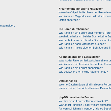
Freunde und ignorierte Mitglieder
Wozu benötige ich die Listen der Freunde un
Wie kann ich Mitglieder zur Liste der Freun
Listen entfernen?
h anzumelden.
Die Foren durchsuchen
Wie kann ich ein Forum oder mehrere For
Weshalb erhalte ich bei der Suche keine E
Warum bekomme ich bei der Suche eine lee
Wie kann ich nach Mitgliedern suchen?
Wie kann ich meine eigenen Beiträge und 
Abonnements und Lesezeichen
Was ist der Unterschied zwischen einem 
Wie kann ich ein Lesezeichen auf ein The
Wie kann ich ein Forum abonnieren?
Wie deaktiviere ich meine Abonnements?
Dateianhänge
Welche Dateianhänge sind in diesem Forum
Kann ich eine Übersicht all meiner Dateian
phpBB betreffende Fragen
Wer hat diese Forensoftware entwickelt?
Warum ist Funktion x oder y nicht enthalten
An wen soll ich mich wenden, falls es Besc