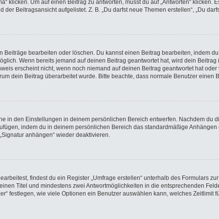
licken. Um auf einen Beitrag zu antworten, musst du auf „Antworten“ klicken. Es k
der Beitragsansicht aufgelistet. Z. B. „Du darfst neue Themen erstellen“, „Du darf
en Beiträge bearbeiten oder löschen. Du kannst einen Beitrag bearbeiten, indem du
möglich. Wenn bereits jemand auf deinen Beitrag geantwortet hat, wird dein Beitra
nweis erscheint nicht, wenn noch niemand auf deinen Beitrag geantwortet hat oder 
 warum dein Beitrag überarbeitet wurde. Bitte beachte, dass normale Benutzer einen
e in den Einstellungen in deinem persönlichen Bereich entwerfen. Nachdem du die 
nzufügen, indem du in deinem persönlichen Bereich das standardmäßige Anhängen d
 „Signatur anhängen“ wieder deaktivieren.
beitest, findest du ein Register „Umfrage erstellen“ unterhalb des Formulars zur 
t einen Titel und mindestens zwei Antwortmöglichkeiten in die entsprechenden Felde
r“ festlegen, wie viele Optionen ein Benutzer auswählen kann, welches Zeitlimit fü