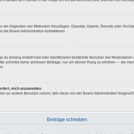
Es handelt sich hierbei in der Regel um ein persönliches Bild, welches von Benutze
eine der folgenden vier Methoden hinzufügen: Gravatar, Galerie, Remote oder Hoch
u die Board-Administration kontaktieren.
e du bislang erstellt hast oder identifizieren bestimmte Benutzer wie Moderatore
 Bitte schreibe keine sinnlosen Beiträge, nur um deinen Rang zu erhöhen — die me
en.
fordert, mich anzumelden.
ichten an andere Benutzer nutzen, falls diese von der Board-Administration freig
Beiträge schreiben