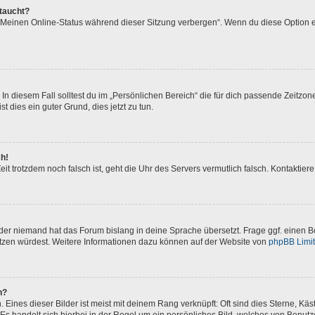
ftaucht?
 „Meinen Online-Status während dieser Sitzung verbergen“. Wenn du diese Option e
In diesem Fall solltest du im „Persönlichen Bereich“ die für dich passende Zeitzone 
t dies ein guter Grund, dies jetzt zu tun.
ch!
 Zeit trotzdem noch falsch ist, geht die Uhr des Servers vermutlich falsch. Kontakti
oder niemand hat das Forum bislang in deine Sprache übersetzt. Frage ggf. einen Bo
setzen würdest. Weitere Informationen dazu können auf der Website von
phpBB Limi
n?
Eines dieser Bilder ist meist mit deinem Rang verknüpft: Oft sind dies Sterne, Kä