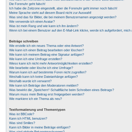
Die Forenuhr geht falsch!
Ich habe die Zeitzone eingestellt, aber die Forenuhr geht immer noch falsch!
Meine Sprache steht auf diesem Board nicht zur Auswahl!
Was sind das für Bilder, die bei meinem Benutzernamen angezeigt werden?
Wie verwende ich einen Avatar?
Was ist mein Rang und wie kann ich ihn ändern?
Wenn ich bei einem Benutzer auf den E-Mail-Link klicke, werde ich aufgefordert, mic
Beiträge schreiben
Wie erstelle ich ein neues Thema oder eine Antwort?
Wie kann ich einen Beitrag bearbeiten oder löschen?
Wie kann ich meinem Beitrag eine Signatur anfügen?
Wie kann ich eine Umfrage erstellen?
Wieso kann ich nicht mehr Antwortmöglichkeiten erstellen?
Wie bearbeite oder lösche ich eine Umfrage?
Warum kann ich auf bestimmte Foren nicht zugreifen?
Weshalb kann ich keine Dateianhänge anfügen?
Weshalb wurde ich verwarnt?
Wie kann ich Beiträge den Moderatoren melden?
Was bewirkt die „Speichern“-Schaltfläche beim Schreiben eines Beitrags?
Warum muss mein Beitrag erst freigegeben werden?
Wie markiere ich ein Thema als neu?
Textformatierung und Thementypen
Was ist BBCode?
Kann ich HTML benutzen?
Was sind Smilies?
Kann ich Bilder in meine Beiträge einfügen?
Was sind globale Bekanntmachungen?