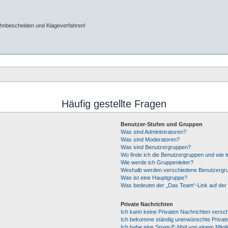
ahnbescheiden und Klageverfahren!
Häufig gestellte Fragen
Benutzer-Stufen und Gruppen
Was sind Administratoren?
Was sind Moderatoren?
Was sind Benutzergruppen?
Wo finde ich die Benutzergruppen und wie tr
Wie werde ich Gruppenleiter?
Weshalb werden verschiedene Benutzergrup
Was ist eine Hauptgruppe?
Was bedeutet der „Das Team“-Link auf der 
Private Nachrichten
Ich kann keine Privaten Nachrichten versc
Ich bekomme ständig unerwünschte Private
Ich habe eine Spam-E-Mail von einem Mitgl