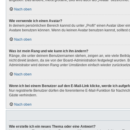
angeben. Das andere, meist größere, Bild wird auch als „Avatar“ bezeichnet. 
Nach oben
Wie verwende ich einen Avatar?
In deinem persönlichen Bereich kannst du unter „Profil“ einen Avatar über 
Avatare benutzen können. Wenn du keinen Avatar benutzen kannst, solltest d
Nach oben
Was ist mein Rang und wie kann ich ihn ändern?
Ränge, die unter deinem Benutzernamen stehen, zeigen an, wie viele Beiträg
nicht direkt ändern, da sie von der Board-Administration festgelegt wurden.
Administrator wird deinen Rang unter Umständen einfach wieder zurücksetz
Nach oben
Wenn ich bei einem Benutzer auf den E-Mail-Link klicke, werde ich aufge
Nur registrierte Benutzer dürfen die foreninterne E-Mail-Funktion für Nachr
Gäste verhindern.
Nach oben
Wie erstelle ich ein neues Thema oder eine Antwort?