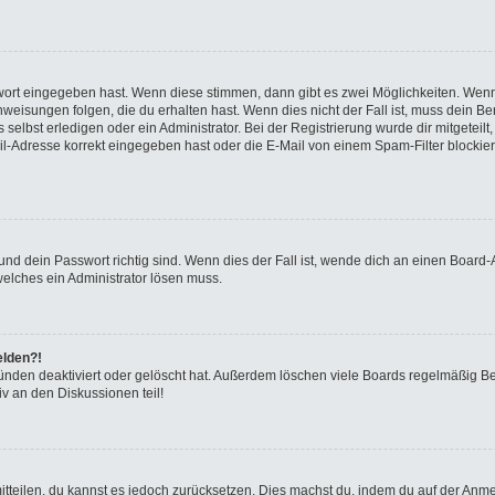
swort eingegeben hast. Wenn diese stimmen, dann gibt es zwei Möglichkeiten. We
eisungen folgen, die du erhalten hast. Wenn dies nicht der Fall ist, muss dein Ben
elbst erledigen oder ein Administrator. Bei der Registrierung wurde dir mitgeteilt, 
-Adresse korrekt eingegeben hast oder die E-Mail von einem Spam-Filter blockiert
nd dein Passwort richtig sind. Wenn dies der Fall ist, wende dich an einen Board-A
welches ein Administrator lösen muss.
elden?!
ünden deaktiviert oder gelöscht hat. Außerdem löschen viele Boards regelmäßig Ben
v an den Diskussionen teil!
 mitteilen, du kannst es jedoch zurücksetzen. Dies machst du, indem du auf der Anm