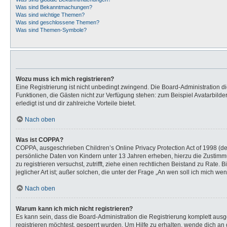
Was sind Bekanntmachungen?
Was sind wichtige Themen?
Was sind geschlossene Themen?
Was sind Themen-Symbole?
Wozu muss ich mich registrieren?
Eine Registrierung ist nicht unbedingt zwingend. Die Board-Administration dies
Funktionen, die Gästen nicht zur Verfügung stehen: zum Beispiel Avatarbilder
erledigt ist und dir zahlreiche Vorteile bietet.
Nach oben
Was ist COPPA?
COPPA, ausgeschrieben Children’s Online Privacy Protection Act of 1998 (de
persönliche Daten von Kindern unter 13 Jahren erheben, hierzu die Zustimmu
zu registrieren versuchst, zutrifft, ziehe einen rechtlichen Beistand zu Rat
jeglicher Art ist; außer solchen, die unter der Frage „An wen soll ich mich 
Nach oben
Warum kann ich mich nicht registrieren?
Es kann sein, dass die Board-Administration die Registrierung komplett au
registrieren möchtest, gesperrt wurden. Um Hilfe zu erhalten, wende dich an 