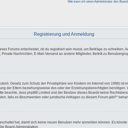
Wie kann ich einen Administrator des Board
Registrierung und Anmeldung
es Forums entscheidet, ob du registriert sein musst, um Beiträge zu schreiben. Auf j
, Private Nachrichten, E-Mail-Versand an andere Mitglieder, Beitritt zu Benutzergr
utsch: Gesetz zum Schutz der Privatsphäre von Kindern im Internet von 1998) ist e
ng der Eltern beziehungsweise des oder der Erziehungsberechtigten benötigen. Wen
e. Bitte beachte, dass phpBB Limited und der Besitzer dieses Boards keine Rechtsbe
wenden, falls es Beschwerden oder juristische Anfragen zu diesem Forum gibt?“ beha
sgeschaltet hat, damit sich keine neuen Benutzer mehr anmelden können. Es könnte
die Board-Administration.