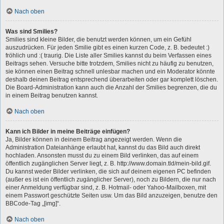
Nach oben
Was sind Smilies?
Smilies sind kleine Bilder, die benutzt werden können, um ein Gefühl
auszudrücken. Für jeden Smilie gibt es einen kurzen Code, z. B. bedeutet :)
fröhlich und :( traurig. Die Liste aller Smilies kannst du beim Verfassen eines
Beitrags sehen. Versuche bitte trotzdem, Smilies nicht zu häufig zu benutzen,
sie können einen Beitrag schnell unlesbar machen und ein Moderator könnte
deshalb deinen Beitrag entsprechend überarbeiten oder gar komplett löschen.
Die Board-Administration kann auch die Anzahl der Smilies begrenzen, die du
in einem Beitrag benutzen kannst.
Nach oben
Kann ich Bilder in meine Beiträge einfügen?
Ja, Bilder können in deinem Beitrag angezeigt werden. Wenn die
Administration Dateianhänge erlaubt hat, kannst du das Bild auch direkt
hochladen. Ansonsten musst du zu einem Bild verlinken, das auf einem
öffentlich zugänglichen Server liegt, z. B. http://www.domain.tld/mein-bild.gif.
Du kannst weder Bilder verlinken, die sich auf deinem eigenen PC befinden
(außer es ist ein öffentlich zugänglicher Server), noch zu Bildern, die nur nach
einer Anmeldung verfügbar sind, z. B. Hotmail- oder Yahoo-Mailboxen, mit
einem Passwort geschützte Seiten usw. Um das Bild anzuzeigen, benutze den
BBCode-Tag „[img]“.
Nach oben