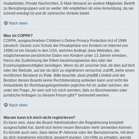
Avatarbilder, Private Nachrichten, E-Mail-Versand an andere Mitglieder, Beitritt
zu Benutzergruppen und so weiter. Wir empfehlen dir eine Anmeldung, da sie
schnell erledigt ist und dir zahlreiche Vorteile bietet.
Nach oben
Was ist COPPA?
COPPA, ausgeschrieben Children’s Online Privacy Protection Act of 1998
(deutsch: Gesetz zum Schutz der Privatsphäre von Kindern im Internet von
1998) ist ein Gesetz in den USA, welches festlegt, dass Websites, die
möglicherweise persönliche Daten von Kindern unter 13 Jahren erheben,
hierzu die Zustimmung der Eltern beziehungsweise des oder der
Erziehungsberechtigten benötigen. Wenn du dir unsicher bist, ob dies auf dich
oder die Website, auf der du dich zu registrieren versuchst, zutrifft, ziehe einen
rechtlichen Beistand zu Rate. Bitte beachte, dass phpBB Limited und der
Besitzer dieses Boards keine Rechtsberatung anbieten kann und nicht die
Anlaufstelle für Rechtsangelegenheiten jeglicher Art ist; außer solchen, die
unter der Frage „An wen soll ich mich wenden, falls es Beschwerden oder
juristische Anfragen zu diesem Forum gibt?“ behandelt werden.
Nach oben
Warum kann ich mich nicht registrieren?
Es kann sein, dass die Board-Administration die Registrierung komplett
ausgeschaltet hat, damit sich keine neuen Benutzer mehr anmelden können.
Es könnte auch sein, dass deine IP-Adresse oder der Benutzername, mit dem
du dich registrieren möchtest, gesperrt wurden. Um Hilfe zu erhalten, wende