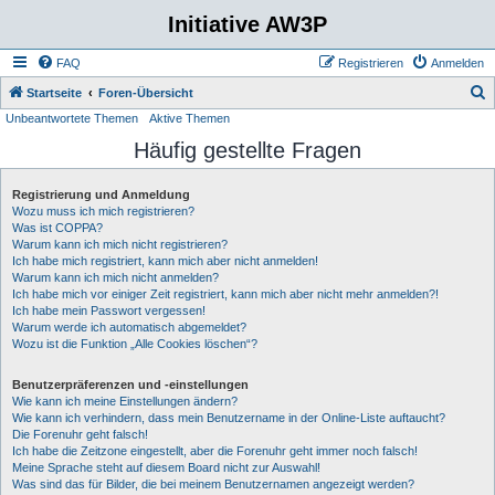
Initiative AW3P
FAQ
Registrieren
Anmelden
S
Startseite
Foren-Übersicht
Unbeantwortete Themen
Aktive Themen
u
Häufig gestellte Fragen
c
h
Registrierung und Anmeldung
e
Wozu muss ich mich registrieren?
Was ist COPPA?
Warum kann ich mich nicht registrieren?
Ich habe mich registriert, kann mich aber nicht anmelden!
Warum kann ich mich nicht anmelden?
Ich habe mich vor einiger Zeit registriert, kann mich aber nicht mehr anmelden?!
Ich habe mein Passwort vergessen!
Warum werde ich automatisch abgemeldet?
Wozu ist die Funktion „Alle Cookies löschen“?
Benutzerpräferenzen und -einstellungen
Wie kann ich meine Einstellungen ändern?
Wie kann ich verhindern, dass mein Benutzername in der Online-Liste auftaucht?
Die Forenuhr geht falsch!
Ich habe die Zeitzone eingestellt, aber die Forenuhr geht immer noch falsch!
Meine Sprache steht auf diesem Board nicht zur Auswahl!
Was sind das für Bilder, die bei meinem Benutzernamen angezeigt werden?