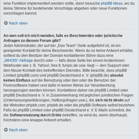
eine Funktion implementiert werden sollte, dann besuche
phpBB Ideas
, wo du
deine Stimme für bestehende Vorschläge abgeben oder neue Funktionen
vorschlagen kannst.
Nach oben
An wen soll ich mich wenden, falls es Beschwerden oder juristische
Anfragen zu diesem Forum gibt?
Jeder Administrator, der auf der „Das Team“-Seite aufgeführt ist, ist ein
geeigneter Kontakt für deine Beschwerde. Wenn du so keine Antwort erhältst,
solltest du den Besitzer der Domain kontaktieren (führe dazu eine
„WHOIS“-Abfrage
durch) oder — falls diese Seite bei einem kostenlosen
Webhoster wie z. B. Yahoo!, free.fr, funpic.de usw. liegt — den Support oder
den Abuse-Kontakt des betreffenden Dienstes. Bitte beachte, dass phpBB
Limited (phpBB.com) und phpBB Deutschland e. V. (phpBB.de)
absolut
keinen Einfluss
auf die Benutzung oder den oder die Benutzer der
Forensoftware haben und dafür in keiner Weise zur Verantwortung
herangezogen werden können. Kontaktiere daher nie phpBB Limited oder
phpBB Deutschland e. V. in Zusammenhang mit jeglichen juristischen Fragen
(Unterlassungserklärungen, Haftungsfragen usw.), die
sich nicht direkt
auf
die Websiten phpbb.com, phpbb.de oder die phpBB-Software selbst beziehen.
Falls du phpBB Limited oder phpBB Deutschland e. V. E-Mails schreibst, die
die
Softwarenutzung durch Dritte
betreffen, so wirst du, wenn überhaupt,
höchstens eine knappe Antwort erhalten.
Nach oben