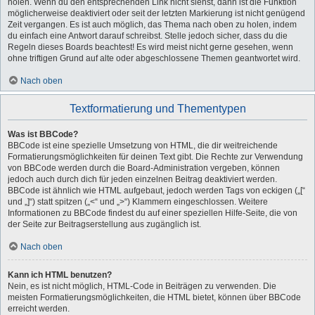
holen. Wenn du den entsprechenden Link nicht siehst, dann ist die Funktion
möglicherweise deaktiviert oder seit der letzten Markierung ist nicht genügend
Zeit vergangen. Es ist auch möglich, das Thema nach oben zu holen, indem
du einfach eine Antwort darauf schreibst. Stelle jedoch sicher, dass du die
Regeln dieses Boards beachtest! Es wird meist nicht gerne gesehen, wenn
ohne triftigen Grund auf alte oder abgeschlossene Themen geantwortet wird.
Nach oben
Textformatierung und Thementypen
Was ist BBCode?
BBCode ist eine spezielle Umsetzung von HTML, die dir weitreichende
Formatierungsmöglichkeiten für deinen Text gibt. Die Rechte zur Verwendung
von BBCode werden durch die Board-Administration vergeben, können
jedoch auch durch dich für jeden einzelnen Beitrag deaktiviert werden.
BBCode ist ähnlich wie HTML aufgebaut, jedoch werden Tags von eckigen („[“
und „]“) statt spitzen („<“ und „>“) Klammern eingeschlossen. Weitere
Informationen zu BBCode findest du auf einer speziellen Hilfe-Seite, die von
der Seite zur Beitragserstellung aus zugänglich ist.
Nach oben
Kann ich HTML benutzen?
Nein, es ist nicht möglich, HTML-Code in Beiträgen zu verwenden. Die
meisten Formatierungsmöglichkeiten, die HTML bietet, können über BBCode
erreicht werden.