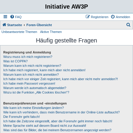
Initiative AW3P
FAQ
Registrieren
Anmelden
S
Startseite
Foren-Übersicht
Unbeantwortete Themen
Aktive Themen
u
Häufig gestellte Fragen
c
h
Registrierung und Anmeldung
e
Wozu muss ich mich registrieren?
Was ist COPPA?
Warum kann ich mich nicht registrieren?
Ich habe mich registriert, kann mich aber nicht anmelden!
Warum kann ich mich nicht anmelden?
Ich habe mich vor einiger Zeit registriert, kann mich aber nicht mehr anmelden?!
Ich habe mein Passwort vergessen!
Warum werde ich automatisch abgemeldet?
Wozu ist die Funktion „Alle Cookies löschen“?
Benutzerpräferenzen und -einstellungen
Wie kann ich meine Einstellungen ändern?
Wie kann ich verhindern, dass mein Benutzername in der Online-Liste auftaucht?
Die Forenuhr geht falsch!
Ich habe die Zeitzone eingestellt, aber die Forenuhr geht immer noch falsch!
Meine Sprache steht auf diesem Board nicht zur Auswahl!
Was sind das für Bilder, die bei meinem Benutzernamen angezeigt werden?