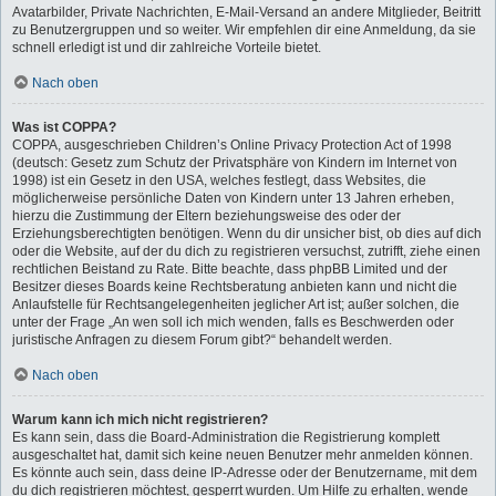
Avatarbilder, Private Nachrichten, E-Mail-Versand an andere Mitglieder, Beitritt
zu Benutzergruppen und so weiter. Wir empfehlen dir eine Anmeldung, da sie
schnell erledigt ist und dir zahlreiche Vorteile bietet.
Nach oben
Was ist COPPA?
COPPA, ausgeschrieben Children’s Online Privacy Protection Act of 1998
(deutsch: Gesetz zum Schutz der Privatsphäre von Kindern im Internet von
1998) ist ein Gesetz in den USA, welches festlegt, dass Websites, die
möglicherweise persönliche Daten von Kindern unter 13 Jahren erheben,
hierzu die Zustimmung der Eltern beziehungsweise des oder der
Erziehungsberechtigten benötigen. Wenn du dir unsicher bist, ob dies auf dich
oder die Website, auf der du dich zu registrieren versuchst, zutrifft, ziehe einen
rechtlichen Beistand zu Rate. Bitte beachte, dass phpBB Limited und der
Besitzer dieses Boards keine Rechtsberatung anbieten kann und nicht die
Anlaufstelle für Rechtsangelegenheiten jeglicher Art ist; außer solchen, die
unter der Frage „An wen soll ich mich wenden, falls es Beschwerden oder
juristische Anfragen zu diesem Forum gibt?“ behandelt werden.
Nach oben
Warum kann ich mich nicht registrieren?
Es kann sein, dass die Board-Administration die Registrierung komplett
ausgeschaltet hat, damit sich keine neuen Benutzer mehr anmelden können.
Es könnte auch sein, dass deine IP-Adresse oder der Benutzername, mit dem
du dich registrieren möchtest, gesperrt wurden. Um Hilfe zu erhalten, wende