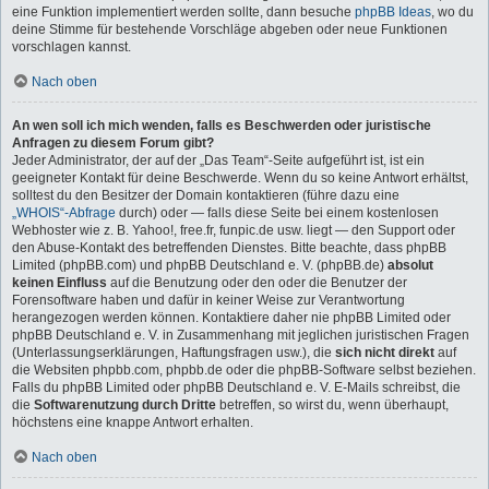
eine Funktion implementiert werden sollte, dann besuche
phpBB Ideas
, wo du
deine Stimme für bestehende Vorschläge abgeben oder neue Funktionen
vorschlagen kannst.
Nach oben
An wen soll ich mich wenden, falls es Beschwerden oder juristische
Anfragen zu diesem Forum gibt?
Jeder Administrator, der auf der „Das Team“-Seite aufgeführt ist, ist ein
geeigneter Kontakt für deine Beschwerde. Wenn du so keine Antwort erhältst,
solltest du den Besitzer der Domain kontaktieren (führe dazu eine
„WHOIS“-Abfrage
durch) oder — falls diese Seite bei einem kostenlosen
Webhoster wie z. B. Yahoo!, free.fr, funpic.de usw. liegt — den Support oder
den Abuse-Kontakt des betreffenden Dienstes. Bitte beachte, dass phpBB
Limited (phpBB.com) und phpBB Deutschland e. V. (phpBB.de)
absolut
keinen Einfluss
auf die Benutzung oder den oder die Benutzer der
Forensoftware haben und dafür in keiner Weise zur Verantwortung
herangezogen werden können. Kontaktiere daher nie phpBB Limited oder
phpBB Deutschland e. V. in Zusammenhang mit jeglichen juristischen Fragen
(Unterlassungserklärungen, Haftungsfragen usw.), die
sich nicht direkt
auf
die Websiten phpbb.com, phpbb.de oder die phpBB-Software selbst beziehen.
Falls du phpBB Limited oder phpBB Deutschland e. V. E-Mails schreibst, die
die
Softwarenutzung durch Dritte
betreffen, so wirst du, wenn überhaupt,
höchstens eine knappe Antwort erhalten.
Nach oben