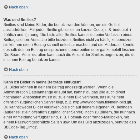
Nach oben
Was sind Smilies?
Smilies sind kleine Bilder, die benutzt werden können, um ein Gefühl
auszudrücken. Für jeden Smilie gibt es einen kurzen Code, z. B. bedeutet :)
fröhlich und :( traurig. Die Liste aller Smilies kannst du beim Verfassen eines
Beitrags sehen. Versuche bitte trotzdem, Smilies nicht zu häufig zu benutzen,
sie können einen Beitrag schnell unlesbar machen und ein Moderator könnte
deshalb deinen Beitrag entsprechend überarbeiten oder gar komplett löschen.
Die Board-Administration kann auch die Anzahl der Smilies begrenzen, die du
in einem Beitrag benutzen kannst.
Nach oben
Kann ich Bilder in meine Beiträge einfügen?
Ja, Bilder können in deinem Beitrag angezeigt werden. Wenn die
Administration Dateianhänge erlaubt hat, kannst du das Bild auch direkt
hochladen. Ansonsten musst du zu einem Bild verlinken, das auf einem
öffentlich zugänglichen Server liegt, z. B. http://www.domain.tld/mein-bild.gif.
Du kannst weder Bilder verlinken, die sich auf deinem eigenen PC befinden
(außer es ist ein öffentlich zugänglicher Server), noch zu Bildern, die nur nach
einer Anmeldung verfügbar sind, z. B. Hotmail- oder Yahoo-Mailboxen, mit
einem Passwort geschützte Seiten usw. Um das Bild anzuzeigen, benutze den
BBCode-Tag „[img]“.
Nach oben