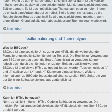
holen. Wenn du den entsprechenden Link nicht siehst, dann ist die Funktion
möglicherweise deaktiviert oder seit der letzten Markierung ist nicht genügend
Zeit vergangen. Es ist auch möglich, das Thema nach oben zu holen, indem
du einfach eine Antwort darauf schreibst. Stelle jedoch sicher, dass du die
Regeln dieses Boards beachtest! Es wird meist nicht gerne gesehen, wenn
ohne triftigen Grund auf alte oder abgeschlossene Themen geantwortet wird.
Nach oben
Textformatierung und Thementypen
Was ist BBCode?
BBCode ist eine spezielle Umsetzung von HTML, die dir weitreichende
Formatierungsmöglichkeiten für deinen Text gibt. Die Rechte zur Verwendung
von BBCode werden durch die Board-Administration vergeben, können
jedoch auch durch dich für jeden einzelnen Beitrag deaktiviert werden.
BBCode ist ähnlich wie HTML aufgebaut, jedoch werden Tags von eckigen („[“
und „]“) statt spitzen („<“ und „>“) Klammern eingeschlossen. Weitere
Informationen zu BBCode findest du auf einer speziellen Hilfe-Seite, die von
der Seite zur Beitragserstellung aus zugänglich ist.
Nach oben
Kann ich HTML benutzen?
Nein, es ist nicht möglich, HTML-Code in Beiträgen zu verwenden. Die
meisten Formatierungsmöglichkeiten, die HTML bietet, können über BBCode
erreicht werden.