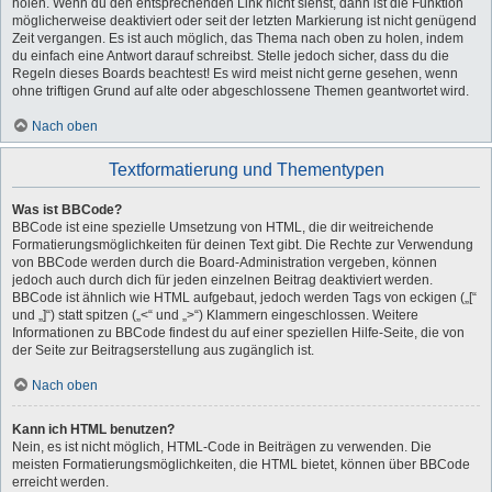
holen. Wenn du den entsprechenden Link nicht siehst, dann ist die Funktion
möglicherweise deaktiviert oder seit der letzten Markierung ist nicht genügend
Zeit vergangen. Es ist auch möglich, das Thema nach oben zu holen, indem
du einfach eine Antwort darauf schreibst. Stelle jedoch sicher, dass du die
Regeln dieses Boards beachtest! Es wird meist nicht gerne gesehen, wenn
ohne triftigen Grund auf alte oder abgeschlossene Themen geantwortet wird.
Nach oben
Textformatierung und Thementypen
Was ist BBCode?
BBCode ist eine spezielle Umsetzung von HTML, die dir weitreichende
Formatierungsmöglichkeiten für deinen Text gibt. Die Rechte zur Verwendung
von BBCode werden durch die Board-Administration vergeben, können
jedoch auch durch dich für jeden einzelnen Beitrag deaktiviert werden.
BBCode ist ähnlich wie HTML aufgebaut, jedoch werden Tags von eckigen („[“
und „]“) statt spitzen („<“ und „>“) Klammern eingeschlossen. Weitere
Informationen zu BBCode findest du auf einer speziellen Hilfe-Seite, die von
der Seite zur Beitragserstellung aus zugänglich ist.
Nach oben
Kann ich HTML benutzen?
Nein, es ist nicht möglich, HTML-Code in Beiträgen zu verwenden. Die
meisten Formatierungsmöglichkeiten, die HTML bietet, können über BBCode
erreicht werden.