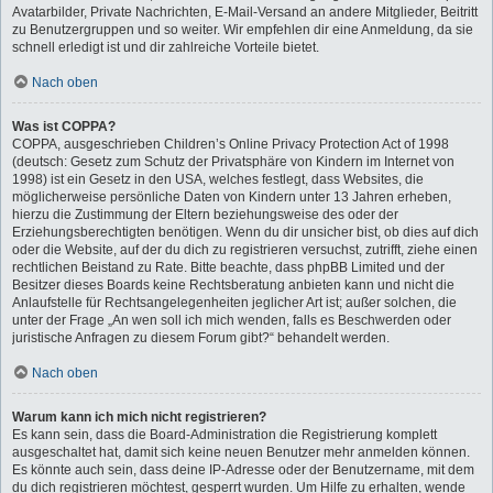
Avatarbilder, Private Nachrichten, E-Mail-Versand an andere Mitglieder, Beitritt
zu Benutzergruppen und so weiter. Wir empfehlen dir eine Anmeldung, da sie
schnell erledigt ist und dir zahlreiche Vorteile bietet.
Nach oben
Was ist COPPA?
COPPA, ausgeschrieben Children’s Online Privacy Protection Act of 1998
(deutsch: Gesetz zum Schutz der Privatsphäre von Kindern im Internet von
1998) ist ein Gesetz in den USA, welches festlegt, dass Websites, die
möglicherweise persönliche Daten von Kindern unter 13 Jahren erheben,
hierzu die Zustimmung der Eltern beziehungsweise des oder der
Erziehungsberechtigten benötigen. Wenn du dir unsicher bist, ob dies auf dich
oder die Website, auf der du dich zu registrieren versuchst, zutrifft, ziehe einen
rechtlichen Beistand zu Rate. Bitte beachte, dass phpBB Limited und der
Besitzer dieses Boards keine Rechtsberatung anbieten kann und nicht die
Anlaufstelle für Rechtsangelegenheiten jeglicher Art ist; außer solchen, die
unter der Frage „An wen soll ich mich wenden, falls es Beschwerden oder
juristische Anfragen zu diesem Forum gibt?“ behandelt werden.
Nach oben
Warum kann ich mich nicht registrieren?
Es kann sein, dass die Board-Administration die Registrierung komplett
ausgeschaltet hat, damit sich keine neuen Benutzer mehr anmelden können.
Es könnte auch sein, dass deine IP-Adresse oder der Benutzername, mit dem
du dich registrieren möchtest, gesperrt wurden. Um Hilfe zu erhalten, wende