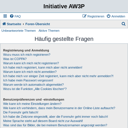
Initiative AW3P
FAQ
Registrieren
Anmelden
S
Startseite
Foren-Übersicht
Unbeantwortete Themen
Aktive Themen
u
Häufig gestellte Fragen
c
h
Registrierung und Anmeldung
e
Wozu muss ich mich registrieren?
Was ist COPPA?
Warum kann ich mich nicht registrieren?
Ich habe mich registriert, kann mich aber nicht anmelden!
Warum kann ich mich nicht anmelden?
Ich habe mich vor einiger Zeit registriert, kann mich aber nicht mehr anmelden?!
Ich habe mein Passwort vergessen!
Warum werde ich automatisch abgemeldet?
Wozu ist die Funktion „Alle Cookies löschen“?
Benutzerpräferenzen und -einstellungen
Wie kann ich meine Einstellungen ändern?
Wie kann ich verhindern, dass mein Benutzername in der Online-Liste auftaucht?
Die Forenuhr geht falsch!
Ich habe die Zeitzone eingestellt, aber die Forenuhr geht immer noch falsch!
Meine Sprache steht auf diesem Board nicht zur Auswahl!
Was sind das für Bilder, die bei meinem Benutzernamen angezeigt werden?