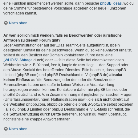
eine Funktion implementiert werden sollte, dann besuche
phpBB Ideas
, wo du
deine Stimme für bestehende Vorschläge abgeben oder neue Funktionen
vorschlagen kannst.
Nach oben
An wen soll ich mich wenden, falls es Beschwerden oder juristische
Anfragen zu diesem Forum gibt?
Jeder Administrator, der auf der „Das Team“-Seite aufgeführt ist, ist ein
geeigneter Kontakt für deine Beschwerde. Wenn du so keine Antwort erhältst,
solltest du den Besitzer der Domain kontaktieren (führe dazu eine
„WHOIS“-Abfrage
durch) oder — falls diese Seite bei einem kostenlosen
Webhoster wie z. B. Yahoo!, free.fr, funpic.de usw. liegt — den Support oder
den Abuse-Kontakt des betreffenden Dienstes. Bitte beachte, dass phpBB
Limited (phpBB.com) und phpBB Deutschland e. V. (phpBB.de)
absolut
keinen Einfluss
auf die Benutzung oder den oder die Benutzer der
Forensoftware haben und dafür in keiner Weise zur Verantwortung
herangezogen werden können. Kontaktiere daher nie phpBB Limited oder
phpBB Deutschland e. V. in Zusammenhang mit jeglichen juristischen Fragen
(Unterlassungserklärungen, Haftungsfragen usw.), die
sich nicht direkt
auf
die Websiten phpbb.com, phpbb.de oder die phpBB-Software selbst beziehen.
Falls du phpBB Limited oder phpBB Deutschland e. V. E-Mails schreibst, die
die
Softwarenutzung durch Dritte
betreffen, so wirst du, wenn überhaupt,
höchstens eine knappe Antwort erhalten.
Nach oben