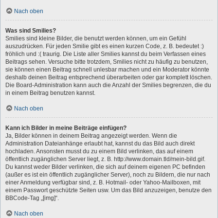
Nach oben
Was sind Smilies?
Smilies sind kleine Bilder, die benutzt werden können, um ein Gefühl
auszudrücken. Für jeden Smilie gibt es einen kurzen Code, z. B. bedeutet :)
fröhlich und :( traurig. Die Liste aller Smilies kannst du beim Verfassen eines
Beitrags sehen. Versuche bitte trotzdem, Smilies nicht zu häufig zu benutzen,
sie können einen Beitrag schnell unlesbar machen und ein Moderator könnte
deshalb deinen Beitrag entsprechend überarbeiten oder gar komplett löschen.
Die Board-Administration kann auch die Anzahl der Smilies begrenzen, die du
in einem Beitrag benutzen kannst.
Nach oben
Kann ich Bilder in meine Beiträge einfügen?
Ja, Bilder können in deinem Beitrag angezeigt werden. Wenn die
Administration Dateianhänge erlaubt hat, kannst du das Bild auch direkt
hochladen. Ansonsten musst du zu einem Bild verlinken, das auf einem
öffentlich zugänglichen Server liegt, z. B. http://www.domain.tld/mein-bild.gif.
Du kannst weder Bilder verlinken, die sich auf deinem eigenen PC befinden
(außer es ist ein öffentlich zugänglicher Server), noch zu Bildern, die nur nach
einer Anmeldung verfügbar sind, z. B. Hotmail- oder Yahoo-Mailboxen, mit
einem Passwort geschützte Seiten usw. Um das Bild anzuzeigen, benutze den
BBCode-Tag „[img]“.
Nach oben