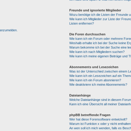
Freunde und ignorierte Mitglieder
Wozu benötige ich die Listen der Freunde un
Wie kann ich Mitglieder zur Liste der Freun
Listen entfernen?
h anzumelden.
Die Foren durchsuchen
Wie kann ich ein Forum oder mehrere For
Weshalb erhalte ich bei der Suche keine E
Warum bekomme ich bei der Suche eine lee
Wie kann ich nach Mitgliedern suchen?
Wie kann ich meine eigenen Beiträge und 
Abonnements und Lesezeichen
Was ist der Unterschied zwischen einem 
Wie kann ich ein Lesezeichen auf ein The
Wie kann ich ein Forum abonnieren?
Wie deaktiviere ich meine Abonnements?
Dateianhänge
Welche Dateianhänge sind in diesem Forum
Kann ich eine Übersicht all meiner Dateian
phpBB betreffende Fragen
Wer hat diese Forensoftware entwickelt?
Warum ist Funktion x oder y nicht enthalten
An wen soll ich mich wenden, falls es Besc