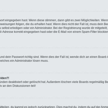
swort eingegeben hast. Wenn diese stimmen, dann gibt es zwei Möglichkeiten. We
eisungen folgen, die du erhalten hast. Wenn dies nicht der Fall ist, muss dein Ben
elbst erledigen oder ein Administrator. Bei der Registrierung wurde dir mitgeteilt, 
-Adresse korrekt eingegeben hast oder die E-Mail von einem Spam-Filter blockiert
nd dein Passwort richtig sind. Wenn dies der Fall ist, wende dich an einen Board-A
welches ein Administrator lösen muss.
elden?!
ünden deaktiviert oder gelöscht hat. Außerdem löschen viele Boards regelmäßig Ben
v an den Diskussionen teil!
 mitteilen, du kannst es jedoch zurücksetzen. Dies machst du, indem du auf der Anm