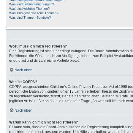
Was sind Bekanntmachungen?
Was sind wichtige Themen?
Was sind geschlossene Themen?
Was sind Themen-Symbole?
Wozu muss ich mich registrieren?
Eine Registrierung ist nicht unbedingt zwingend. Die Board-Administration dies
Funktionen, die Gästen nicht zur Verfügung stehen: zum Beispiel Avatarbilder
erledigt ist und dir zahlreiche Vorteile bietet.
Nach oben
Was ist COPPA?
COPPA, ausgeschrieben Children’s Online Privacy Protection Act of 1998 (de
persönliche Daten von Kindern unter 13 Jahren erheben, hierzu die Zustimmu
zu registrieren versuchst, zutrifft, ziehe einen rechtlichen Beistand zu Rat
jeglicher Art ist; außer solchen, die unter der Frage „An wen soll ich mich 
Nach oben
Warum kann ich mich nicht registrieren?
Es kann sein, dass die Board-Administration die Registrierung komplett au
registrieren möchtest, gesperrt wurden. Um Hilfe zu erhalten, wende dich an 