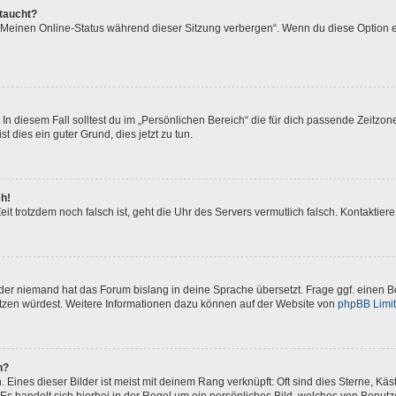
ftaucht?
 „Meinen Online-Status während dieser Sitzung verbergen“. Wenn du diese Option e
In diesem Fall solltest du im „Persönlichen Bereich“ die für dich passende Zeitzone 
t dies ein guter Grund, dies jetzt zu tun.
ch!
 Zeit trotzdem noch falsch ist, geht die Uhr des Servers vermutlich falsch. Kontakti
oder niemand hat das Forum bislang in deine Sprache übersetzt. Frage ggf. einen Bo
setzen würdest. Weitere Informationen dazu können auf der Website von
phpBB Limi
n?
Eines dieser Bilder ist meist mit deinem Rang verknüpft: Oft sind dies Sterne, Kä