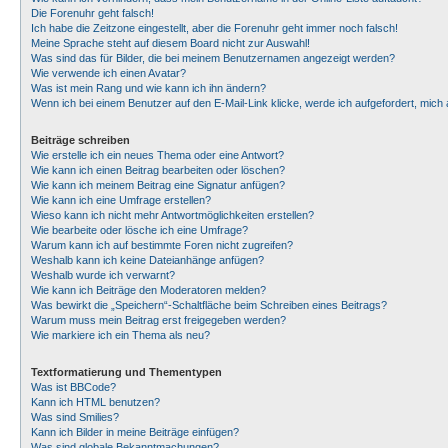
Die Forenuhr geht falsch!
Ich habe die Zeitzone eingestellt, aber die Forenuhr geht immer noch falsch!
Meine Sprache steht auf diesem Board nicht zur Auswahl!
Was sind das für Bilder, die bei meinem Benutzernamen angezeigt werden?
Wie verwende ich einen Avatar?
Was ist mein Rang und wie kann ich ihn ändern?
Wenn ich bei einem Benutzer auf den E-Mail-Link klicke, werde ich aufgefordert, mic
Beiträge schreiben
Wie erstelle ich ein neues Thema oder eine Antwort?
Wie kann ich einen Beitrag bearbeiten oder löschen?
Wie kann ich meinem Beitrag eine Signatur anfügen?
Wie kann ich eine Umfrage erstellen?
Wieso kann ich nicht mehr Antwortmöglichkeiten erstellen?
Wie bearbeite oder lösche ich eine Umfrage?
Warum kann ich auf bestimmte Foren nicht zugreifen?
Weshalb kann ich keine Dateianhänge anfügen?
Weshalb wurde ich verwarnt?
Wie kann ich Beiträge den Moderatoren melden?
Was bewirkt die „Speichern“-Schaltfläche beim Schreiben eines Beitrags?
Warum muss mein Beitrag erst freigegeben werden?
Wie markiere ich ein Thema als neu?
Textformatierung und Thementypen
Was ist BBCode?
Kann ich HTML benutzen?
Was sind Smilies?
Kann ich Bilder in meine Beiträge einfügen?
Was sind globale Bekanntmachungen?