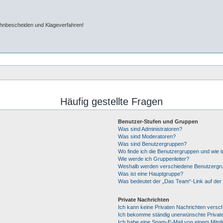
ahnbescheiden und Klageverfahren!
Häufig gestellte Fragen
Benutzer-Stufen und Gruppen
Was sind Administratoren?
Was sind Moderatoren?
Was sind Benutzergruppen?
Wo finde ich die Benutzergruppen und wie tr
Wie werde ich Gruppenleiter?
Weshalb werden verschiedene Benutzergrup
Was ist eine Hauptgruppe?
Was bedeutet der „Das Team“-Link auf der 
Private Nachrichten
Ich kann keine Privaten Nachrichten versc
Ich bekomme ständig unerwünschte Private
Ich habe eine Spam-E-Mail von einem Mitgl