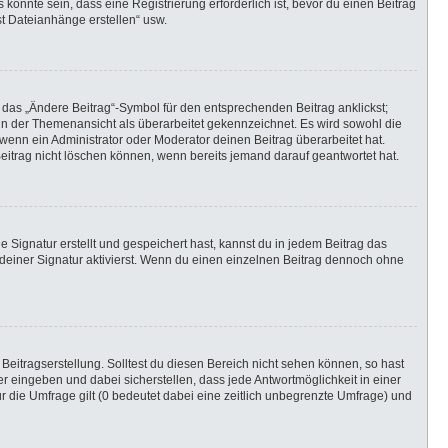
önnte sein, dass eine Registrierung erforderlich ist, bevor du einen Beitrag
st Dateianhänge erstellen“ usw.
 das „Ändere Beitrag“-Symbol für den entsprechenden Beitrag anklickst;
g in der Themenansicht als überarbeitet gekennzeichnet. Es wird sowohl die
wenn ein Administrator oder Moderator deinen Beitrag überarbeitet hat.
 Beitrag nicht löschen können, wenn bereits jemand darauf geantwortet hat.
Signatur erstellt und gespeichert hast, kannst du in jedem Beitrag das
einer Signatur aktivierst. Wenn du einen einzelnen Beitrag dennoch ohne
Beitragserstellung. Solltest du diesen Bereich nicht sehen können, so hast
r eingeben und dabei sicherstellen, dass jede Antwortmöglichkeit in einer
r die Umfrage gilt (0 bedeutet dabei eine zeitlich unbegrenzte Umfrage) und