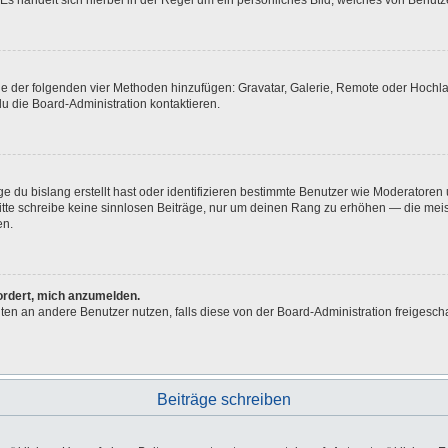
Es handelt sich hierbei in der Regel um ein persönliches Bild, welches von Benutze
eine der folgenden vier Methoden hinzufügen: Gravatar, Galerie, Remote oder Hoch
u die Board-Administration kontaktieren.
e du bislang erstellt hast oder identifizieren bestimmte Benutzer wie Moderatore
 Bitte schreibe keine sinnlosen Beiträge, nur um deinen Rang zu erhöhen — die me
en.
fordert, mich anzumelden.
ichten an andere Benutzer nutzen, falls diese von der Board-Administration freig
Beiträge schreiben