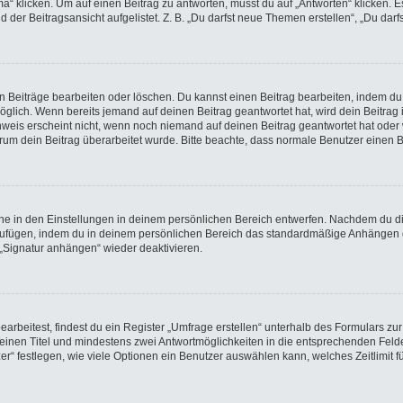
licken. Um auf einen Beitrag zu antworten, musst du auf „Antworten“ klicken. Es k
der Beitragsansicht aufgelistet. Z. B. „Du darfst neue Themen erstellen“, „Du darf
en Beiträge bearbeiten oder löschen. Du kannst einen Beitrag bearbeiten, indem du
möglich. Wenn bereits jemand auf deinen Beitrag geantwortet hat, wird dein Beitra
nweis erscheint nicht, wenn noch niemand auf deinen Beitrag geantwortet hat oder 
 warum dein Beitrag überarbeitet wurde. Bitte beachte, dass normale Benutzer einen
e in den Einstellungen in deinem persönlichen Bereich entwerfen. Nachdem du die 
nzufügen, indem du in deinem persönlichen Bereich das standardmäßige Anhängen d
 „Signatur anhängen“ wieder deaktivieren.
beitest, findest du ein Register „Umfrage erstellen“ unterhalb des Formulars zur 
t einen Titel und mindestens zwei Antwortmöglichkeiten in die entsprechenden Felde
r“ festlegen, wie viele Optionen ein Benutzer auswählen kann, welches Zeitlimit fü