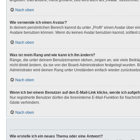
angeben. Das andere, meist größere, Bild wird auch als „Avatar“ bezeichnet. 
Nach oben
Wie verwende ich einen Avatar?
In deinem persönlichen Bereich kannst du unter „Profil“ einen Avatar über 
Avatare benutzen können. Wenn du keinen Avatar benutzen kannst, solltest d
Nach oben
Was ist mein Rang und wie kann ich ihn ändern?
Ränge, die unter deinem Benutzernamen stehen, zeigen an, wie viele Beiträg
nicht direkt ändern, da sie von der Board-Administration festgelegt wurden.
Administrator wird deinen Rang unter Umständen einfach wieder zurücksetz
Nach oben
Wenn ich bei einem Benutzer auf den E-Mail-Link klicke, werde ich aufge
Nur registrierte Benutzer dürfen die foreninterne E-Mail-Funktion für Nachr
Gäste verhindern.
Nach oben
Wie erstelle ich ein neues Thema oder eine Antwort?