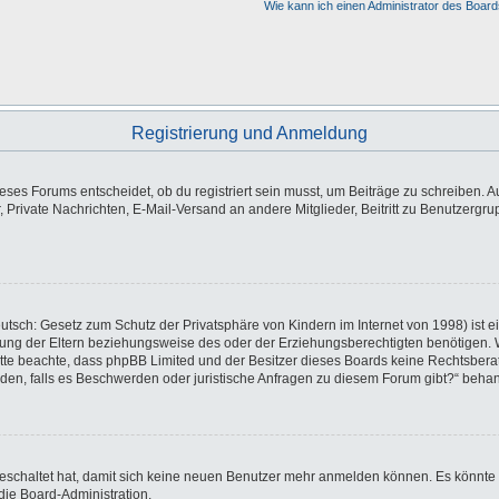
Wie kann ich einen Administrator des Board
Registrierung und Anmeldung
es Forums entscheidet, ob du registriert sein musst, um Beiträge zu schreiben. Auf j
, Private Nachrichten, E-Mail-Versand an andere Mitglieder, Beitritt zu Benutzergr
utsch: Gesetz zum Schutz der Privatsphäre von Kindern im Internet von 1998) ist e
ng der Eltern beziehungsweise des oder der Erziehungsberechtigten benötigen. Wen
e. Bitte beachte, dass phpBB Limited und der Besitzer dieses Boards keine Rechtsbe
wenden, falls es Beschwerden oder juristische Anfragen zu diesem Forum gibt?“ beha
sgeschaltet hat, damit sich keine neuen Benutzer mehr anmelden können. Es könnte
die Board-Administration.