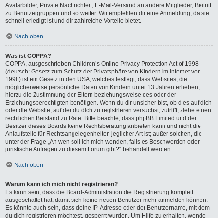
Avatarbilder, Private Nachrichten, E-Mail-Versand an andere Mitglieder, Beitritt
zu Benutzergruppen und so weiter. Wir empfehlen dir eine Anmeldung, da sie
schnell erledigt ist und dir zahlreiche Vorteile bietet.
Nach oben
Was ist COPPA?
COPPA, ausgeschrieben Children’s Online Privacy Protection Act of 1998
(deutsch: Gesetz zum Schutz der Privatsphäre von Kindern im Internet von
1998) ist ein Gesetz in den USA, welches festlegt, dass Websites, die
möglicherweise persönliche Daten von Kindern unter 13 Jahren erheben,
hierzu die Zustimmung der Eltern beziehungsweise des oder der
Erziehungsberechtigten benötigen. Wenn du dir unsicher bist, ob dies auf dich
oder die Website, auf der du dich zu registrieren versuchst, zutrifft, ziehe einen
rechtlichen Beistand zu Rate. Bitte beachte, dass phpBB Limited und der
Besitzer dieses Boards keine Rechtsberatung anbieten kann und nicht die
Anlaufstelle für Rechtsangelegenheiten jeglicher Art ist; außer solchen, die
unter der Frage „An wen soll ich mich wenden, falls es Beschwerden oder
juristische Anfragen zu diesem Forum gibt?“ behandelt werden.
Nach oben
Warum kann ich mich nicht registrieren?
Es kann sein, dass die Board-Administration die Registrierung komplett
ausgeschaltet hat, damit sich keine neuen Benutzer mehr anmelden können.
Es könnte auch sein, dass deine IP-Adresse oder der Benutzername, mit dem
du dich registrieren möchtest, gesperrt wurden. Um Hilfe zu erhalten, wende