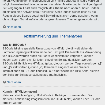
holen. Wenn du den entsprechenden Link nicht siehst, dann ist die Funktion
möglicherweise deaktiviert oder seit der letzten Markierung ist nicht genügend
Zeit vergangen. Es ist auch möglich, das Thema nach oben zu holen, indem
du einfach eine Antwort darauf schreibst. Stelle jedoch sicher, dass du die
Regeln dieses Boards beachtest! Es wird meist nicht gerne gesehen, wenn
ohne triftigen Grund auf alte oder abgeschlossene Themen geantwortet wird.
Nach oben
Textformatierung und Thementypen
Was ist BBCode?
BBCode ist eine spezielle Umsetzung von HTML, die dir weitreichende
Formatierungsmöglichkeiten für deinen Text gibt. Die Rechte zur Verwendung
von BBCode werden durch die Board-Administration vergeben, können
jedoch auch durch dich für jeden einzelnen Beitrag deaktiviert werden.
BBCode ist ähnlich wie HTML aufgebaut, jedoch werden Tags von eckigen („[“
und „]“) statt spitzen („<“ und „>“) Klammern eingeschlossen. Weitere
Informationen zu BBCode findest du auf einer speziellen Hilfe-Seite, die von
der Seite zur Beitragserstellung aus zugänglich ist.
Nach oben
Kann ich HTML benutzen?
Nein, es ist nicht möglich, HTML-Code in Beiträgen zu verwenden. Die
meisten Formatierungsmöglichkeiten, die HTML bietet, können über BBCode
erreicht werden.