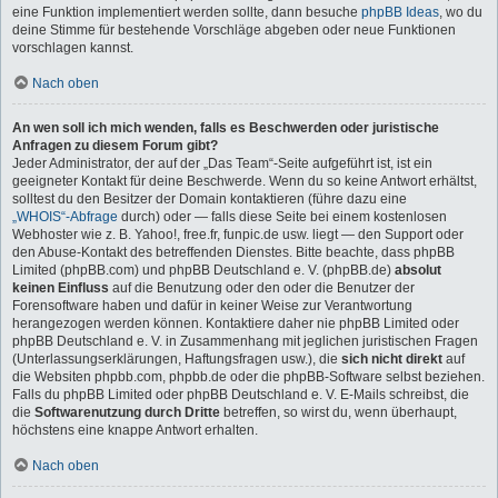
eine Funktion implementiert werden sollte, dann besuche
phpBB Ideas
, wo du
deine Stimme für bestehende Vorschläge abgeben oder neue Funktionen
vorschlagen kannst.
Nach oben
An wen soll ich mich wenden, falls es Beschwerden oder juristische
Anfragen zu diesem Forum gibt?
Jeder Administrator, der auf der „Das Team“-Seite aufgeführt ist, ist ein
geeigneter Kontakt für deine Beschwerde. Wenn du so keine Antwort erhältst,
solltest du den Besitzer der Domain kontaktieren (führe dazu eine
„WHOIS“-Abfrage
durch) oder — falls diese Seite bei einem kostenlosen
Webhoster wie z. B. Yahoo!, free.fr, funpic.de usw. liegt — den Support oder
den Abuse-Kontakt des betreffenden Dienstes. Bitte beachte, dass phpBB
Limited (phpBB.com) und phpBB Deutschland e. V. (phpBB.de)
absolut
keinen Einfluss
auf die Benutzung oder den oder die Benutzer der
Forensoftware haben und dafür in keiner Weise zur Verantwortung
herangezogen werden können. Kontaktiere daher nie phpBB Limited oder
phpBB Deutschland e. V. in Zusammenhang mit jeglichen juristischen Fragen
(Unterlassungserklärungen, Haftungsfragen usw.), die
sich nicht direkt
auf
die Websiten phpbb.com, phpbb.de oder die phpBB-Software selbst beziehen.
Falls du phpBB Limited oder phpBB Deutschland e. V. E-Mails schreibst, die
die
Softwarenutzung durch Dritte
betreffen, so wirst du, wenn überhaupt,
höchstens eine knappe Antwort erhalten.
Nach oben