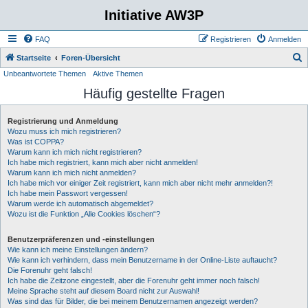
Initiative AW3P
FAQ
Registrieren
Anmelden
S
Startseite
Foren-Übersicht
Unbeantwortete Themen
Aktive Themen
u
Häufig gestellte Fragen
c
h
Registrierung und Anmeldung
e
Wozu muss ich mich registrieren?
Was ist COPPA?
Warum kann ich mich nicht registrieren?
Ich habe mich registriert, kann mich aber nicht anmelden!
Warum kann ich mich nicht anmelden?
Ich habe mich vor einiger Zeit registriert, kann mich aber nicht mehr anmelden?!
Ich habe mein Passwort vergessen!
Warum werde ich automatisch abgemeldet?
Wozu ist die Funktion „Alle Cookies löschen“?
Benutzerpräferenzen und -einstellungen
Wie kann ich meine Einstellungen ändern?
Wie kann ich verhindern, dass mein Benutzername in der Online-Liste auftaucht?
Die Forenuhr geht falsch!
Ich habe die Zeitzone eingestellt, aber die Forenuhr geht immer noch falsch!
Meine Sprache steht auf diesem Board nicht zur Auswahl!
Was sind das für Bilder, die bei meinem Benutzernamen angezeigt werden?