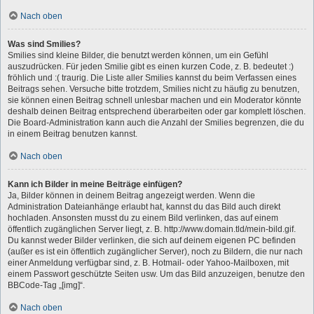
Nach oben
Was sind Smilies?
Smilies sind kleine Bilder, die benutzt werden können, um ein Gefühl
auszudrücken. Für jeden Smilie gibt es einen kurzen Code, z. B. bedeutet :)
fröhlich und :( traurig. Die Liste aller Smilies kannst du beim Verfassen eines
Beitrags sehen. Versuche bitte trotzdem, Smilies nicht zu häufig zu benutzen,
sie können einen Beitrag schnell unlesbar machen und ein Moderator könnte
deshalb deinen Beitrag entsprechend überarbeiten oder gar komplett löschen.
Die Board-Administration kann auch die Anzahl der Smilies begrenzen, die du
in einem Beitrag benutzen kannst.
Nach oben
Kann ich Bilder in meine Beiträge einfügen?
Ja, Bilder können in deinem Beitrag angezeigt werden. Wenn die
Administration Dateianhänge erlaubt hat, kannst du das Bild auch direkt
hochladen. Ansonsten musst du zu einem Bild verlinken, das auf einem
öffentlich zugänglichen Server liegt, z. B. http://www.domain.tld/mein-bild.gif.
Du kannst weder Bilder verlinken, die sich auf deinem eigenen PC befinden
(außer es ist ein öffentlich zugänglicher Server), noch zu Bildern, die nur nach
einer Anmeldung verfügbar sind, z. B. Hotmail- oder Yahoo-Mailboxen, mit
einem Passwort geschützte Seiten usw. Um das Bild anzuzeigen, benutze den
BBCode-Tag „[img]“.
Nach oben